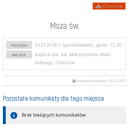
Chorzów
Msza św.
początek
01.01.2018 r. (poniedziałek), godz. 12.30
miejsce
kaplica pw. św. Maksymiliana Marii
Kolbego, Chorzów
komunikat dodany: 30.12.2017
Pozostałe komunikaty dla tego miejsca
Brak bieżących komunikatów