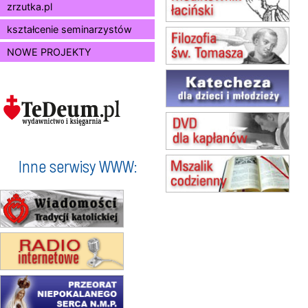
zrzutka.pl
16–22.08
BESKIDY
obóz wędrowny dla dziewcząt
kształcenie seminarzystów
16.08
KOŁOBRZEG
NOWE PROJEKTY
Msza św.
17–21.08
BAJERZE
rekolekcje franciszkańskie
20–22.08
GNIEZNO →
GIETRZWAŁD
Męska pielgrzymka rowerowa
22.08
OPOLE
Msza św.
Inne serwisy WWW:
23–29.08
BESKIDY
obóz wędrowny dla chłopców
24–29.08
KRAKÓW
rekolekcje ignacjańskie dla kobiet
24–29.08
BAJERZE
rekolekcje ignacjańskie dla
mężczyzn
30.08
RAFAŁY
Msza św.