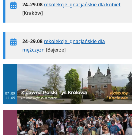
24–29.08
rekolekcje ignacjańskie dla kobiet
[Kraków]
24–29.08
rekolekcje ignacjańskie dla
mężczyzn
[Bajerze]