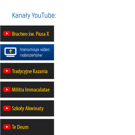
wyjazd integracyjny
05–10.10
BAJERZE
ZMIANA
Kanały YouTube:
rekolekcje maryjne dla kobiet
19–24.10
KRAKÓW
rekolekcje maryjne dla mężczyzn
26–31.10
WARSZAWA
rekolekcje ignacjańskie dla kobiet
09–14.11
KRAKÓW
rekolekcje ignacjańskie dla kobiet
09–14.11
BAJERZE
rekolekcje ignacjańskie dla
mężczyzn
23–28.11
WARSZAWA
rekolekcje ignacjańskie dla kobiet
14–19.12
BAJERZE
rekolekcje ignacjańskie dla kobiet
14–19.12
WARSZAWA
rekolekcje ignacjańskie dla
mężczyzn
27.12.2026–01.01.2027
ZAWOJA
sylwestrowy wyjazd integracyjny