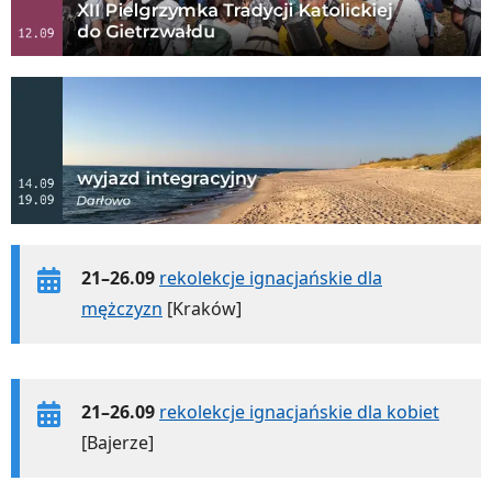
21–26.09
rekolekcje ignacjańskie dla
mężczyzn
[Kraków]
21–26.09
rekolekcje ignacjańskie dla kobiet
[Bajerze]