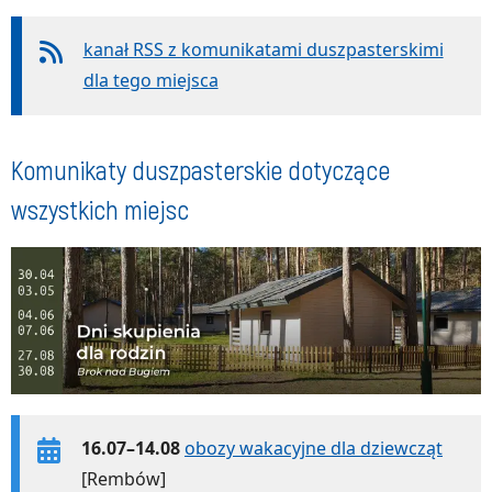
kanał RSS z komunikatami duszpasterskimi
dla tego miejsca
Komunikaty duszpasterskie dotyczące
wszystkich miejsc
16.07–14.08
obozy wakacyjne dla dziewcząt
[Rembów]