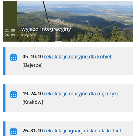
05–10.10
rekolekcje maryjne dla kobiet
[Bajerze]
19–24.10
rekolekcje maryjne dla mężczyzn
[Kraków]
26–31.10
rekolekcje ignacjańskie dla kobiet