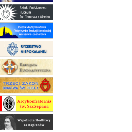
30.08
GNIEZNO
integracyjne spotkanie wiernych
07–11.09
KASZUBY
ZMIANA
Rekolekcje w drodze
12.09
OLSZTYN
XII Pielgrzymka Tradycji
Katolickiej do Gietrzwałdu
12.09
wyjazd z Poznania przez
Gniezno i Bydgoszcz na
pielgrzymkę do Gietrzwałdu
12.09
wyjazd z Warszawy na
pielgrzymkę do Gietrzwałdu
14–19.09
DARŁOWO
wyjazd integracyjny
21–26.09
KRAKÓW
rekolekcje ignacjańskie dla
mężczyzn
21–26.09
BAJERZE
rekolekcje ignacjańskie dla kobiet
21–26.09
KARPACZ