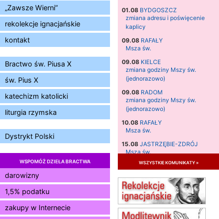
„Zawsze Wierni”
01.08
BYDGOSZCZ
zmiana adresu i poświęcenie
rekolekcje ignacjańskie
kaplicy
kontakt
09.08
RAFAŁY
Msza św.
09.08
KIELCE
Bractwo św. Piusa X
zmiana godziny Mszy św.
(jednorazowo)
św. Pius X
09.08
RADOM
katechizm katolicki
zmiana godziny Mszy św.
(jednorazowo)
liturgia rzymska
10.08
RAFAŁY
Msza św.
Dystrykt Polski
15.08
JASTRZĘBIE-ZDRÓJ
Msza św.
WSPOMÓŻ DZIEŁA BRACTWA
wszystkie komunikaty »
15.08
RADOM
Msza św.
darowizny
15.08
KIELCE
1,5% podatku
Msza św.
zakupy w Internecie
15.08
KOŁOBRZEG
Msza św.