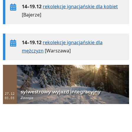
14–19.12
rekolekcje ignacjańskie dla kobiet
[Bajerze]
14–19.12
rekolekcje ignacjańskie dla
mężczyzn
[Warszawa]