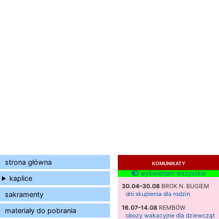
strona główna
KOMUNIKATY
wyświetlam wszystkie
kaplice
30.04–30.08
BROK N. BUGIEM
sakramenty
dni skupienia dla rodzin
16.07–14.08
REMBÓW
materiały do pobrania
obozy wakacyjne dla dziewcząt