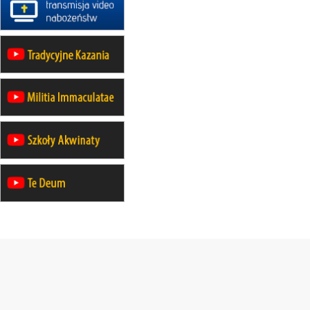
rekolekcje maryjne dla mężczyzn
26–31.10
WARSZAWA
rekolekcje ignacjańskie dla kobiet
09–14.11
KRAKÓW
rekolekcje ignacjańskie dla kobiet
09–14.11
BAJERZE
rekolekcje ignacjańskie dla
mężczyzn
23–28.11
WARSZAWA
rekolekcje ignacjańskie dla kobiet
14–19.12
BAJERZE
rekolekcje ignacjańskie dla kobiet
14–19.12
WARSZAWA
rekolekcje ignacjańskie dla
mężczyzn
27.12.2026–01.01.2027
ZAWOJA
sylwestrowy wyjazd integracyjny