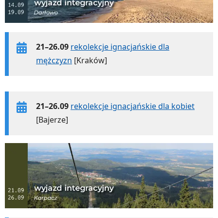
21–26.09
rekolekcje ignacjańskie dla
mężczyzn
[Kraków]
21–26.09
rekolekcje ignacjańskie dla kobiet
[Bajerze]