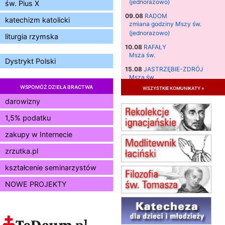
(jednorazowo)
św. Pius X
09.08
RADOM
katechizm katolicki
zmiana godziny Mszy św.
(jednorazowo)
liturgia rzymska
10.08
RAFAŁY
Msza św.
Dystrykt Polski
15.08
JASTRZĘBIE-ZDRÓJ
Msza św.
WSPOMÓŻ DZIEŁA BRACTWA
wszystkie komunikaty »
15.08
RADOM
Msza św.
darowizny
15.08
KIELCE
1,5% podatku
Msza św.
zakupy w Internecie
15.08
BUKOWIEC
zmiana godziny Mszy św.
zrzutka.pl
(jednorazowo)
15.08
KOŁOBRZEG
kształcenie seminarzystów
Msza św.
NOWE PROJEKTY
16–22.08
BESKIDY
obóz wędrowny dla dziewcząt
16.08
KOŁOBRZEG
Msza św.