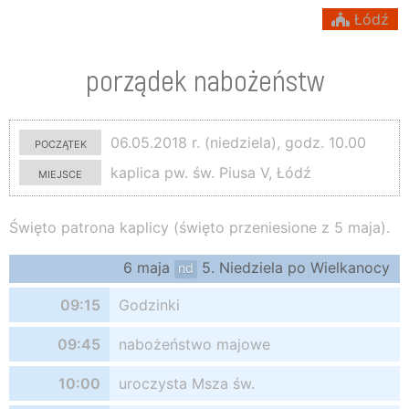
Łódź
porządek nabożeństw
początek
06.05.2018 r. (niedziela), godz. 10.00
miejsce
kaplica pw. św. Piusa V, Łódź
Święto patrona kaplicy (święto przeniesione z 5 maja).
6 maja
5. Niedziela po Wielkanocy
nd
09:15
Godzinki
09:45
nabożeństwo majowe
10:00
uroczysta Msza św.