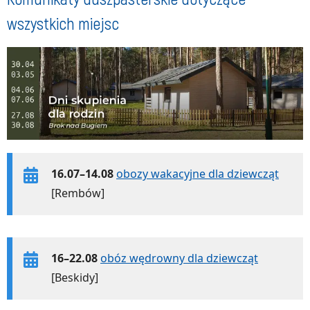
wszystkich miejsc
16.07–14.08
obozy wakacyjne dla dziewcząt
[Rembów]
16–22.08
obóz wędrowny dla dziewcząt
[Beskidy]