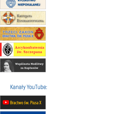
XII Pielgrzymka Tradycji
Katolickiej do Gietrzwałdu
12.09
wyjazd z Poznania przez
Gniezno i Bydgoszcz na
pielgrzymkę do Gietrzwałdu
12.09
wyjazd z Warszawy na
pielgrzymkę do Gietrzwałdu
14–19.09
DARŁOWO
wyjazd integracyjny
21–26.09
KRAKÓW
rekolekcje ignacjańskie dla
mężczyzn
21–26.09
BAJERZE
rekolekcje ignacjańskie dla kobiet
Kanały YouTube:
21–26.09
KARPACZ
wyjazd integracyjny
05–10.10
BAJERZE
ZMIANA
rekolekcje maryjne dla kobiet
19–24.10
KRAKÓW