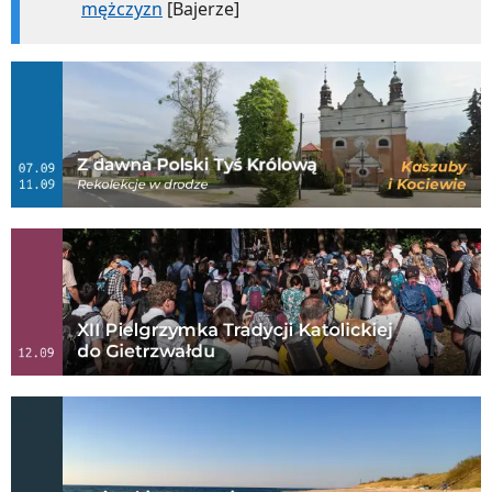
mężczyzn
[Bajerze]