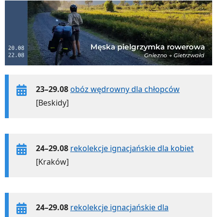
23–29.08
obóz wędrowny dla chłopców
[Beskidy]
24–29.08
rekolekcje ignacjańskie dla kobiet
[Kraków]
24–29.08
rekolekcje ignacjańskie dla