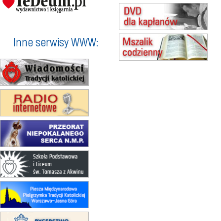
17–21.08
BAJERZE
rekolekcje franciszkańskie
20–22.08
GNIEZNO →
GIETRZWAŁD
Inne serwisy WWW:
Męska pielgrzymka rowerowa
22.08
OPOLE
Msza św.
23–29.08
BESKIDY
obóz wędrowny dla chłopców
24–29.08
KRAKÓW
rekolekcje ignacjańskie dla kobiet
24–29.08
BAJERZE
rekolekcje ignacjańskie dla
mężczyzn
30.08
RAFAŁY
Msza św.
30.08
GNIEZNO
integracyjne spotkanie wiernych
07–11.09
KASZUBY
ZMIANA
Rekolekcje w drodze
12.09
OLSZTYN