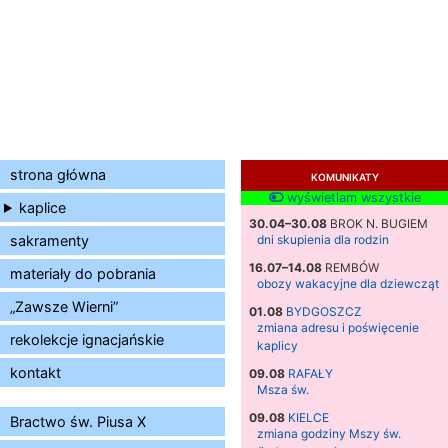
strona główna
KOMUNIKATY
wyświetlam wszystkie
kaplice
30.04–30.08
BROK N. BUGIEM
sakramenty
dni skupienia dla rodzin
16.07–14.08
REMBÓW
materiały do pobrania
obozy wakacyjne dla dziewcząt
„Zawsze Wierni”
01.08
BYDGOSZCZ
zmiana adresu i poświęcenie
rekolekcje ignacjańskie
kaplicy
kontakt
09.08
RAFAŁY
Msza św.
09.08
KIELCE
Bractwo św. Piusa X
zmiana godziny Mszy św.