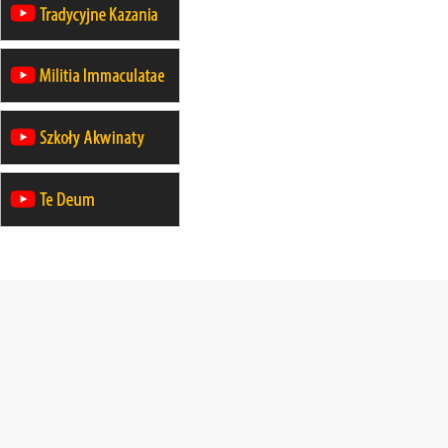
rekolekcje ignacjańskie dla
mężczyzn
23–28.11
WARSZAWA
rekolekcje ignacjańskie dla kobiet
14–19.12
BAJERZE
rekolekcje ignacjańskie dla kobiet
14–19.12
WARSZAWA
rekolekcje ignacjańskie dla
mężczyzn
27.12.2026–01.01.2027
ZAWOJA
sylwestrowy wyjazd integracyjny