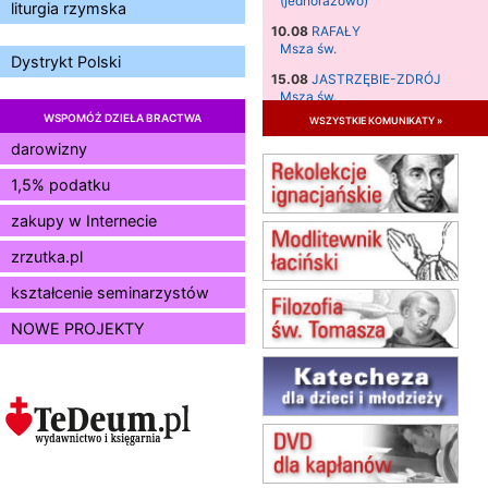
(jednorazowo)
liturgia rzymska
10.08
RAFAŁY
Msza św.
Dystrykt Polski
15.08
JASTRZĘBIE-ZDRÓJ
Msza św.
WSPOMÓŻ DZIEŁA BRACTWA
wszystkie komunikaty »
15.08
RADOM
Msza św.
darowizny
15.08
KIELCE
1,5% podatku
Msza św.
zakupy w Internecie
15.08
KOŁOBRZEG
Msza św.
zrzutka.pl
16–22.08
BESKIDY
obóz wędrowny dla dziewcząt
kształcenie seminarzystów
16.08
KOŁOBRZEG
NOWE PROJEKTY
Msza św.
17–21.08
BAJERZE
rekolekcje franciszkańskie
20–22.08
GNIEZNO →
GIETRZWAŁD
Męska pielgrzymka rowerowa
22.08
OPOLE