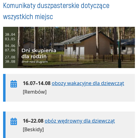
Komunikaty duszpasterskie dotyczące
wszystkich miejsc
16.07–14.08
obozy wakacyjne dla dziewcząt
[Rembów]
16–22.08
obóz wędrowny dla dziewcząt
[Beskidy]