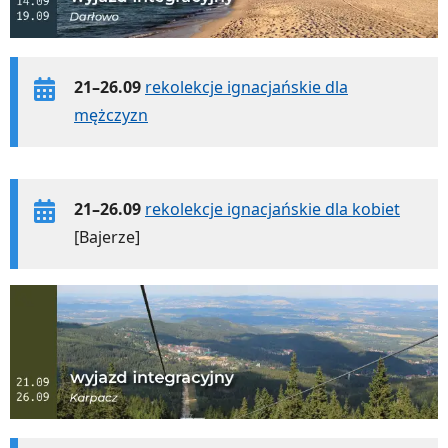
21–26.09
rekolekcje ignacjańskie dla
mężczyzn
21–26.09
rekolekcje ignacjańskie dla kobiet
[Bajerze]