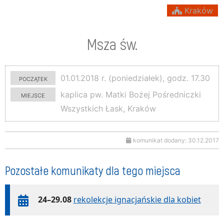
Kraków
Msza św.
początek
01.01.2018 r. (poniedziałek), godz. 17.30
miejsce
kaplica pw. Matki Bożej Pośredniczki
Wszystkich Łask, Kraków
komunikat dodany: 30.12.2017
Pozostałe komunikaty dla tego miejsca
24–29.08
rekolekcje ignacjańskie dla kobiet