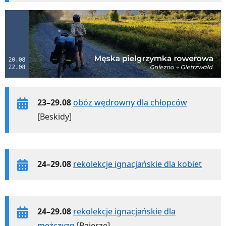
23–29.08
obóz wędrowny dla chłopców
[Beskidy]
24–29.08
rekolekcje ignacjańskie dla kobiet
24–29.08
rekolekcje ignacjańskie dla
mężczyzn
[Bajerze]