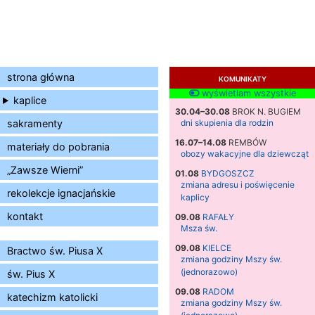
strona główna
KOMUNIKATY
wyświetlam wszystkie
kaplice
30.04–30.08
BROK N. BUGIEM
sakramenty
dni skupienia dla rodzin
16.07–14.08
REMBÓW
materiały do pobrania
obozy wakacyjne dla dziewcząt
„Zawsze Wierni”
01.08
BYDGOSZCZ
zmiana adresu i poświęcenie
rekolekcje ignacjańskie
kaplicy
kontakt
09.08
RAFAŁY
Msza św.
09.08
KIELCE
Bractwo św. Piusa X
zmiana godziny Mszy św.
(jednorazowo)
św. Pius X
09.08
RADOM
katechizm katolicki
zmiana godziny Mszy św.