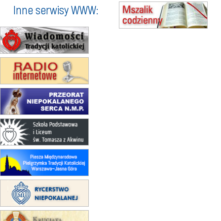
Msza św.
Inne serwisy WWW:
23–29.08
BESKIDY
obóz wędrowny dla chłopców
24–29.08
KRAKÓW
rekolekcje ignacjańskie dla kobiet
24–29.08
BAJERZE
rekolekcje ignacjańskie dla
mężczyzn
30.08
RAFAŁY
Msza św.
30.08
GNIEZNO
integracyjne spotkanie wiernych
07–11.09
KASZUBY
ZMIANA
Rekolekcje w drodze
12.09
OLSZTYN
XII Pielgrzymka Tradycji
Katolickiej do Gietrzwałdu
12.09
wyjazd z Poznania przez
Gniezno i Bydgoszcz na
pielgrzymkę do Gietrzwałdu