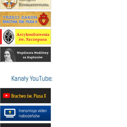
12.09
wyjazd z Warszawy na
pielgrzymkę do Gietrzwałdu
14–19.09
DARŁOWO
wyjazd integracyjny
21–26.09
KRAKÓW
rekolekcje ignacjańskie dla
mężczyzn
21–26.09
BAJERZE
rekolekcje ignacjańskie dla kobiet
21–26.09
KARPACZ
wyjazd integracyjny
05–10.10
BAJERZE
ZMIANA
Kanały YouTube:
rekolekcje maryjne dla kobiet
19–24.10
KRAKÓW
rekolekcje maryjne dla mężczyzn
26–31.10
WARSZAWA
rekolekcje ignacjańskie dla kobiet
09–14.11
KRAKÓW
rekolekcje ignacjańskie dla kobiet
09–14.11
BAJERZE