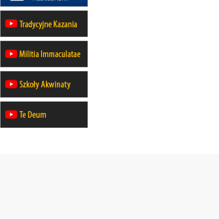
26–31.10
WARSZAWA
rekolekcje ignacjańskie dla kobiet
09–14.11
KRAKÓW
rekolekcje ignacjańskie dla kobiet
09–14.11
BAJERZE
rekolekcje ignacjańskie dla
mężczyzn
23–28.11
WARSZAWA
rekolekcje ignacjańskie dla kobiet
14–19.12
BAJERZE
rekolekcje ignacjańskie dla kobiet
14–19.12
WARSZAWA
rekolekcje ignacjańskie dla
mężczyzn
27.12.2026–01.01.2027
ZAWOJA
sylwestrowy wyjazd integracyjny