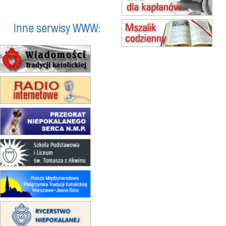
rekolekcje franciszkańskie
20–22.08
GNIEZNO →
GIETRZWAŁD
Inne serwisy WWW:
Męska pielgrzymka rowerowa
22.08
OPOLE
Msza św.
23–29.08
BESKIDY
obóz wędrowny dla chłopców
24–29.08
KRAKÓW
rekolekcje ignacjańskie dla kobiet
24–29.08
BAJERZE
rekolekcje ignacjańskie dla
mężczyzn
30.08
RAFAŁY
Msza św.
30.08
GNIEZNO
integracyjne spotkanie wiernych
07–11.09
KASZUBY
ZMIANA
Rekolekcje w drodze
12.09
OLSZTYN
XII Pielgrzymka Tradycji
Katolickiej do Gietrzwałdu