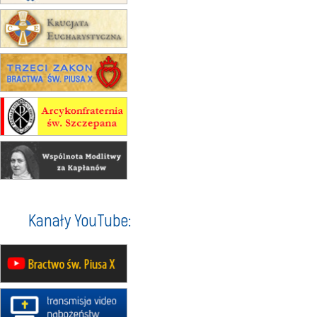
12.09
wyjazd z Poznania przez
Gniezno i Bydgoszcz na
pielgrzymkę do Gietrzwałdu
12.09
wyjazd z Warszawy na
pielgrzymkę do Gietrzwałdu
14–19.09
DARŁOWO
wyjazd integracyjny
21–26.09
KRAKÓW
rekolekcje ignacjańskie dla
mężczyzn
21–26.09
BAJERZE
rekolekcje ignacjańskie dla kobiet
Kanały YouTube:
21–26.09
KARPACZ
wyjazd integracyjny
05–10.10
BAJERZE
ZMIANA
rekolekcje maryjne dla kobiet
19–24.10
KRAKÓW
rekolekcje maryjne dla mężczyzn