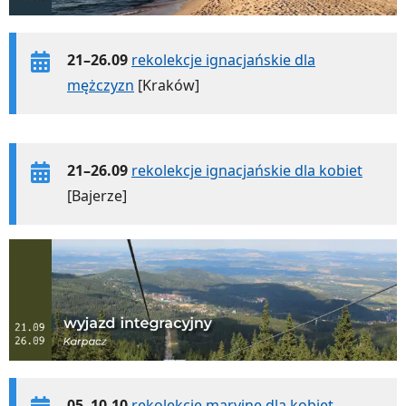
21–26.09
rekolekcje ignacjańskie dla
mężczyzn
[Kraków]
21–26.09
rekolekcje ignacjańskie dla kobiet
[Bajerze]
05–10.10
rekolekcje maryjne dla kobiet