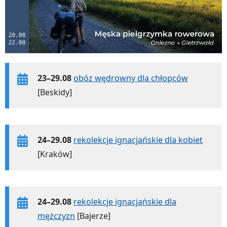
23–29.08
obóz wędrowny dla chłopców
[Beskidy]
24–29.08
rekolekcje ignacjańskie dla kobiet
[Kraków]
24–29.08
rekolekcje ignacjańskie dla
mężczyzn
[Bajerze]