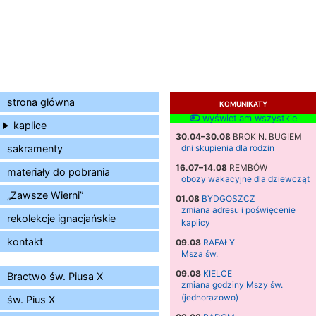
strona główna
KOMUNIKATY
wyświetlam wszystkie
kaplice
30.04–30.08
BROK N. BUGIEM
sakramenty
dni skupienia dla rodzin
16.07–14.08
REMBÓW
materiały do pobrania
obozy wakacyjne dla dziewcząt
„Zawsze Wierni”
01.08
BYDGOSZCZ
zmiana adresu i poświęcenie
rekolekcje ignacjańskie
kaplicy
kontakt
09.08
RAFAŁY
Msza św.
09.08
KIELCE
Bractwo św. Piusa X
zmiana godziny Mszy św.
(jednorazowo)
św. Pius X