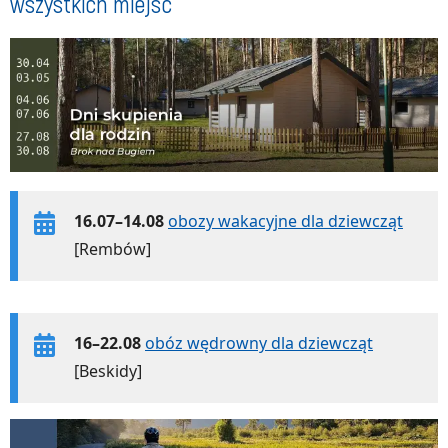
wszystkich miejsc
16.07–14.08
obozy wakacyjne dla dziewcząt
[Rembów]
16–22.08
obóz wędrowny dla dziewcząt
[Beskidy]