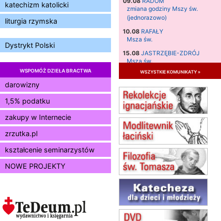
09.08
RADOM
katechizm katolicki
zmiana godziny Mszy św.
(jednorazowo)
liturgia rzymska
10.08
RAFAŁY
Msza św.
Dystrykt Polski
15.08
JASTRZĘBIE-ZDRÓJ
Msza św.
WSPOMÓŻ DZIEŁA BRACTWA
wszystkie komunikaty »
15.08
RADOM
Msza św.
darowizny
15.08
KIELCE
1,5% podatku
Msza św.
zakupy w Internecie
15.08
BUKOWIEC
zmiana godziny Mszy św.
zrzutka.pl
(jednorazowo)
15.08
KOŁOBRZEG
kształcenie seminarzystów
Msza św.
NOWE PROJEKTY
16–22.08
BESKIDY
obóz wędrowny dla dziewcząt
16.08
KOŁOBRZEG
Msza św.
17–21.08
BAJERZE