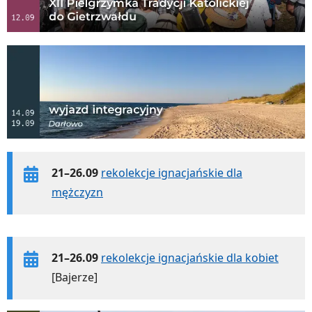
21–26.09
rekolekcje ignacjańskie dla
mężczyzn
21–26.09
rekolekcje ignacjańskie dla kobiet
[Bajerze]