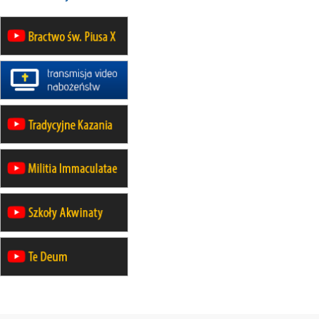
21–26.09
BAJERZE
rekolekcje ignacjańskie dla kobiet
21–26.09
KARPACZ
wyjazd integracyjny
05–10.10
BAJERZE
ZMIANA
rekolekcje maryjne dla kobiet
19–24.10
KRAKÓW
rekolekcje maryjne dla mężczyzn
26–31.10
WARSZAWA
rekolekcje ignacjańskie dla kobiet
09–14.11
KRAKÓW
rekolekcje ignacjańskie dla kobiet
09–14.11
BAJERZE
rekolekcje ignacjańskie dla
mężczyzn
23–28.11
WARSZAWA
rekolekcje ignacjańskie dla kobiet
14–19.12
BAJERZE
rekolekcje ignacjańskie dla kobiet
14–19.12
WARSZAWA
rekolekcje ignacjańskie dla