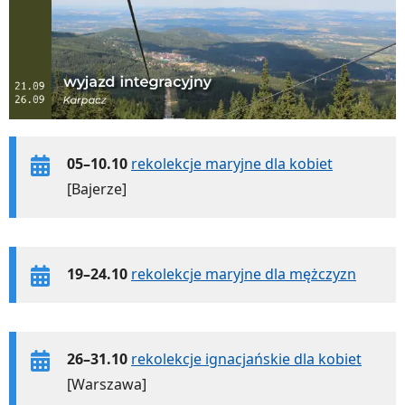
05–10.10
rekolekcje maryjne dla kobiet
[Bajerze]
19–24.10
rekolekcje maryjne dla mężczyzn
26–31.10
rekolekcje ignacjańskie dla kobiet
[Warszawa]