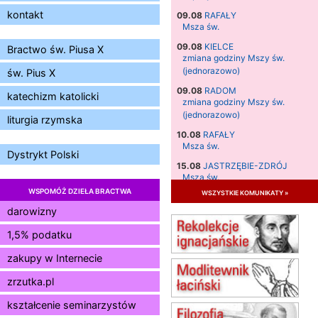
kontakt
09.08
RAFAŁY
Msza św.
09.08
KIELCE
Bractwo św. Piusa X
zmiana godziny Mszy św.
(jednorazowo)
św. Pius X
09.08
RADOM
katechizm katolicki
zmiana godziny Mszy św.
(jednorazowo)
liturgia rzymska
10.08
RAFAŁY
Msza św.
Dystrykt Polski
15.08
JASTRZĘBIE-ZDRÓJ
Msza św.
WSPOMÓŻ DZIEŁA BRACTWA
wszystkie komunikaty »
15.08
RADOM
Msza św.
darowizny
15.08
KIELCE
1,5% podatku
Msza św.
zakupy w Internecie
15.08
BUKOWIEC
zmiana godziny Mszy św.
zrzutka.pl
(jednorazowo)
15.08
SZCZECIN
kształcenie seminarzystów
zmiana godziny Mszy św.