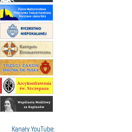
30.08
RAFAŁY
Msza św.
30.08
GNIEZNO
integracyjne spotkanie wiernych
07–11.09
KASZUBY
ZMIANA
Rekolekcje w drodze
12.09
OLSZTYN
XII Pielgrzymka Tradycji
Katolickiej do Gietrzwałdu
12.09
wyjazd z Poznania przez
Gniezno i Bydgoszcz na
pielgrzymkę do Gietrzwałdu
12.09
wyjazd z Warszawy na
pielgrzymkę do Gietrzwałdu
14–19.09
DARŁOWO
wyjazd integracyjny
21–26.09
KRAKÓW
rekolekcje ignacjańskie dla
Kanały YouTube:
mężczyzn