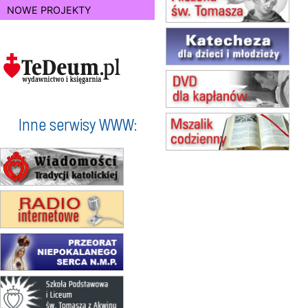
NOWE PROJEKTY
(jednorazowo)
15.08
KOŁOBRZEG
Msza św.
16–22.08
BESKIDY
obóz wędrowny dla dziewcząt
16.08
KOŁOBRZEG
Msza św.
Inne serwisy WWW:
17–21.08
BAJERZE
rekolekcje franciszkańskie
20–22.08
GNIEZNO →
GIETRZWAŁD
Męska pielgrzymka rowerowa
22.08
OPOLE
Msza św.
23–29.08
BESKIDY
obóz wędrowny dla chłopców
24–29.08
KRAKÓW
rekolekcje ignacjańskie dla kobiet
24–29.08
BAJERZE
rekolekcje ignacjańskie dla
mężczyzn