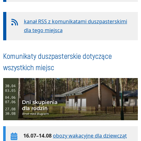
kanał RSS z komunikatami duszpasterskimi
dla tego miejsca
Komunikaty duszpasterskie dotyczące
wszystkich miejsc
16.07–14.08
obozy wakacyjne dla dziewcząt