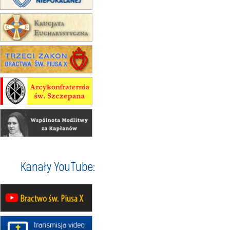
Gniezno i Bydgoszcz na
pielgrzymkę do Gietrzwałdu
12.09
wyjazd z Warszawy na
pielgrzymkę do Gietrzwałdu
14–19.09
DARŁOWO
wyjazd integracyjny
21–26.09
KRAKÓW
rekolekcje ignacjańskie dla
mężczyzn
21–26.09
BAJERZE
rekolekcje ignacjańskie dla kobiet
21–26.09
KARPACZ
wyjazd integracyjny
05–10.10
BAJERZE
ZMIANA
Kanały YouTube:
rekolekcje maryjne dla kobiet
19–24.10
KRAKÓW
rekolekcje maryjne dla mężczyzn
26–31.10
WARSZAWA
rekolekcje ignacjańskie dla kobiet
09–14.11
KRAKÓW