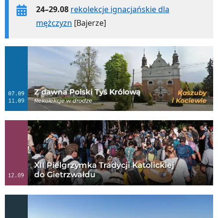
24–29.08
rekolekcje ignacjańskie dla
mężczyzn
[Bajerze]