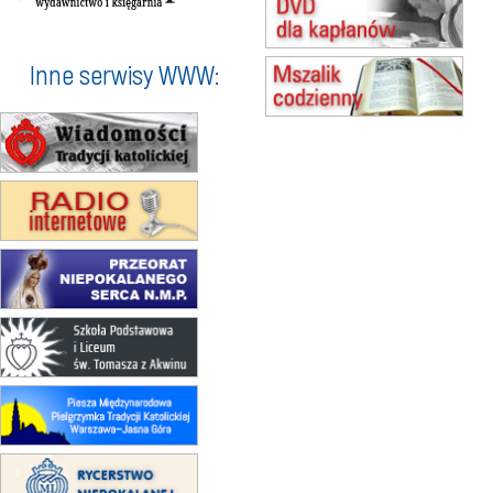
Męska pielgrzymka rowerowa
22.08
OPOLE
Msza św.
Inne serwisy WWW:
23–29.08
BESKIDY
obóz wędrowny dla chłopców
24–29.08
KRAKÓW
rekolekcje ignacjańskie dla kobiet
24–29.08
BAJERZE
rekolekcje ignacjańskie dla
mężczyzn
30.08
RAFAŁY
Msza św.
30.08
GNIEZNO
integracyjne spotkanie wiernych
07–11.09
KASZUBY
ZMIANA
Rekolekcje w drodze
12.09
OLSZTYN
XII Pielgrzymka Tradycji
Katolickiej do Gietrzwałdu
12.09
wyjazd z Poznania przez