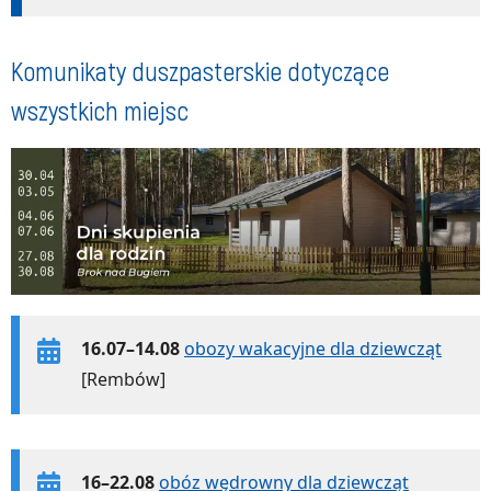
Komunikaty duszpasterskie dotyczące
wszystkich miejsc
16.07–14.08
obozy wakacyjne dla dziewcząt
[Rembów]
16–22.08
obóz wędrowny dla dziewcząt