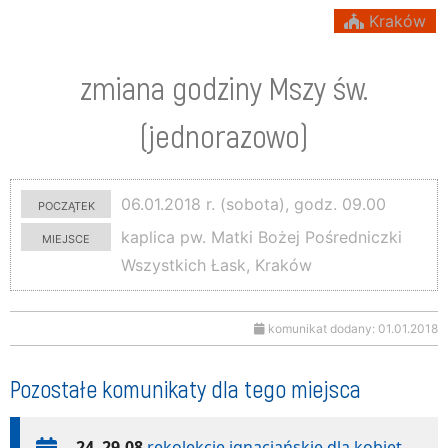
Kraków
zmiana godziny Mszy św.
(jednorazowo)
początek
06.01.2018 r. (sobota), godz. 09.00
miejsce
kaplica pw. Matki Bożej Pośredniczki
Wszystkich Łask, Kraków
komunikat dodany: 01.01.2018
Pozostałe komunikaty dla tego miejsca
24–29.08
rekolekcje ignacjańskie dla kobiet