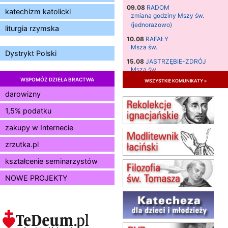
09.08
RADOM
katechizm katolicki
zmiana godziny Mszy św.
(jednorazowo)
liturgia rzymska
10.08
RAFAŁY
Msza św.
Dystrykt Polski
15.08
JASTRZĘBIE-ZDRÓJ
Msza św.
WSPOMÓŻ DZIEŁA BRACTWA
wszystkie komunikaty »
15.08
RADOM
Msza św.
darowizny
15.08
KIELCE
1,5% podatku
Msza św.
zakupy w Internecie
15.08
KOŁOBRZEG
Msza św.
zrzutka.pl
16–22.08
BESKIDY
obóz wędrowny dla dziewcząt
kształcenie seminarzystów
16.08
KOŁOBRZEG
NOWE PROJEKTY
Msza św.
17–21.08
BAJERZE
rekolekcje franciszkańskie
20–22.08
GNIEZNO →
GIETRZWAŁD