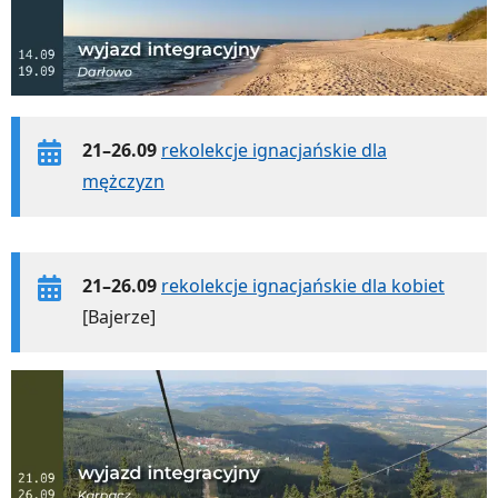
21–26.09
rekolekcje ignacjańskie dla
mężczyzn
21–26.09
rekolekcje ignacjańskie dla kobiet
[Bajerze]