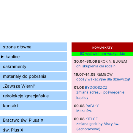
strona główna
KOMUNIKATY
wyświetlam wszystkie
kaplice
30.04–30.08
BROK N. BUGIEM
sakramenty
dni skupienia dla rodzin
16.07–14.08
REMBÓW
materiały do pobrania
obozy wakacyjne dla dziewcząt
„Zawsze Wierni”
01.08
BYDGOSZCZ
zmiana adresu i poświęcenie
rekolekcje ignacjańskie
kaplicy
kontakt
09.08
RAFAŁY
Msza św.
09.08
KIELCE
Bractwo św. Piusa X
zmiana godziny Mszy św.
(jednorazowo)
św. Pius X