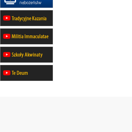
rekolekcje ignacjańskie dla kobiet
09–14.11
BAJERZE
rekolekcje ignacjańskie dla
mężczyzn
23–28.11
WARSZAWA
rekolekcje ignacjańskie dla kobiet
14–19.12
BAJERZE
rekolekcje ignacjańskie dla kobiet
14–19.12
WARSZAWA
rekolekcje ignacjańskie dla
mężczyzn
27.12.2026–01.01.2027
ZAWOJA
sylwestrowy wyjazd integracyjny