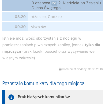
3 czerwca
2. Niedziela po Zesłaniu
nd
Ducha Świętego
08:20
różaniec, Godzinki
09:30
Msza św.
Istnieje możliwość skorzystania z noclegu w
pomieszczaniach piwnicznych kaplicy, jednak
tylko dla
mężczyzn
(brak łóżek; pościel oraz wyżywienie we
własnym zakresie).
komunikat dodany: 31.05.2018
Pozostałe komunikaty dla tego miejsca
Brak bieżących komunikatów