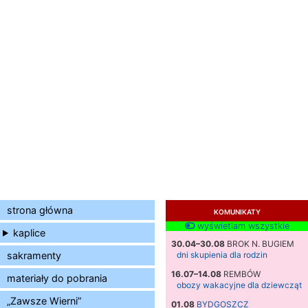
strona główna
KOMUNIKATY
wyświetlam wszystkie
kaplice
30.04–30.08
BROK N. BUGIEM
sakramenty
dni skupienia dla rodzin
16.07–14.08
REMBÓW
materiały do pobrania
obozy wakacyjne dla dziewcząt
„Zawsze Wierni”
01.08
BYDGOSZCZ