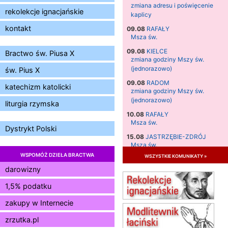
zmiana adresu i poświęcenie
rekolekcje ignacjańskie
kaplicy
kontakt
09.08
RAFAŁY
Msza św.
09.08
KIELCE
Bractwo św. Piusa X
zmiana godziny Mszy św.
(jednorazowo)
św. Pius X
09.08
RADOM
katechizm katolicki
zmiana godziny Mszy św.
(jednorazowo)
liturgia rzymska
10.08
RAFAŁY
Msza św.
Dystrykt Polski
15.08
JASTRZĘBIE-ZDRÓJ
Msza św.
WSPOMÓŻ DZIEŁA BRACTWA
wszystkie komunikaty »
15.08
RADOM
Msza św.
darowizny
15.08
KIELCE
1,5% podatku
Msza św.
zakupy w Internecie
15.08
BUKOWIEC
zmiana godziny Mszy św.
zrzutka.pl
(jednorazowo)