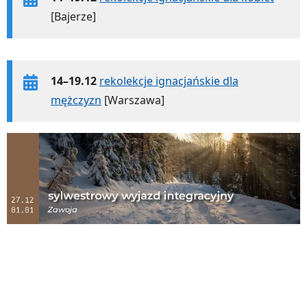
[Bajerze]
14–19.12
rekolekcje ignacjańskie dla
mężczyzn
[Warszawa]