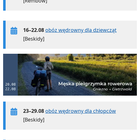
[Rembów]
16–22.08
obóz wędrowny dla dziewcząt
[Beskidy]
23–29.08
obóz wędrowny dla chłopców
[Beskidy]