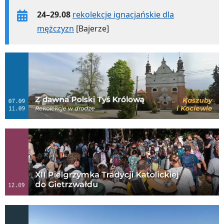
24–29.08
rekolekcje ignacjańskie dla
mężczyzn
[Bajerze]