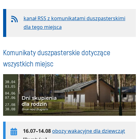
kanał RSS z komunikatami duszpasterskimi
dla tego miejsca
Komunikaty duszpasterskie dotyczące
wszystkich miejsc
16.07–14.08
obozy wakacyjne dla dziewcząt