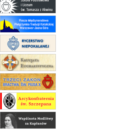
rekolekcje ignacjańskie dla
mężczyzn
30.08
RAFAŁY
Msza św.
30.08
GNIEZNO
integracyjne spotkanie wiernych
07–11.09
KASZUBY
ZMIANA
Rekolekcje w drodze
12.09
OLSZTYN
XII Pielgrzymka Tradycji
Katolickiej do Gietrzwałdu
12.09
wyjazd z Poznania przez
Gniezno i Bydgoszcz na
pielgrzymkę do Gietrzwałdu
12.09
wyjazd z Warszawy na
pielgrzymkę do Gietrzwałdu
14–19.09
DARŁOWO
wyjazd integracyjny
21–26.09
KRAKÓW