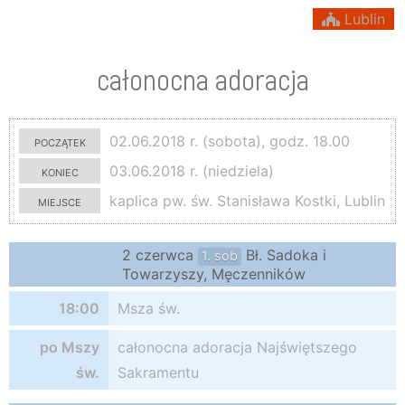
Lublin
całonocna adoracja
początek
02.06.2018 r. (sobota), godz. 18.00
koniec
03.06.2018 r. (niedziela)
miejsce
kaplica pw. św. Stanisława Kostki, Lublin
2 czerwca
Bł. Sadoka i
1. sob
Towarzyszy, Męczenników
18:00
Msza św.
po Mszy
całonocna adoracja Najświętszego
św.
Sakramentu