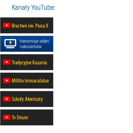
rekolekcje ignacjańskie dla
Kanały YouTube:
mężczyzn
21–26.09
BAJERZE
rekolekcje ignacjańskie dla kobiet
21–26.09
KARPACZ
wyjazd integracyjny
05–10.10
BAJERZE
ZMIANA
rekolekcje maryjne dla kobiet
19–24.10
KRAKÓW
rekolekcje maryjne dla mężczyzn
26–31.10
WARSZAWA
rekolekcje ignacjańskie dla kobiet
09–14.11
KRAKÓW
rekolekcje ignacjańskie dla kobiet
09–14.11
BAJERZE
rekolekcje ignacjańskie dla
mężczyzn
23–28.11
WARSZAWA
rekolekcje ignacjańskie dla kobiet
14–19.12
BAJERZE
rekolekcje ignacjańskie dla kobiet