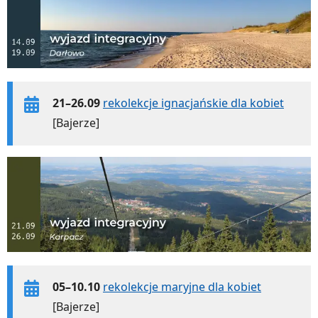
21–26.09
rekolekcje ignacjańskie dla kobiet
[Bajerze]
05–10.10
rekolekcje maryjne dla kobiet
[Bajerze]