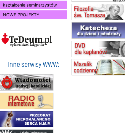
15.08
SZCZECIN
kształcenie seminarzystów
zmiana godziny Mszy św.
NOWE PROJEKTY
(jednorazowo)
15.08
KOŁOBRZEG
Msza św.
16–22.08
BESKIDY
obóz wędrowny dla dziewcząt
16.08
KOŁOBRZEG
Msza św.
Inne serwisy WWW:
17–21.08
BAJERZE
rekolekcje franciszkańskie
20–22.08
GNIEZNO →
GIETRZWAŁD
Męska pielgrzymka rowerowa
22.08
OPOLE
Msza św.
23–29.08
BESKIDY
obóz wędrowny dla chłopców
24–29.08
KRAKÓW
rekolekcje ignacjańskie dla kobiet
24–29.08
BAJERZE