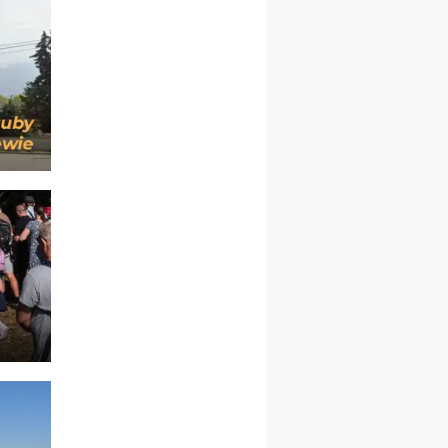
kobiet
19–24.10
KRAKÓW
rekolekcje maryjne dla
mężczyzn
26–31.10
WARSZAWA
rekolekcje ignacjańskie dla
kobiet
09–14.11
KRAKÓW
rekolekcje ignacjańskie dla
kobiet
09–14.11
BAJERZE
rekolekcje ignacjańskie dla
mężczyzn
23–28.11
WARSZAWA
rekolekcje ignacjańskie dla
kobiet
14–19.12
BAJERZE
rekolekcje ignacjańskie dla
kobiet
14–19.12
WARSZAWA
rekolekcje ignacjańskie dla
mężczyzn