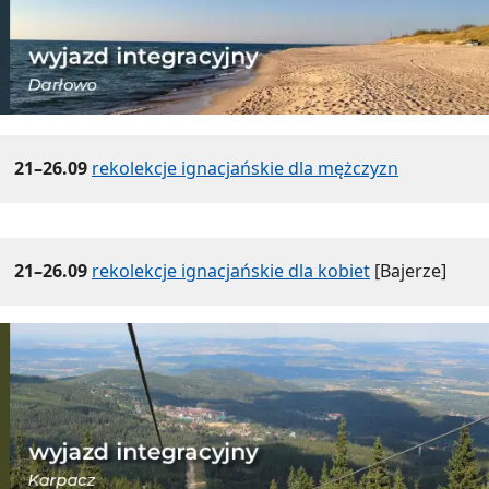
21–26.09
rekolekcje ignacjańskie dla mężczyzn
21–26.09
rekolekcje ignacjańskie dla kobiet
[Bajerze]