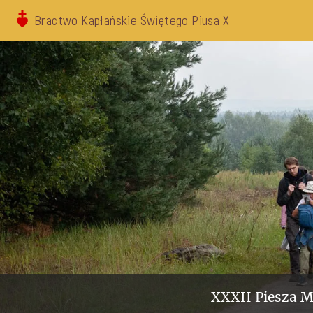
Bractwo Kapłańskie Świętego Piusa X
XXXII Piesza M