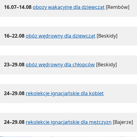
16.07–14.08
obozy wakacyjne dla dziewcząt
[Rembów]
16–22.08
obóz wędrowny dla dziewcząt
[Beskidy]
23–29.08
obóz wędrowny dla chłopców
[Beskidy]
24–29.08
rekolekcje ignacjańskie dla kobiet
24–29.08
rekolekcje ignacjańskie dla mężczyzn
[Bajerze]