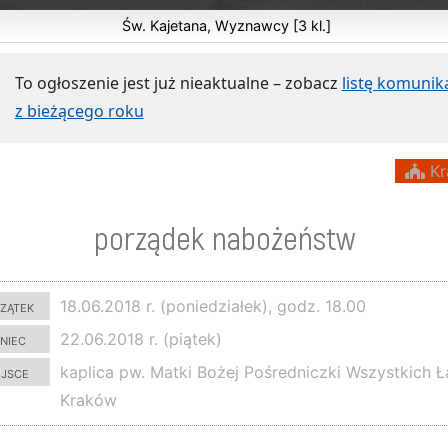
Św. Kajetana, Wyznawcy [3 kl.]
To ogłoszenie jest już nieaktualne – zobacz
listę komuni
z bieżącego roku
Kr
porządek nabożeństw
zątek
18.06.2018 r. (poniedziałek), godz. 18.00
niec
22.06.2018 r. (piątek)
ejsce
kaplica pw. Matki Bożej Pośredniczki Wszystkich Ł
Kraków