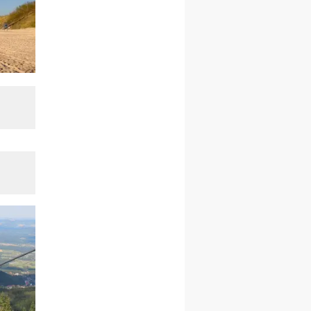
27.12.2026–01.01.2027
ZAWOJA
sylwestrowy wyjazd
integracyjny