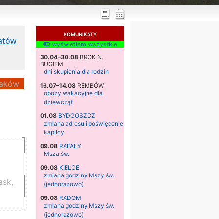
KOMUNIKATY
katów
wyświetlam wszystkie
30.04–30.08
BROK N.
BUGIEM
dni skupienia dla rodzin
aków
16.07–14.08
REMBÓW
obozy wakacyjne dla
dziewcząt
01.08
BYDGOSZCZ
zmiana adresu i poświęcenie
kaplicy
09.08
RAFAŁY
Msza św.
09.08
KIELCE
zmiana godziny Mszy św.
ask,
(jednorazowo)
09.08
RADOM
zmiana godziny Mszy św.
(jednorazowo)