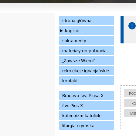
strona główna
kaplice
sakramenty
materiały do pobrania
„Zawsze Wierni”
rekolekcje ignacjańskie
kontakt
poc
Bractwo św. Piusa X
ko
św. Pius X
mi
katechizm katolicki
liturgia rzymska