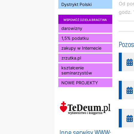
Od pon
Dystrykt Polski
godz. 
WSPOMÓŻ DZIEŁA BRACTWA
darowizny
1,5% podatku
Pozos
zakupy w Internecie
zrzutka.pl
kształcenie
seminarzystów
NOWE PROJEKTY
Inne serwisy WWW: