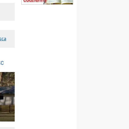
20–22.08
GNIEZNO →
GIETRZWAŁD
Męska pielgrzymka
rowerowa
22.08
OPOLE
Msza św.
23–29.08
BESKIDY
sca
obóz wędrowny dla
chłopców
24–29.08
KRAKÓW
rekolekcje ignacjańskie dla
sc
kobiet
24–29.08
BAJERZE
rekolekcje ignacjańskie dla
mężczyzn
30.08
RAFAŁY
Msza św.
30.08
GNIEZNO
integracyjne spotkanie
wiernych
07–11.09
KASZUBY
ZMIANA
Rekolekcje w drodze