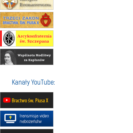
rekolekcje ignacjańskie dla kobiet
24–29.08
BAJERZE
rekolekcje ignacjańskie dla
mężczyzn
30.08
RAFAŁY
Msza św.
30.08
GNIEZNO
integracyjne spotkanie wiernych
07–11.09
KASZUBY
ZMIANA
Rekolekcje w drodze
12.09
OLSZTYN
XII Pielgrzymka Tradycji
Katolickiej do Gietrzwałdu
Kanały YouTube:
12.09
wyjazd z Poznania przez
Gniezno i Bydgoszcz na
pielgrzymkę do Gietrzwałdu
12.09
wyjazd z Warszawy na
pielgrzymkę do Gietrzwałdu
14–19.09
DARŁOWO
wyjazd integracyjny