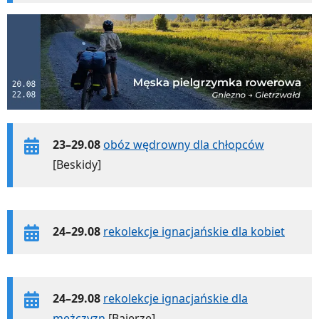
23–29.08
obóz wędrowny dla chłopców
[Beskidy]
24–29.08
rekolekcje ignacjańskie dla kobiet
24–29.08
rekolekcje ignacjańskie dla
mężczyzn
[Bajerze]