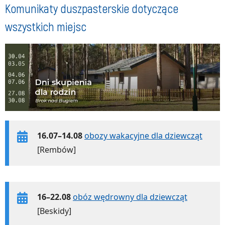
Komunikaty duszpasterskie dotyczące
wszystkich miejsc
16.07–14.08
obozy wakacyjne dla dziewcząt
[Rembów]
16–22.08
obóz wędrowny dla dziewcząt
[Beskidy]