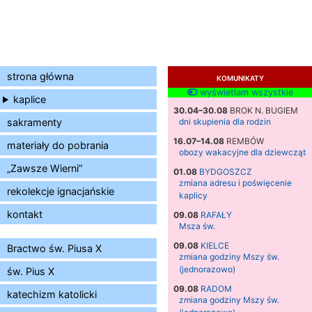
strona główna
KOMUNIKATY
wyświetlam wszystkie
kaplice
30.04–30.08
BROK N. BUGIEM
sakramenty
dni skupienia dla rodzin
16.07–14.08
REMBÓW
materiały do pobrania
obozy wakacyjne dla dziewcząt
„Zawsze Wierni”
01.08
BYDGOSZCZ
zmiana adresu i poświęcenie
rekolekcje ignacjańskie
kaplicy
kontakt
09.08
RAFAŁY
Msza św.
09.08
KIELCE
Bractwo św. Piusa X
zmiana godziny Mszy św.
(jednorazowo)
św. Pius X
09.08
RADOM
katechizm katolicki
zmiana godziny Mszy św.