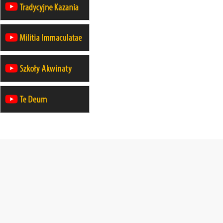
21–26.09
KRAKÓW
rekolekcje ignacjańskie dla
mężczyzn
21–26.09
BAJERZE
rekolekcje ignacjańskie dla kobiet
21–26.09
KARPACZ
wyjazd integracyjny
05–10.10
BAJERZE
ZMIANA
rekolekcje maryjne dla kobiet
19–24.10
KRAKÓW
rekolekcje maryjne dla mężczyzn
26–31.10
WARSZAWA
rekolekcje ignacjańskie dla kobiet
09–14.11
KRAKÓW
rekolekcje ignacjańskie dla kobiet
09–14.11
BAJERZE
rekolekcje ignacjańskie dla
mężczyzn
23–28.11
WARSZAWA
rekolekcje ignacjańskie dla kobiet