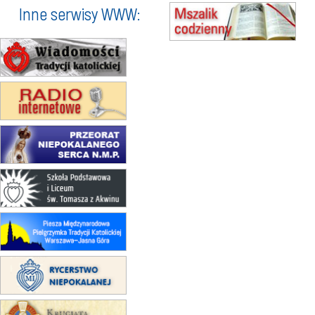
15.08
KROSNO
Inne serwisy WWW:
Msza św.
15.08
KOŁOBRZEG
Msza św.
16–22.08
BESKIDY
obóz wędrowny dla dziewcząt
16.08
KOŁOBRZEG
Msza św.
17–21.08
BAJERZE
rekolekcje franciszkańskie
20–22.08
GNIEZNO →
GIETRZWAŁD
Męska pielgrzymka rowerowa
22.08
OPOLE
Msza św.
22.08
OPOLE
II Pielgrzymka Tradycji Katolickiej
na Górę św. Anny
23–29.08
BESKIDY
obóz wędrowny dla chłopców
24–29.08
KRAKÓW