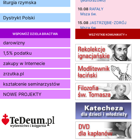
(jednorazowo)
liturgia rzymska
10.08
RAFAŁY
Msza św.
Dystrykt Polski
15.08
JASTRZĘBIE-ZDRÓJ
Msza św.
WSPOMÓŻ DZIEŁA BRACTWA
wszystkie komunikaty »
15.08
RADOM
Msza św.
darowizny
15.08
KIELCE
1,5% podatku
Msza św.
zakupy w Internecie
15.08
BUKOWIEC
zmiana godziny Mszy św.
zrzutka.pl
(jednorazowo)
15.08
SZCZECIN
kształcenie seminarzystów
zmiana godziny Mszy św.
NOWE PROJEKTY
(jednorazowo)
15.08
TCZEW
zmiana godziny Mszy św.
(jednorazowo)
15.08
NOWY SĄCZ
zmiana porządku nabożeństw
(jednorazowo)