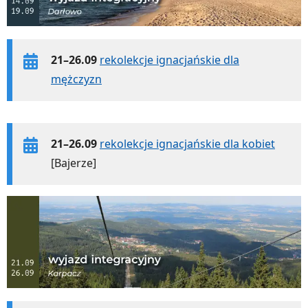
21–26.09
rekolekcje ignacjańskie dla
mężczyzn
21–26.09
rekolekcje ignacjańskie dla kobiet
[Bajerze]