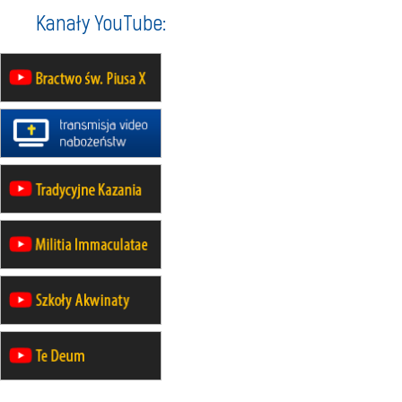
23–29.08
BESKIDY
Kanały YouTube:
obóz wędrowny dla chłopców
24–29.08
KRAKÓW
rekolekcje ignacjańskie dla kobiet
24–29.08
BAJERZE
rekolekcje ignacjańskie dla
mężczyzn
30.08
RAFAŁY
Msza św.
30.08
GNIEZNO
integracyjne spotkanie wiernych
07–11.09
KASZUBY
ZMIANA
Rekolekcje w drodze
12.09
OLSZTYN
XII Pielgrzymka Tradycji
Katolickiej do Gietrzwałdu
12.09
wyjazd z Poznania przez
Gniezno i Bydgoszcz na
pielgrzymkę do Gietrzwałdu
12.09