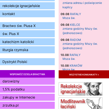
zmiana adresu i poświęcenie
rekolekcje ignacjańskie
kaplicy
kontakt
09.08
RAFAŁY
Msza św.
09.08
KIELCE
Bractwo św. Piusa X
zmiana godziny Mszy św.
(jednorazowo)
św. Pius X
09.08
RADOM
katechizm katolicki
zmiana godziny Mszy św.
(jednorazowo)
liturgia rzymska
10.08
RAFAŁY
Msza św.
Dystrykt Polski
10.08
KRAKÓW
Msza św.
WSPOMÓŻ DZIEŁA BRACTWA
wszystkie komunikaty »
11.08
KRAKÓW
Msza św.
darowizny
12.08
KRAKÓW
1,5% podatku
Msza św.
zakupy w Internecie
13.08
KRAKÓW
Msza św.
zrzutka.pl
15.08
JASTRZĘBIE-ZDRÓJ