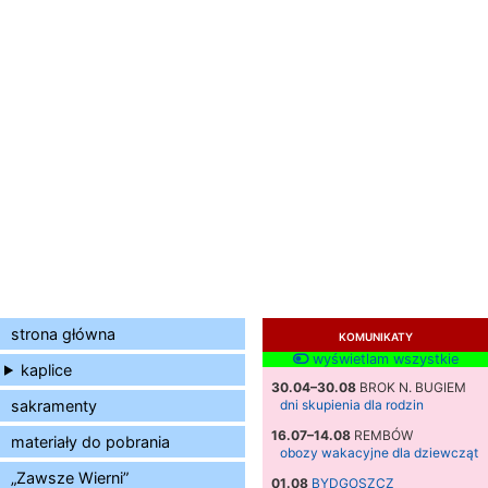
strona główna
KOMUNIKATY
wyświetlam wszystkie
kaplice
30.04–30.08
BROK N. BUGIEM
sakramenty
dni skupienia dla rodzin
16.07–14.08
REMBÓW
materiały do pobrania
obozy wakacyjne dla dziewcząt
„Zawsze Wierni”
01.08
BYDGOSZCZ