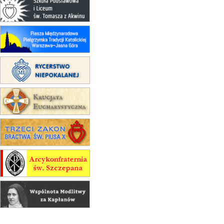
15.08
KRAKÓW
zmiana porządku nabożeństw
(jednorazowo)
15.08
KOŁOBRZEG
Msza św.
16–22.08
BESKIDY
obóz wędrowny dla dziewcząt
16.08
KOŁOBRZEG
Msza św.
16.08
KATOWICE
integracyjne spotkanie wiernych
17–21.08
BAJERZE
rekolekcje franciszkańskie
20–22.08
GNIEZNO →
GIETRZWAŁD
Męska pielgrzymka rowerowa
22.08
OPOLE
Msza św.
22.08
OPOLE
II Pielgrzymka Tradycji Katolickiej
na Górę św. Anny