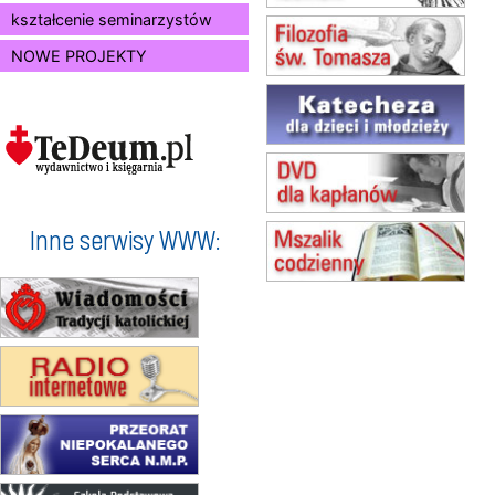
Msza św.
kształcenie seminarzystów
15.08
RADOM
NOWE PROJEKTY
Msza św.
15.08
KIELCE
Msza św.
15.08
BUKOWIEC
zmiana godziny Mszy św.
(jednorazowo)
15.08
SZCZECIN
zmiana godziny Mszy św.
Inne serwisy WWW:
(jednorazowo)
15.08
TCZEW
zmiana godziny Mszy św.
(jednorazowo)
15.08
NOWY SĄCZ
zmiana porządku nabożeństw
(jednorazowo)
15.08
KROSNO
Msza św.
15.08
CZĘSTOCHOWA
Msza św.