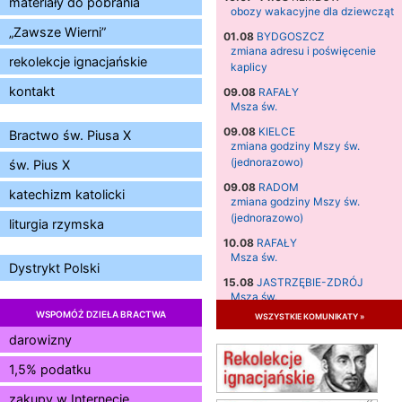
materiały do pobrania
obozy wakacyjne dla dziewcząt
„Zawsze Wierni”
01.08
BYDGOSZCZ
zmiana adresu i poświęcenie
rekolekcje ignacjańskie
kaplicy
kontakt
09.08
RAFAŁY
Msza św.
09.08
KIELCE
Bractwo św. Piusa X
zmiana godziny Mszy św.
(jednorazowo)
św. Pius X
09.08
RADOM
katechizm katolicki
zmiana godziny Mszy św.
(jednorazowo)
liturgia rzymska
10.08
RAFAŁY
Msza św.
Dystrykt Polski
15.08
JASTRZĘBIE-ZDRÓJ
Msza św.
WSPOMÓŻ DZIEŁA BRACTWA
wszystkie komunikaty »
15.08
RADOM
Msza św.
darowizny
15.08
KIELCE
1,5% podatku
Msza św.
zakupy w Internecie
15.08
KOŁOBRZEG