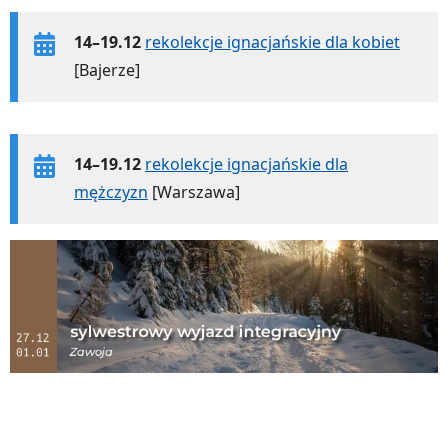
14–19.12
rekolekcje ignacjańskie dla kobiet
[Bajerze]
14–19.12
rekolekcje ignacjańskie dla
mężczyzn
[Warszawa]