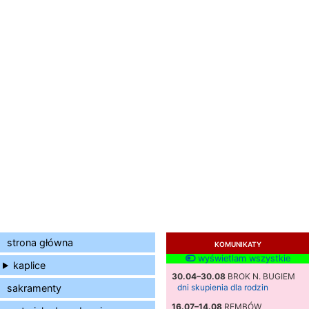
strona główna
KOMUNIKATY
wyświetlam wszystkie
kaplice
30.04–30.08
BROK N. BUGIEM
sakramenty
dni skupienia dla rodzin
16.07–14.08
REMBÓW