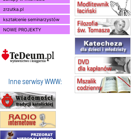
Msza św.
zrzutka.pl
16–22.08
BESKIDY
obóz wędrowny dla dziewcząt
kształcenie seminarzystów
16.08
KOŁOBRZEG
NOWE PROJEKTY
Msza św.
17–21.08
BAJERZE
rekolekcje franciszkańskie
20–22.08
GNIEZNO →
GIETRZWAŁD
Męska pielgrzymka rowerowa
22.08
OPOLE
Msza św.
Inne serwisy WWW:
23–29.08
BESKIDY
obóz wędrowny dla chłopców
24–29.08
KRAKÓW
rekolekcje ignacjańskie dla kobiet
24–29.08
BAJERZE
rekolekcje ignacjańskie dla
mężczyzn
30.08
RAFAŁY
Msza św.