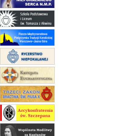
30.08
GNIEZNO
integracyjne spotkanie wiernych
07–11.09
KASZUBY
ZMIANA
Rekolekcje w drodze
12.09
OLSZTYN
XII Pielgrzymka Tradycji
Katolickiej do Gietrzwałdu
12.09
wyjazd z Poznania przez
Gniezno i Bydgoszcz na
pielgrzymkę do Gietrzwałdu
12.09
wyjazd z Warszawy na
pielgrzymkę do Gietrzwałdu
14–19.09
DARŁOWO
wyjazd integracyjny
21–26.09
KRAKÓW
rekolekcje ignacjańskie dla
mężczyzn
21–26.09
BAJERZE
rekolekcje ignacjańskie dla kobiet