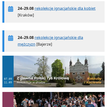
24–29.08
rekolekcje ignacjańskie dla kobiet
[Kraków]
24–29.08
rekolekcje ignacjańskie dla
mężczyzn
[Bajerze]