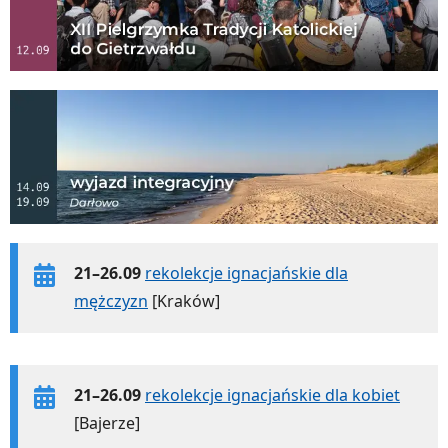
21–26.09
rekolekcje ignacjańskie dla
mężczyzn
[Kraków]
21–26.09
rekolekcje ignacjańskie dla kobiet
[Bajerze]