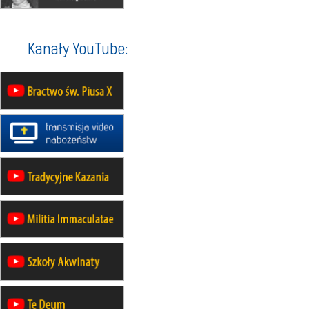
21–26.09
KARPACZ
wyjazd integracyjny
05–10.10
BAJERZE
ZMIANA
Kanały YouTube:
rekolekcje maryjne dla kobiet
19–24.10
KRAKÓW
rekolekcje maryjne dla mężczyzn
26–31.10
WARSZAWA
rekolekcje ignacjańskie dla kobiet
09–14.11
KRAKÓW
rekolekcje ignacjańskie dla kobiet
09–14.11
BAJERZE
rekolekcje ignacjańskie dla
mężczyzn
23–28.11
WARSZAWA
rekolekcje ignacjańskie dla kobiet
14–19.12
BAJERZE
rekolekcje ignacjańskie dla kobiet
14–19.12
WARSZAWA
rekolekcje ignacjańskie dla
mężczyzn