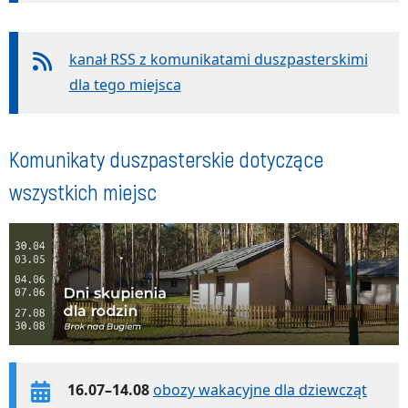
kanał RSS z komunikatami duszpasterskimi
dla tego miejsca
Komunikaty duszpasterskie dotyczące
wszystkich miejsc
16.07–14.08
obozy wakacyjne dla dziewcząt