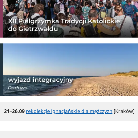
21–26.09
rekolekcje ignacjańskie dla mężczyzn
[Kraków]