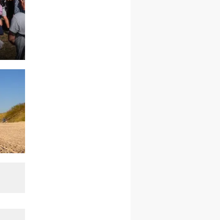
21–26.09
BAJERZE
rekolekcje ignacjańskie dla
kobiet
21–26.09
KARPACZ
wyjazd integracyjny
05–10.10
BAJERZE
ZMIANA
rekolekcje maryjne dla
kobiet
19–24.10
KRAKÓW
rekolekcje maryjne dla
mężczyzn
26–31.10
WARSZAWA
rekolekcje ignacjańskie dla
kobiet
09–14.11
KRAKÓW
rekolekcje ignacjańskie dla
kobiet
09–14.11
BAJERZE
rekolekcje ignacjańskie dla
mężczyzn
23–28.11
WARSZAWA
rekolekcje ignacjańskie dla