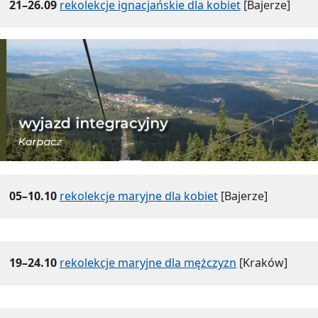
21–26.09
rekolekcje ignacjańskie dla kobiet
[Bajerze]
05–10.10
rekolekcje maryjne dla kobiet
[Bajerze]
19–24.10
rekolekcje maryjne dla mężczyzn
[Kraków]