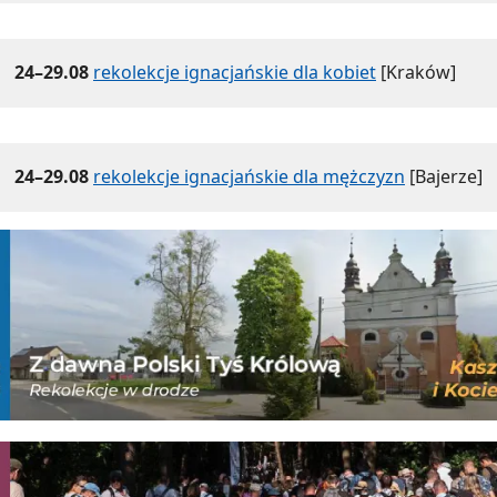
24–29.08
rekolekcje ignacjańskie dla kobiet
[Kraków]
24–29.08
rekolekcje ignacjańskie dla mężczyzn
[Bajerze]