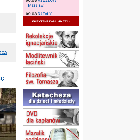
06.08
RZESZÓW
Msza św.
09.08
RAFAŁY
Msza św.
wszystkie komunikaty »
09.08
KIELCE
zmiana godziny Mszy św.
(jednorazowo)
09.08
RADOM
sca
zmiana godziny Mszy św.
(jednorazowo)
10.08
RAFAŁY
Msza św.
sc
15.08
JASTRZĘBIE-ZDRÓJ
Msza św.
15.08
RADOM
Msza św.
15.08
KIELCE
Msza św.
15.08
KOŁOBRZEG
Msza św.
16–22.08
BESKIDY