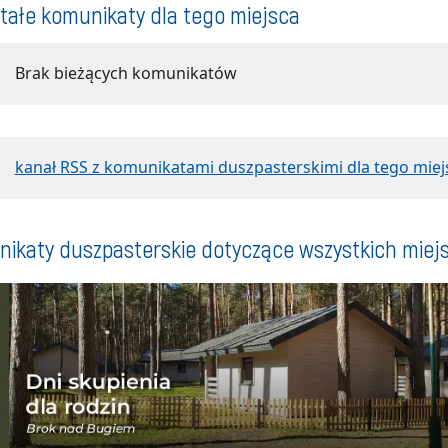
tałe komunikaty dla tego miejsca
Brak bieżących komunikatów
kanał RSS z komunikatami duszpasterskimi dla tego miej
ikaty duszpasterskie dotyczące wszystkich miej