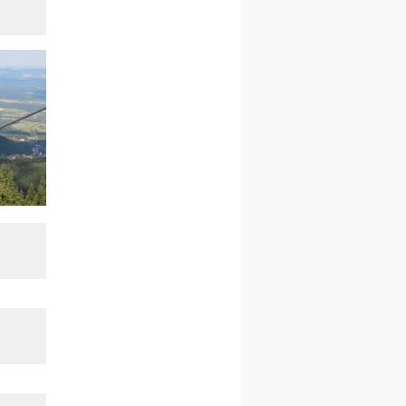
kobiet
14–19.12
BAJERZE
rekolekcje ignacjańskie dla
kobiet
14–19.12
WARSZAWA
rekolekcje ignacjańskie dla
mężczyzn
27.12.2026–01.01.2027
ZAWOJA
sylwestrowy wyjazd
integracyjny