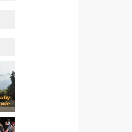
Msza św.
30.08
GNIEZNO
integracyjne spotkanie
wiernych
07–11.09
KASZUBY
ZMIANA
Rekolekcje w drodze
12.09
OLSZTYN
XII Pielgrzymka Tradycji
Katolickiej do Gietrzwałdu
12.09
wyjazd z Poznania przez
Gniezno i Bydgoszcz na
pielgrzymkę do Gietrzwałdu
12.09
wyjazd z Warszawy na
pielgrzymkę do Gietrzwałdu
14–19.09
DARŁOWO
wyjazd integracyjny
21–26.09
KRAKÓW
rekolekcje ignacjańskie dla
mężczyzn