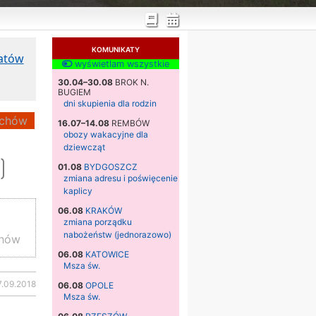
KOMUNIKATY
katów
wyświetlam wszystkie
30.04–30.08
BROK N.
BUGIEM
dni skupienia dla rodzin
chów
16.07–14.08
REMBÓW
obozy wakacyjne dla
dziewcząt
)
01.08
BYDGOSZCZ
zmiana adresu i poświęcenie
kaplicy
06.08
KRAKÓW
zmiana porządku
nabożeństw (jednorazowo)
chów
06.08
KATOWICE
Msza św.
7.09.2018
06.08
OPOLE
Msza św.