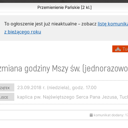
Przemienienie Pańskie [2 kl.]
To ogłoszenie jest już nieaktualne – zobacz
listę komuni
z bieżącego roku
Tu
zmiana godziny Mszy św. (jednorazowo
zątek
23.09.2018 r. (niedziela), godz. 17.00
ejsce
kaplica pw. Najświętszego Serca Pana Jezusa, Tu
komunikat dodany: 1