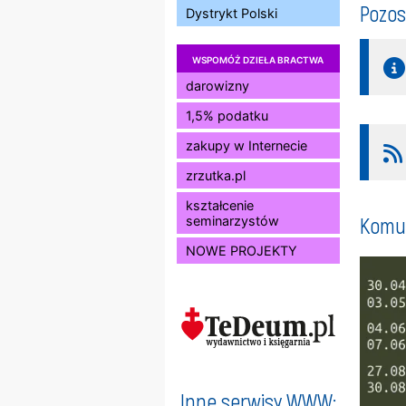
Pozos
Dystrykt Polski
WSPOMÓŻ DZIEŁA BRACTWA
darowizny
1,5% podatku
zakupy w Internecie
zrzutka.pl
kształcenie
Komun
seminarzystów
NOWE PROJEKTY
Inne serwisy WWW: