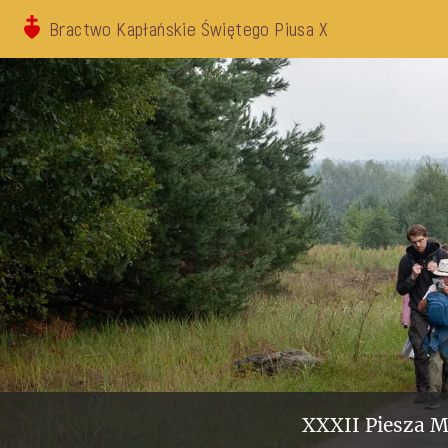
Bractwo Kapłańskie Świętego Piusa X
XXXII Piesza M