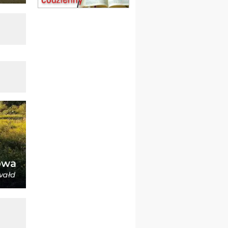
obóz wędrowny dla
dziewcząt
16.08
KOŁOBRZEG
Msza św.
17–21.08
BAJERZE
rekolekcje franciszkańskie
20–22.08
GNIEZNO →
GIETRZWAŁD
Męska pielgrzymka
rowerowa
22.08
OPOLE
Msza św.
23–29.08
BESKIDY
obóz wędrowny dla
chłopców
24–29.08
KRAKÓW
rekolekcje ignacjańskie dla
kobiet
24–29.08
BAJERZE
rekolekcje ignacjańskie dla
mężczyzn
30.08
RAFAŁY