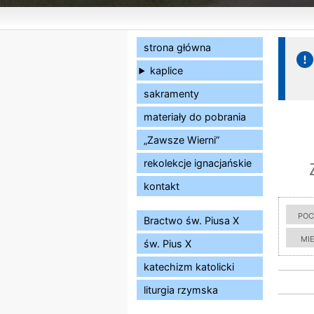
strona główna
kaplice
sakramenty
materiały do pobrania
„Zawsze Wierni”
rekolekcje ignacjańskie
kontakt
poc
Bractwo św. Piusa X
mi
św. Pius X
katechizm katolicki
liturgia rzymska