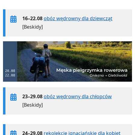
16–22.08
obóz wędrowny dla dziewcząt
[Beskidy]
23–29.08
obóz wędrowny dla chłopców
[Beskidy]
24–29.08
rekolekcje ignacjańskie dla kobiet