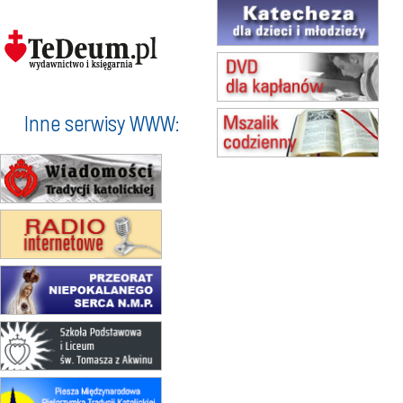
16.08
KOŁOBRZEG
Msza św.
17–21.08
BAJERZE
rekolekcje franciszkańskie
20–22.08
GNIEZNO →
GIETRZWAŁD
Inne serwisy WWW:
Męska pielgrzymka rowerowa
22.08
OPOLE
Msza św.
23–29.08
BESKIDY
obóz wędrowny dla chłopców
24–29.08
KRAKÓW
rekolekcje ignacjańskie dla kobiet
24–29.08
BAJERZE
rekolekcje ignacjańskie dla
mężczyzn
30.08
RAFAŁY
Msza św.
30.08
GNIEZNO
integracyjne spotkanie wiernych