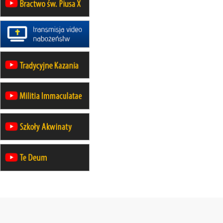
rekolekcje maryjne dla kobiet
19–24.10
KRAKÓW
rekolekcje maryjne dla mężczyzn
26–31.10
WARSZAWA
rekolekcje ignacjańskie dla kobiet
09–14.11
KRAKÓW
rekolekcje ignacjańskie dla kobiet
09–14.11
BAJERZE
rekolekcje ignacjańskie dla
mężczyzn
23–28.11
WARSZAWA
rekolekcje ignacjańskie dla kobiet
14–19.12
BAJERZE
rekolekcje ignacjańskie dla kobiet
14–19.12
WARSZAWA
rekolekcje ignacjańskie dla
mężczyzn
27.12.2026–01.01.2027
ZAWOJA
sylwestrowy wyjazd integracyjny