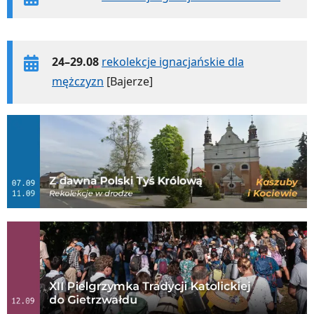
24–29.08
rekolekcje ignacjańskie dla
mężczyzn
[Bajerze]