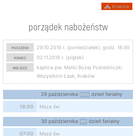
Kraków
porządek nabożeństw
początek
29.10.2018 r. (poniedziałek), godz. 18.00
koniec
02.11.2018 r. (piątek)
miejsce
kaplica pw. Matki Bożej Pośredniczki
Wszystkich Łask, Kraków
29 października
dzień ferialny
pon
18:00
Msza św.
30 października
dzień ferialny
wt
07:00
Msza św.