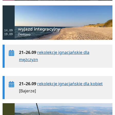
21–26.09
rekolekcje ignacjańskie dla
mężczyzn
21–26.09
rekolekcje ignacjańskie dla kobiet
[Bajerze]