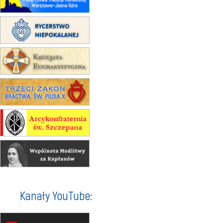
07–11.09
KASZUBY
ZMIANA
Rekolekcje w drodze
12.09
OLSZTYN
XII Pielgrzymka Tradycji
Katolickiej do Gietrzwałdu
12.09
wyjazd z Poznania przez
Gniezno i Bydgoszcz na
pielgrzymkę do Gietrzwałdu
12.09
wyjazd z Warszawy na
pielgrzymkę do Gietrzwałdu
14–19.09
DARŁOWO
wyjazd integracyjny
21–26.09
KRAKÓW
rekolekcje ignacjańskie dla
mężczyzn
21–26.09
BAJERZE
rekolekcje ignacjańskie dla kobiet
Kanały YouTube:
21–26.09
KARPACZ
wyjazd integracyjny
05–10.10
BAJERZE
ZMIANA