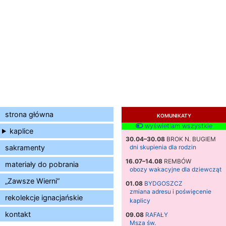
strona główna
KOMUNIKATY
wyświetlam wszystkie
kaplice
30.04–30.08
BROK N. BUGIEM
sakramenty
dni skupienia dla rodzin
16.07–14.08
REMBÓW
materiały do pobrania
obozy wakacyjne dla dziewcząt
„Zawsze Wierni”
01.08
BYDGOSZCZ
zmiana adresu i poświęcenie
rekolekcje ignacjańskie
kaplicy
kontakt
09.08
RAFAŁY
Msza św.