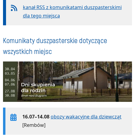
kanał RSS z komunikatami duszpasterskimi
dla tego miejsca
Komunikaty duszpasterskie dotyczące
wszystkich miejsc
16.07–14.08
obozy wakacyjne dla dziewcząt
[Rembów]