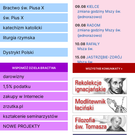
09.08
KIELCE
Bractwo św. Piusa X
zmiana godziny Mszy św.
(jednorazowo)
św. Pius X
09.08
RADOM
katechizm katolicki
zmiana godziny Mszy św.
(jednorazowo)
liturgia rzymska
10.08
RAFAŁY
Msza św.
Dystrykt Polski
15.08
JASTRZĘBIE-ZDRÓJ
Msza św.
WSPOMÓŻ DZIEŁA BRACTWA
wszystkie komunikaty »
15.08
RADOM
Msza św.
darowizny
15.08
KIELCE
1,5% podatku
Msza św.
zakupy w Internecie
15.08
BUKOWIEC
zmiana godziny Mszy św.
zrzutka.pl
(jednorazowo)
15.08
KOŁOBRZEG
kształcenie seminarzystów
Msza św.
NOWE PROJEKTY
16–22.08
BESKIDY
obóz wędrowny dla dziewcząt