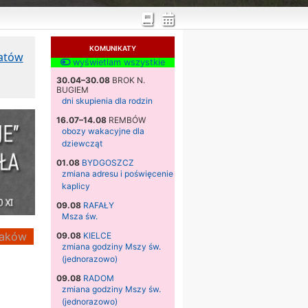
KOMUNIKATY
katów
wyświetlam wszystkie
30.04–30.08
BROK N.
BUGIEM
dni skupienia dla rodzin
16.07–14.08
REMBÓW
obozy wakacyjne dla
dziewcząt
01.08
BYDGOSZCZ
zmiana adresu i poświęcenie
kaplicy
09.08
RAFAŁY
Msza św.
aków
09.08
KIELCE
zmiana godziny Mszy św.
(jednorazowo)
09.08
RADOM
zmiana godziny Mszy św.
(jednorazowo)