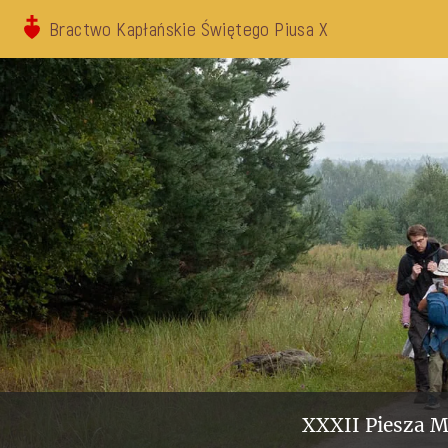
Bractwo Kapłańskie Świętego Piusa X
XXXII Piesza M