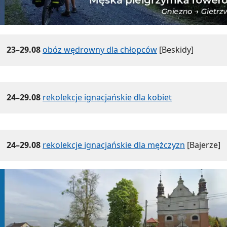
23–29.08
obóz wędrowny dla chłopców
[Beskidy]
24–29.08
rekolekcje ignacjańskie dla kobiet
24–29.08
rekolekcje ignacjańskie dla mężczyzn
[Bajerze]