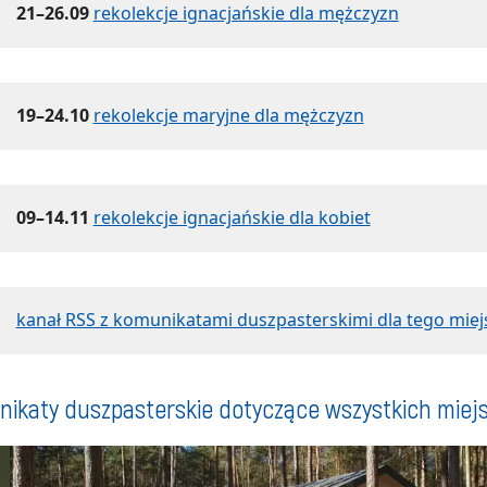
21–26.09
rekolekcje ignacjańskie dla mężczyzn
19–24.10
rekolekcje maryjne dla mężczyzn
09–14.11
rekolekcje ignacjańskie dla kobiet
kanał RSS z komunikatami duszpasterskimi dla tego miej
ikaty duszpasterskie dotyczące wszystkich miej