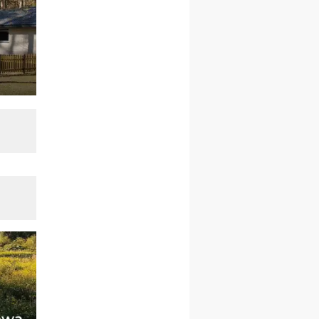
12.09
OLSZTYN
XII Pielgrzymka Tradycji
Katolickiej do Gietrzwałdu
12.09
wyjazd z Poznania przez
Gniezno i Bydgoszcz na
pielgrzymkę do Gietrzwałdu
12.09
wyjazd z Warszawy na
pielgrzymkę do Gietrzwałdu
14–19.09
DARŁOWO
wyjazd integracyjny
21–26.09
KRAKÓW
rekolekcje ignacjańskie dla
mężczyzn
21–26.09
BAJERZE
rekolekcje ignacjańskie dla
kobiet
21–26.09
KARPACZ
wyjazd integracyjny
05–10.10
BAJERZE
ZMIANA
rekolekcje maryjne dla