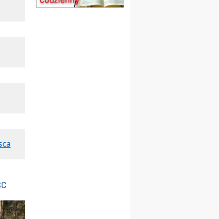
20–22.08
GNIEZNO →
GIETRZWAŁD
Męska pielgrzymka
rowerowa
22.08
OPOLE
Msza św.
23–29.08
BESKIDY
obóz wędrowny dla
chłopców
24–29.08
KRAKÓW
rekolekcje ignacjańskie dla
kobiet
24–29.08
BAJERZE
rekolekcje ignacjańskie dla
mężczyzn
sca
30.08
RAFAŁY
Msza św.
30.08
GNIEZNO
sc
integracyjne spotkanie
wiernych
07–11.09
KASZUBY
ZMIANA
Rekolekcje w drodze