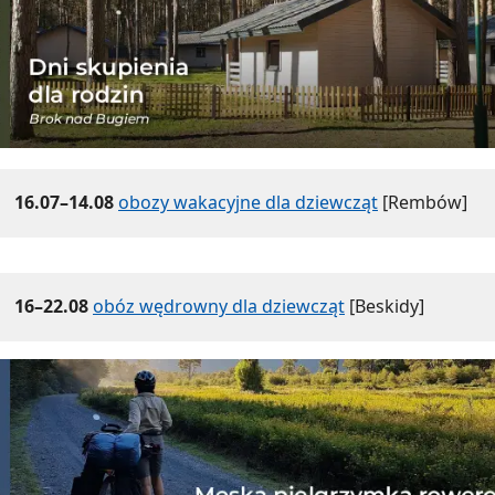
16.07–14.08
obozy wakacyjne dla dziewcząt
[Rembów]
16–22.08
obóz wędrowny dla dziewcząt
[Beskidy]