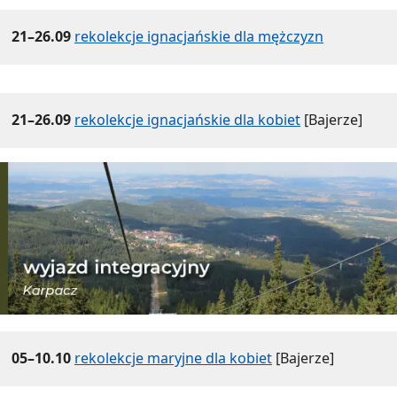
21–26.09
rekolekcje ignacjańskie dla mężczyzn
21–26.09
rekolekcje ignacjańskie dla kobiet
[Bajerze]
05–10.10
rekolekcje maryjne dla kobiet
[Bajerze]