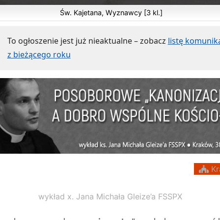
Św. Kajetana, Wyznawcy [3 kl.]
To ogłoszenie jest już nieaktualne – zobacz
listę komuni
z bieżącego roku
Kr
wykład x. Jana Michała Gleize’a FSSPX