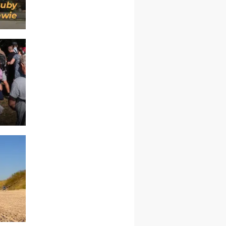
27.12.2026–01.01.2027
ZAWOJA
sylwestrowy wyjazd
integracyjny