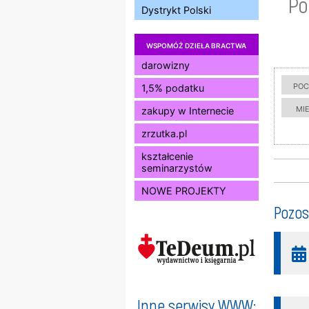
Po
Dystrykt Polski
WSPOMÓŻ DZIEŁA BRACTWA
darowizny
poc
1,5% podatku
mi
zakupy w Internecie
zrzutka.pl
kształcenie
seminarzystów
NOWE PROJEKTY
Pozos
Inne serwisy WWW: