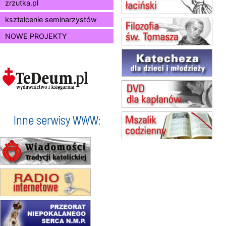
zrzutka.pl
(jednorazowo)
15.08
SZCZECIN
kształcenie seminarzystów
zmiana godziny Mszy św.
NOWE PROJEKTY
(jednorazowo)
15.08
TCZEW
zmiana godziny Mszy św.
(jednorazowo)
15.08
NOWY SĄCZ
zmiana porządku nabożeństw
(jednorazowo)
15.08
KROSNO
Inne serwisy WWW:
Msza św.
15.08
KOŁOBRZEG
Msza św.
16–22.08
BESKIDY
obóz wędrowny dla dziewcząt
16.08
KOŁOBRZEG
Msza św.
17–21.08
BAJERZE
rekolekcje franciszkańskie
20–22.08
GNIEZNO →