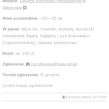
Miejsce:
Szkolne schronisko młodzieżowe w
Sławkowie
Wiek uczestników:
~20–~35 lat
W planie:
Msza św., różaniec, wykłady, wycieczki
(zwiedzanie Śląska, Zagłębia i Jury Krakowsko-
Częstochowskiej), zabawa sylwestrowa
Koszt:
ok. 250 zł
Zgłoszenia:
l.szydlowski@fsspx.email
Termin zgłoszenia:
15 grudnia
Liczba miejsc ograniczona!
komunikat dodany: 25.11.2018