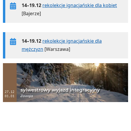
14–19.12
rekolekcje ignacjańskie dla kobiet
[Bajerze]
14–19.12
rekolekcje ignacjańskie dla
mężczyzn
[Warszawa]