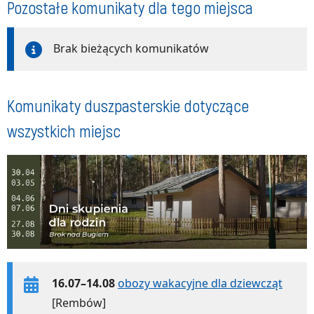
Pozostałe komunikaty dla tego miejsca
Brak bieżących komunikatów
Komunikaty duszpasterskie dotyczące
wszystkich miejsc
16.07–14.08
obozy wakacyjne dla dziewcząt
[Rembów]