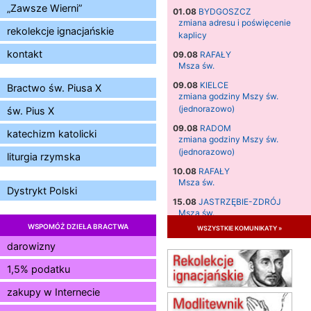
„Zawsze Wierni”
01.08
BYDGOSZCZ
zmiana adresu i poświęcenie
rekolekcje ignacjańskie
kaplicy
kontakt
09.08
RAFAŁY
Msza św.
09.08
KIELCE
Bractwo św. Piusa X
zmiana godziny Mszy św.
(jednorazowo)
św. Pius X
09.08
RADOM
katechizm katolicki
zmiana godziny Mszy św.
(jednorazowo)
liturgia rzymska
10.08
RAFAŁY
Msza św.
Dystrykt Polski
15.08
JASTRZĘBIE-ZDRÓJ
Msza św.
WSPOMÓŻ DZIEŁA BRACTWA
wszystkie komunikaty »
15.08
RADOM
Msza św.
darowizny
15.08
KIELCE
1,5% podatku
Msza św.
zakupy w Internecie
15.08
BUKOWIEC
zmiana godziny Mszy św.