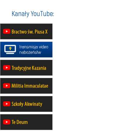
XII Pielgrzymka Tradycji
Katolickiej do Gietrzwałdu
Kanały YouTube:
12.09
wyjazd z Poznania przez
Gniezno i Bydgoszcz na
pielgrzymkę do Gietrzwałdu
12.09
wyjazd z Warszawy na
pielgrzymkę do Gietrzwałdu
14–19.09
DARŁOWO
wyjazd integracyjny
21–26.09
KRAKÓW
rekolekcje ignacjańskie dla
mężczyzn
21–26.09
BAJERZE
rekolekcje ignacjańskie dla kobiet
21–26.09
KARPACZ
wyjazd integracyjny
05–10.10
BAJERZE
ZMIANA
rekolekcje maryjne dla kobiet
19–24.10
KRAKÓW