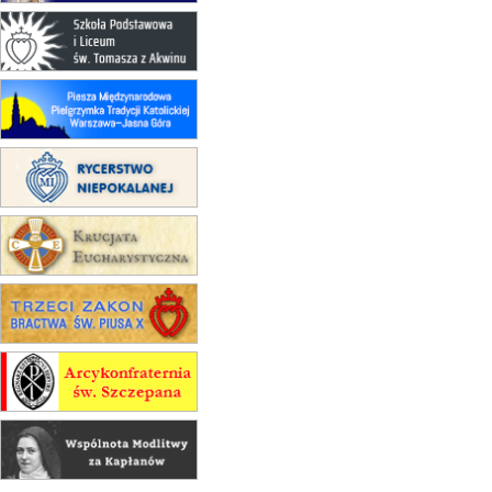
GIETRZWAŁD
Męska pielgrzymka rowerowa
22.08
OPOLE
Msza św.
22.08
OPOLE
II Pielgrzymka Tradycji Katolickiej
na Górę św. Anny
23–29.08
BESKIDY
obóz wędrowny dla chłopców
24–29.08
KRAKÓW
rekolekcje ignacjańskie dla kobiet
24–29.08
BAJERZE
rekolekcje ignacjańskie dla
mężczyzn
30.08
RAFAŁY
Msza św.
30.08
GNIEZNO
integracyjne spotkanie wiernych
07–11.09
KASZUBY
ZMIANA
Rekolekcje w drodze
12.09
OLSZTYN