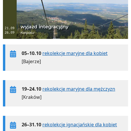
05–10.10
rekolekcje maryjne dla kobiet
[Bajerze]
19–24.10
rekolekcje maryjne dla mężczyzn
[Kraków]
26–31.10
rekolekcje ignacjańskie dla kobiet