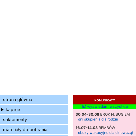
strona główna
KOMUNIKATY
wyświetlam wszystkie
kaplice
30.04–30.08
BROK N. BUGIEM
sakramenty
dni skupienia dla rodzin
16.07–14.08
REMBÓW
materiały do pobrania
obozy wakacyjne dla dziewcząt