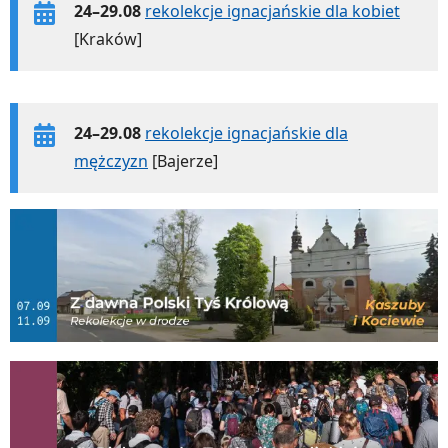
24–29.08
rekolekcje ignacjańskie dla kobiet
[Kraków]
24–29.08
rekolekcje ignacjańskie dla
mężczyzn
[Bajerze]