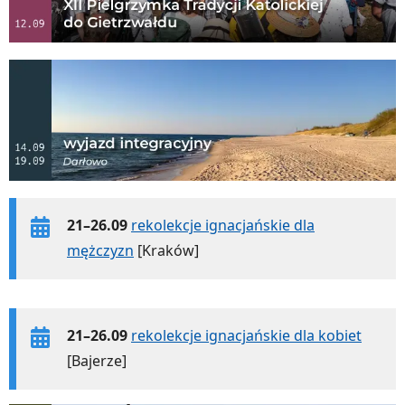
21–26.09
rekolekcje ignacjańskie dla
mężczyzn
[Kraków]
21–26.09
rekolekcje ignacjańskie dla kobiet
[Bajerze]