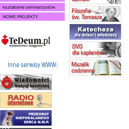
15.08
KOŁOBRZEG
kształcenie seminarzystów
Msza św.
NOWE PROJEKTY
16–22.08
BESKIDY
obóz wędrowny dla dziewcząt
16.08
KOŁOBRZEG
Msza św.
17–21.08
BAJERZE
rekolekcje franciszkańskie
20–22.08
GNIEZNO →
GIETRZWAŁD
Inne serwisy WWW:
Męska pielgrzymka rowerowa
22.08
OPOLE
Msza św.
23–29.08
BESKIDY
obóz wędrowny dla chłopców
24–29.08
KRAKÓW
rekolekcje ignacjańskie dla kobiet
24–29.08
BAJERZE
rekolekcje ignacjańskie dla
mężczyzn