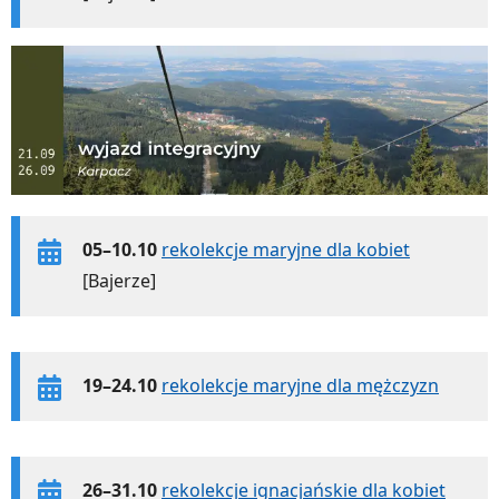
05–10.10
rekolekcje maryjne dla kobiet
[Bajerze]
19–24.10
rekolekcje maryjne dla mężczyzn
26–31.10
rekolekcje ignacjańskie dla kobiet