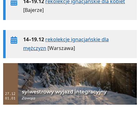
14–19.12
rekolekcje ignacjańskie dla kobiet
[Bajerze]
14–19.12
rekolekcje ignacjańskie dla
mężczyzn
[Warszawa]