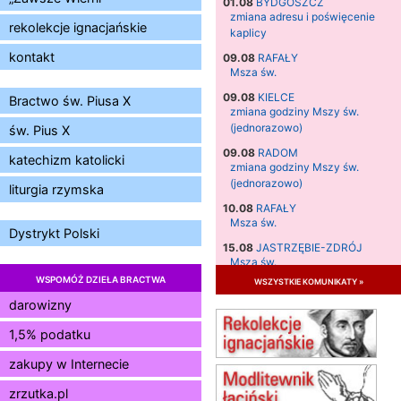
01.08
BYDGOSZCZ
zmiana adresu i poświęcenie
rekolekcje ignacjańskie
kaplicy
kontakt
09.08
RAFAŁY
Msza św.
09.08
KIELCE
Bractwo św. Piusa X
zmiana godziny Mszy św.
(jednorazowo)
św. Pius X
09.08
RADOM
katechizm katolicki
zmiana godziny Mszy św.
(jednorazowo)
liturgia rzymska
10.08
RAFAŁY
Msza św.
Dystrykt Polski
15.08
JASTRZĘBIE-ZDRÓJ
Msza św.
WSPOMÓŻ DZIEŁA BRACTWA
wszystkie komunikaty »
15.08
RADOM
Msza św.
darowizny
15.08
KIELCE
1,5% podatku
Msza św.
zakupy w Internecie
15.08
BUKOWIEC
zmiana godziny Mszy św.
zrzutka.pl
(jednorazowo)