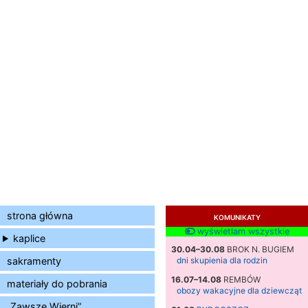
strona główna
KOMUNIKATY
wyświetlam wszystkie
kaplice
30.04–30.08
BROK N. BUGIEM
sakramenty
dni skupienia dla rodzin
16.07–14.08
REMBÓW
materiały do pobrania
obozy wakacyjne dla dziewcząt
„Zawsze Wierni”