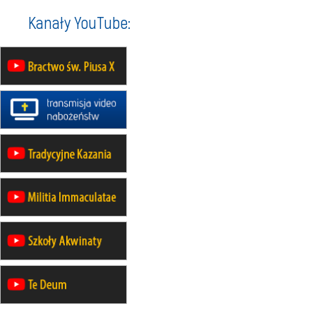
rekolekcje ignacjańskie dla kobiet
Kanały YouTube:
21–26.09
KARPACZ
wyjazd integracyjny
05–10.10
BAJERZE
ZMIANA
rekolekcje maryjne dla kobiet
19–24.10
KRAKÓW
rekolekcje maryjne dla mężczyzn
26–31.10
WARSZAWA
rekolekcje ignacjańskie dla kobiet
09–14.11
KRAKÓW
rekolekcje ignacjańskie dla kobiet
09–14.11
BAJERZE
rekolekcje ignacjańskie dla
mężczyzn
23–28.11
WARSZAWA
rekolekcje ignacjańskie dla kobiet
14–19.12
BAJERZE
rekolekcje ignacjańskie dla kobiet
14–19.12
WARSZAWA
rekolekcje ignacjańskie dla
mężczyzn