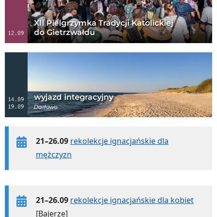
21–26.09
rekolekcje ignacjańskie dla
mężczyzn
21–26.09
rekolekcje ignacjańskie dla kobiet
[Bajerze]