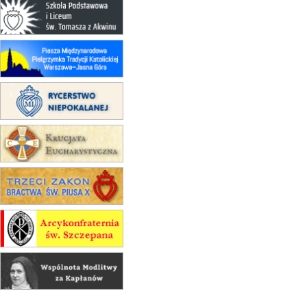
30.08
RAFAŁY
Msza św.
30.08
GNIEZNO
integracyjne spotkanie wiernych
07–11.09
KASZUBY
ZMIANA
Rekolekcje w drodze
12.09
OLSZTYN
XII Pielgrzymka Tradycji
Katolickiej do Gietrzwałdu
12.09
wyjazd z Poznania przez
Gniezno i Bydgoszcz na
pielgrzymkę do Gietrzwałdu
12.09
wyjazd z Warszawy na
pielgrzymkę do Gietrzwałdu
14–19.09
DARŁOWO
wyjazd integracyjny
21–26.09
KRAKÓW
rekolekcje ignacjańskie dla
mężczyzn
21–26.09
BAJERZE