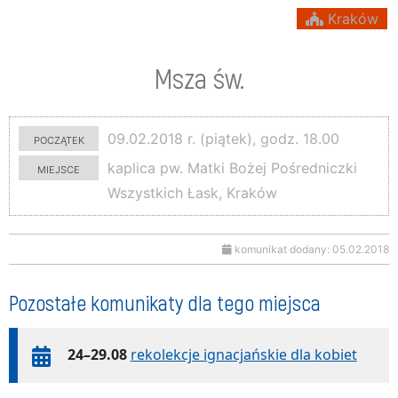
Kraków
Msza św.
początek
09.02.2018 r. (piątek), godz. 18.00
miejsce
kaplica pw. Matki Bożej Pośredniczki
Wszystkich Łask, Kraków
komunikat dodany: 05.02.2018
Pozostałe komunikaty dla tego miejsca
24–29.08
rekolekcje ignacjańskie dla kobiet