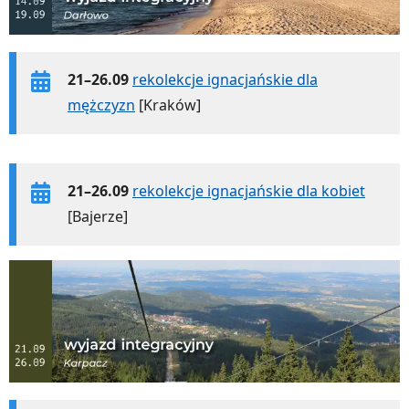
21–26.09
rekolekcje ignacjańskie dla
mężczyzn
[Kraków]
21–26.09
rekolekcje ignacjańskie dla kobiet
[Bajerze]