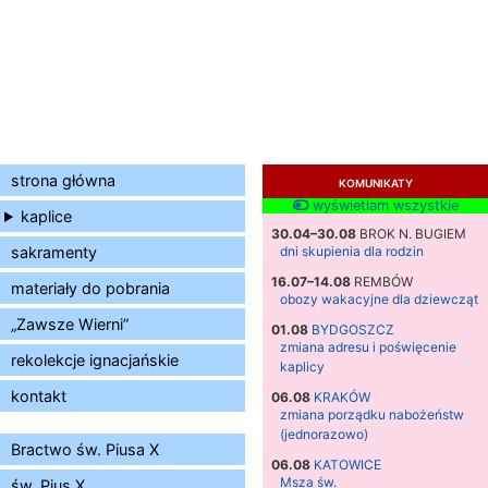
strona główna
KOMUNIKATY
wyświetlam wszystkie
kaplice
30.04–30.08
BROK N. BUGIEM
sakramenty
dni skupienia dla rodzin
16.07–14.08
REMBÓW
materiały do pobrania
obozy wakacyjne dla dziewcząt
„Zawsze Wierni”
01.08
BYDGOSZCZ
zmiana adresu i poświęcenie
rekolekcje ignacjańskie
kaplicy
kontakt
06.08
KRAKÓW
zmiana porządku nabożeństw
(jednorazowo)
Bractwo św. Piusa X
06.08
KATOWICE
Msza św.
św. Pius X