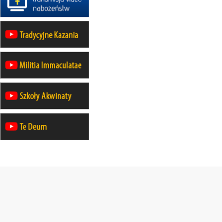
21–26.09
KARPACZ
wyjazd integracyjny
05–10.10
BAJERZE
ZMIANA
rekolekcje maryjne dla kobiet
19–24.10
KRAKÓW
rekolekcje maryjne dla mężczyzn
26–31.10
WARSZAWA
rekolekcje ignacjańskie dla kobiet
09–14.11
KRAKÓW
rekolekcje ignacjańskie dla kobiet
09–14.11
BAJERZE
rekolekcje ignacjańskie dla
mężczyzn
23–28.11
WARSZAWA
rekolekcje ignacjańskie dla kobiet
14–19.12
BAJERZE
rekolekcje ignacjańskie dla kobiet
14–19.12
WARSZAWA
rekolekcje ignacjańskie dla
mężczyzn