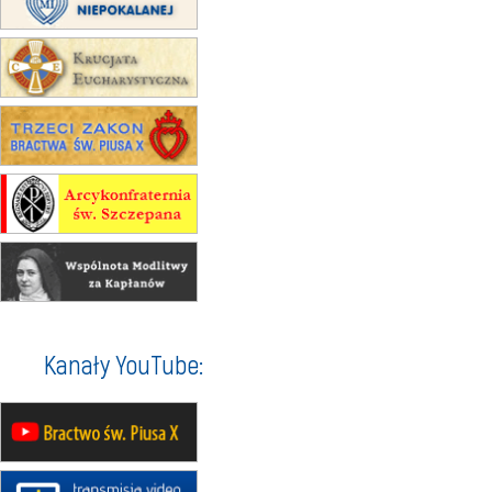
Msza św.
30.08
GNIEZNO
integracyjne spotkanie wiernych
07–11.09
KASZUBY
ZMIANA
Rekolekcje w drodze
12.09
OLSZTYN
XII Pielgrzymka Tradycji
Katolickiej do Gietrzwałdu
12.09
wyjazd z Poznania przez
Gniezno i Bydgoszcz na
pielgrzymkę do Gietrzwałdu
12.09
wyjazd z Warszawy na
pielgrzymkę do Gietrzwałdu
14–19.09
DARŁOWO
Kanały YouTube:
wyjazd integracyjny
21–26.09
KRAKÓW
rekolekcje ignacjańskie dla
mężczyzn
21–26.09
BAJERZE
rekolekcje ignacjańskie dla kobiet