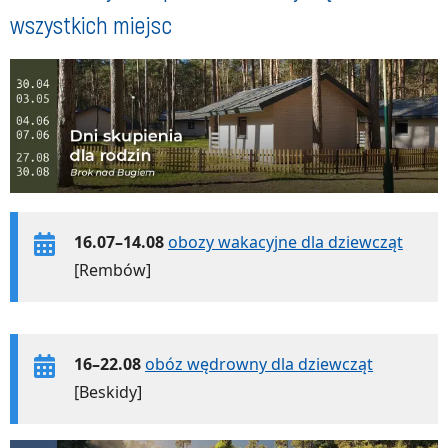
wszystkich miejsc
16.07–14.08
obozy wakacyjne dla dziewcząt
[Rembów]
16–22.08
obóz wędrowny dla dziewcząt
[Beskidy]