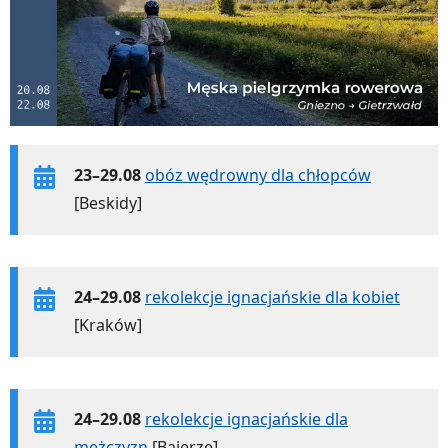
23–29.08
obóz wędrowny dla chłopców
[Beskidy]
24–29.08
rekolekcje ignacjańskie dla kobiet
[Kraków]
24–29.08
rekolekcje ignacjańskie dla
mężczyzn
[Bajerze]