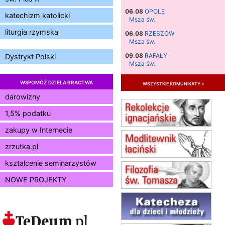
06.08
OPOLE
katechizm katolicki
Msza św.
liturgia rzymska
06.08
RZESZÓW
Msza św.
09.08
RAFAŁY
Dystrykt Polski
Msza św.
09.08
KIELCE
WSPOMÓŻ DZIEŁA BRACTWA
wszystkie komunikaty »
zmiana godziny Mszy św.
(jednorazowo)
darowizny
09.08
RADOM
1,5% podatku
zmiana godziny Mszy św.
(jednorazowo)
zakupy w Internecie
10.08
RAFAŁY
zrzutka.pl
Msza św.
15.08
JASTRZĘBIE-ZDRÓJ
kształcenie seminarzystów
Msza św.
NOWE PROJEKTY
15.08
RADOM
Msza św.
15.08
KIELCE
Msza św.