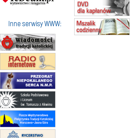
15.08
KOŁOBRZEG
Msza św.
16–22.08
BESKIDY
obóz wędrowny dla dziewcząt
Inne serwisy WWW:
16.08
KOŁOBRZEG
Msza św.
17–21.08
BAJERZE
rekolekcje franciszkańskie
20–22.08
GNIEZNO →
GIETRZWAŁD
Męska pielgrzymka rowerowa
22.08
OPOLE
Msza św.
23–29.08
BESKIDY
obóz wędrowny dla chłopców
24–29.08
KRAKÓW
rekolekcje ignacjańskie dla kobiet
24–29.08
BAJERZE
rekolekcje ignacjańskie dla
mężczyzn
30.08
RAFAŁY