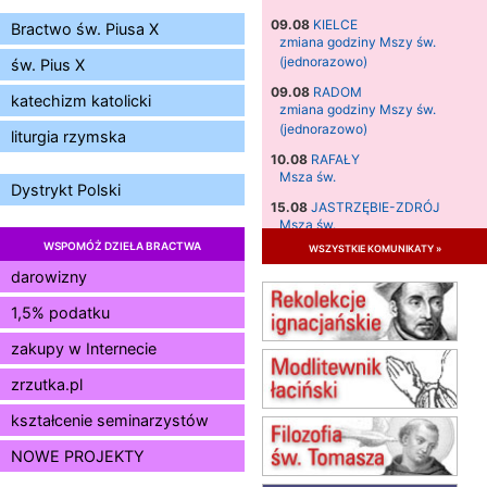
09.08
KIELCE
Bractwo św. Piusa X
zmiana godziny Mszy św.
(jednorazowo)
św. Pius X
09.08
RADOM
katechizm katolicki
zmiana godziny Mszy św.
(jednorazowo)
liturgia rzymska
10.08
RAFAŁY
Msza św.
Dystrykt Polski
15.08
JASTRZĘBIE-ZDRÓJ
Msza św.
WSPOMÓŻ DZIEŁA BRACTWA
wszystkie komunikaty »
15.08
RADOM
Msza św.
darowizny
15.08
KIELCE
1,5% podatku
Msza św.
zakupy w Internecie
15.08
BUKOWIEC
zmiana godziny Mszy św.
zrzutka.pl
(jednorazowo)
15.08
KOŁOBRZEG
kształcenie seminarzystów
Msza św.
NOWE PROJEKTY
16–22.08
BESKIDY
obóz wędrowny dla dziewcząt