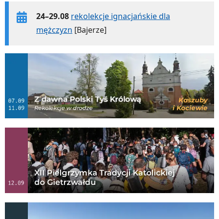
24–29.08
rekolekcje ignacjańskie dla
mężczyzn
[Bajerze]