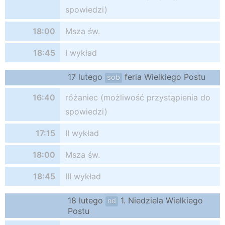
spowiedzi)
18:00
Msza św.
18:45
I wykład
17 lutego
feria Wielkiego Postu
sob
16:40
różaniec (możliwość przystąpienia do
spowiedzi)
17:15
II wykład
18:00
Msza św.
18:45
III wykład
18 lutego
1. Niedziela Wielkiego
nd
Postu