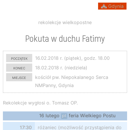
Gdynia
rekolekcje wielkopostne
Pokuta w duchu Fatimy
początek
16.02.2018 r. (piątek), godz. 18.00
koniec
18.02.2018 r. (niedziela)
miejsce
kościół pw. Niepokalanego Serca
NMPanny, Gdynia
Rekolekcje wygłosi o. Tomasz OP.
16 lutego
feria Wielkiego Postu
pt
17:30
różaniec (możliwość przystąpienia do