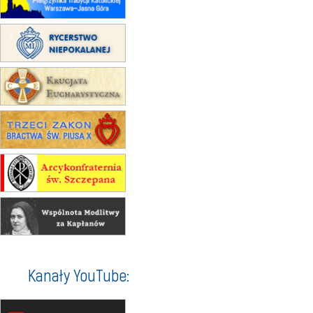
07–11.09
KASZUBY
ZMIANA
Rekolekcje w drodze
12.09
OLSZTYN
XII Pielgrzymka Tradycji
Katolickiej do Gietrzwałdu
12.09
wyjazd z Poznania przez
Gniezno i Bydgoszcz na
pielgrzymkę do Gietrzwałdu
12.09
wyjazd z Warszawy na
pielgrzymkę do Gietrzwałdu
14–19.09
DARŁOWO
wyjazd integracyjny
21–26.09
KRAKÓW
rekolekcje ignacjańskie dla
mężczyzn
21–26.09
BAJERZE
rekolekcje ignacjańskie dla kobiet
Kanały YouTube:
21–26.09
KARPACZ
wyjazd integracyjny
05–10.10
BAJERZE
ZMIANA