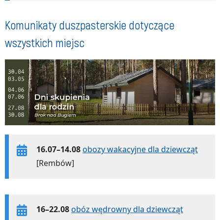
Komunikaty duszpasterskie dotyczące
wszystkich miejsc
16.07–14.08
obozy wakacyjne dla dziewcząt
[Rembów]
16–22.08
obóz wędrowny dla dziewcząt