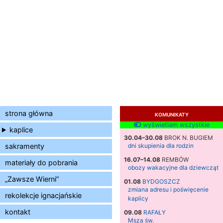
strona główna
KOMUNIKATY
wyświetlam wszystkie
kaplice
30.04–30.08
BROK N. BUGIEM
sakramenty
dni skupienia dla rodzin
16.07–14.08
REMBÓW
materiały do pobrania
obozy wakacyjne dla dziewcząt
„Zawsze Wierni”
01.08
BYDGOSZCZ
zmiana adresu i poświęcenie
rekolekcje ignacjańskie
kaplicy
kontakt
09.08
RAFAŁY
Msza św.