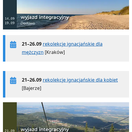
21–26.09
rekolekcje ignacjańskie dla
mężczyzn
[Kraków]
21–26.09
rekolekcje ignacjańskie dla kobiet
[Bajerze]