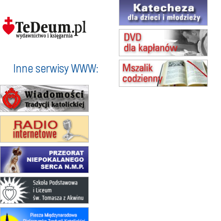
16.08
KOŁOBRZEG
Msza św.
17–21.08
BAJERZE
rekolekcje franciszkańskie
20–22.08
GNIEZNO →
GIETRZWAŁD
Inne serwisy WWW:
Męska pielgrzymka rowerowa
22.08
OPOLE
Msza św.
23–29.08
BESKIDY
obóz wędrowny dla chłopców
24–29.08
KRAKÓW
rekolekcje ignacjańskie dla kobiet
24–29.08
BAJERZE
rekolekcje ignacjańskie dla
mężczyzn
30.08
RAFAŁY
Msza św.
30.08
GNIEZNO
integracyjne spotkanie wiernych