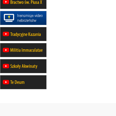
rekolekcje maryjne dla kobiet
19–24.10
KRAKÓW
rekolekcje maryjne dla mężczyzn
26–31.10
WARSZAWA
rekolekcje ignacjańskie dla kobiet
09–14.11
KRAKÓW
rekolekcje ignacjańskie dla kobiet
09–14.11
BAJERZE
rekolekcje ignacjańskie dla
mężczyzn
23–28.11
WARSZAWA
rekolekcje ignacjańskie dla kobiet
14–19.12
BAJERZE
rekolekcje ignacjańskie dla kobiet
14–19.12
WARSZAWA
rekolekcje ignacjańskie dla
mężczyzn
27.12.2026–01.01.2027
ZAWOJA
sylwestrowy wyjazd integracyjny