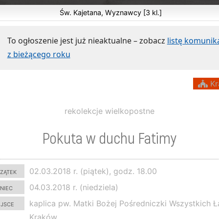
Św. Kajetana, Wyznawcy [3 kl.]
To ogłoszenie jest już nieaktualne – zobacz
listę komuni
z bieżącego roku
Kr
rekolekcje wielkopostne
Pokuta w duchu Fatimy
zątek
02.03.2018 r. (piątek), godz. 18.00
niec
04.03.2018 r. (niedziela)
ejsce
kaplica pw. Matki Bożej Pośredniczki Wszystkich Ł
Kraków