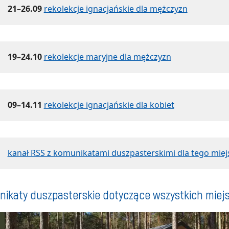
21–26.09
rekolekcje ignacjańskie dla mężczyzn
19–24.10
rekolekcje maryjne dla mężczyzn
09–14.11
rekolekcje ignacjańskie dla kobiet
kanał RSS z komunikatami duszpasterskimi dla tego miej
ikaty duszpasterskie dotyczące wszystkich miej