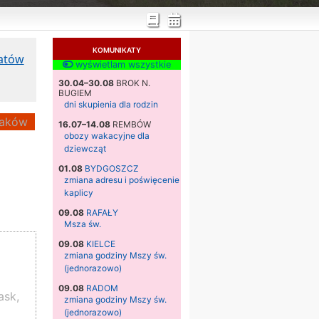
KOMUNIKATY
katów
wyświetlam wszystkie
30.04–30.08
BROK N.
BUGIEM
dni skupienia dla rodzin
aków
16.07–14.08
REMBÓW
obozy wakacyjne dla
dziewcząt
01.08
BYDGOSZCZ
zmiana adresu i poświęcenie
kaplicy
09.08
RAFAŁY
Msza św.
09.08
KIELCE
zmiana godziny Mszy św.
(jednorazowo)
09.08
RADOM
ask,
zmiana godziny Mszy św.
(jednorazowo)