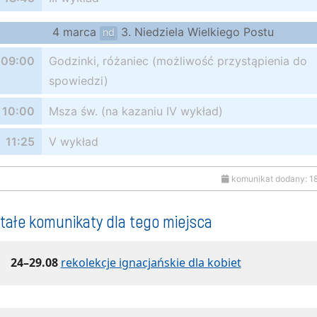
4 marca
3. Niedziela Wielkiego Postu
nd
09:00
Godzinki, różaniec (możliwość przystąpienia do
spowiedzi)
10:00
Msza św. (na kazaniu IV wykład)
11:25
V wykład
komunikat dodany: 1
tałe komunikaty dla tego miejsca
24–29.08
rekolekcje ignacjańskie dla kobiet