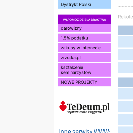
Dystrykt Polski
Rekole
WSPOMÓŻ DZIEŁA BRACTWA
darowizny
1,5% podatku
zakupy w Internecie
zrzutka.pl
kształcenie
seminarzystów
NOWE PROJEKTY
Inne serwisy WWW: