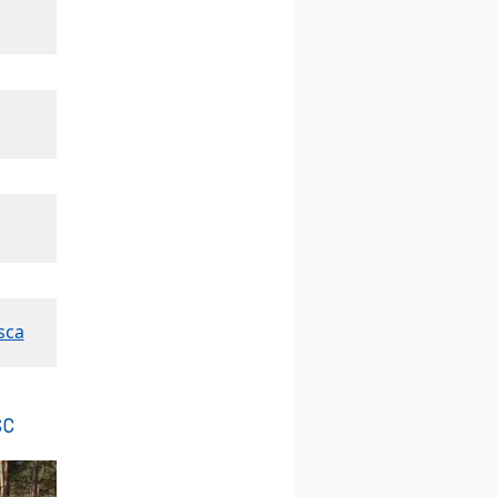
12.09
wyjazd z Poznania przez
Gniezno i Bydgoszcz na
pielgrzymkę do Gietrzwałdu
12.09
wyjazd z Warszawy na
pielgrzymkę do Gietrzwałdu
14–19.09
DARŁOWO
wyjazd integracyjny
21–26.09
KRAKÓW
rekolekcje ignacjańskie dla
mężczyzn
21–26.09
BAJERZE
rekolekcje ignacjańskie dla
kobiet
sca
21–26.09
KARPACZ
wyjazd integracyjny
05–10.10
BAJERZE
ZMIANA
sc
rekolekcje maryjne dla
kobiet
19–24.10
KRAKÓW
rekolekcje maryjne dla