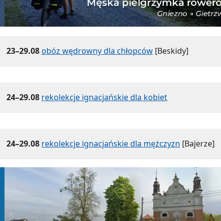
23–29.08
obóz wędrowny dla chłopców
[Beskidy]
24–29.08
rekolekcje ignacjańskie dla kobiet
24–29.08
rekolekcje ignacjańskie dla mężczyzn
[Bajerze]