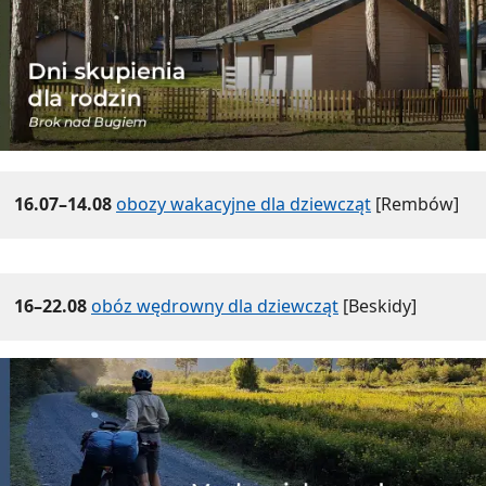
16.07–14.08
obozy wakacyjne dla dziewcząt
[Rembów]
16–22.08
obóz wędrowny dla dziewcząt
[Beskidy]