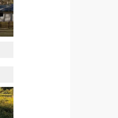
mężczyzn
26–31.10
WARSZAWA
rekolekcje ignacjańskie dla
kobiet
09–14.11
KRAKÓW
rekolekcje ignacjańskie dla
kobiet
09–14.11
BAJERZE
rekolekcje ignacjańskie dla
mężczyzn
23–28.11
WARSZAWA
rekolekcje ignacjańskie dla
kobiet
14–19.12
BAJERZE
rekolekcje ignacjańskie dla
kobiet
14–19.12
WARSZAWA
rekolekcje ignacjańskie dla
mężczyzn
27.12.2026–01.01.2027
ZAWOJA
sylwestrowy wyjazd