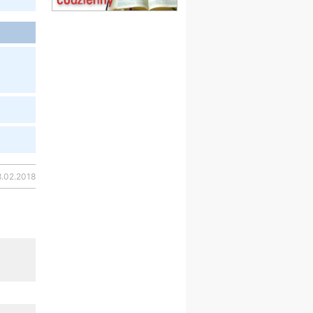
22.08
OPOLE
Msza św.
23–29.08
BESKIDY
obóz wędrowny dla
chłopców
24–29.08
KRAKÓW
rekolekcje ignacjańskie dla
kobiet
24–29.08
BAJERZE
rekolekcje ignacjańskie dla
mężczyzn
30.08
RAFAŁY
8.02.2018
Msza św.
30.08
GNIEZNO
integracyjne spotkanie
wiernych
07–11.09
KASZUBY
ZMIANA
Rekolekcje w drodze
12.09
OLSZTYN
XII Pielgrzymka Tradycji
Katolickiej do Gietrzwałdu