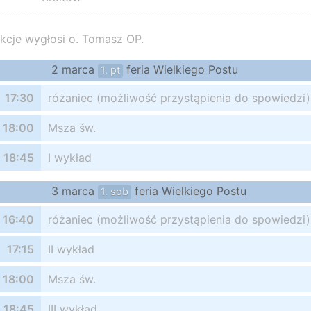
kcje wygłosi o. Tomasz OP.
2 marca
feria Wielkiego Postu
1. pt
17:30
różaniec (możliwość przystąpienia do spowiedzi)
18:00
Msza św.
18:45
I wykład
3 marca
feria Wielkiego Postu
1. sob
16:40
różaniec (możliwość przystąpienia do spowiedzi)
17:15
II wykład
18:00
Msza św.
18:45
III wykład