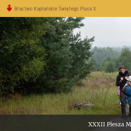
Bractwo Kapłańskie Świętego Piusa X
XXXII Piesza M