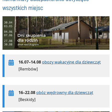
wszystkich miejsc
16.07–14.08
obozy wakacyjne dla dziewcząt
[Rembów]
16–22.08
obóz wędrowny dla dziewcząt
[Beskidy]