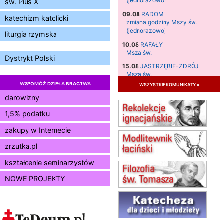
(jednorazowo)
św. Pius X
09.08
RADOM
katechizm katolicki
zmiana godziny Mszy św.
(jednorazowo)
liturgia rzymska
10.08
RAFAŁY
Msza św.
Dystrykt Polski
15.08
JASTRZĘBIE-ZDRÓJ
Msza św.
WSPOMÓŻ DZIEŁA BRACTWA
wszystkie komunikaty »
15.08
RADOM
Msza św.
darowizny
15.08
KIELCE
1,5% podatku
Msza św.
zakupy w Internecie
15.08
BUKOWIEC
zmiana godziny Mszy św.
zrzutka.pl
(jednorazowo)
15.08
KOŁOBRZEG
kształcenie seminarzystów
Msza św.
NOWE PROJEKTY
16–22.08
BESKIDY
obóz wędrowny dla dziewcząt
16.08
KOŁOBRZEG
Msza św.