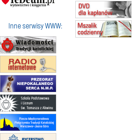
17–21.08
BAJERZE
rekolekcje franciszkańskie
20–22.08
GNIEZNO →
GIETRZWAŁD
Inne serwisy WWW:
Męska pielgrzymka rowerowa
22.08
OPOLE
Msza św.
23–29.08
BESKIDY
obóz wędrowny dla chłopców
24–29.08
KRAKÓW
rekolekcje ignacjańskie dla kobiet
24–29.08
BAJERZE
rekolekcje ignacjańskie dla
mężczyzn
30.08
RAFAŁY
Msza św.
30.08
GNIEZNO
integracyjne spotkanie wiernych
07–11.09
KASZUBY
ZMIANA
Rekolekcje w drodze
12.09
OLSZTYN