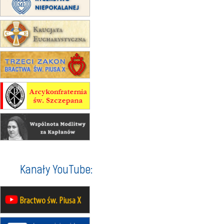
XII Pielgrzymka Tradycji
Katolickiej do Gietrzwałdu
12.09
wyjazd z Poznania przez
Gniezno i Bydgoszcz na
pielgrzymkę do Gietrzwałdu
12.09
wyjazd z Warszawy na
pielgrzymkę do Gietrzwałdu
14–19.09
DARŁOWO
wyjazd integracyjny
21–26.09
KRAKÓW
rekolekcje ignacjańskie dla
mężczyzn
21–26.09
BAJERZE
rekolekcje ignacjańskie dla kobiet
Kanały YouTube:
21–26.09
KARPACZ
wyjazd integracyjny
05–10.10
BAJERZE
ZMIANA
rekolekcje maryjne dla kobiet
19–24.10
KRAKÓW