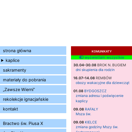
strona główna
KOMUNIKATY
wyświetlam wszystkie
kaplice
30.04–30.08
BROK N. BUGIEM
sakramenty
dni skupienia dla rodzin
16.07–14.08
REMBÓW
materiały do pobrania
obozy wakacyjne dla dziewcząt
„Zawsze Wierni”
01.08
BYDGOSZCZ
zmiana adresu i poświęcenie
rekolekcje ignacjańskie
kaplicy
kontakt
09.08
RAFAŁY
Msza św.
09.08
KIELCE
Bractwo św. Piusa X
zmiana godziny Mszy św.