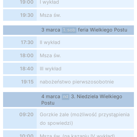
19:00
I wykład
19:30
Msza św.
3 marca
feria Wielkiego Postu
1. sob
17:30
II wykład
18:00
Msza św.
18:40
III wykład
19:15
nabożeństwo pierwszosobotnie
4 marca
3. Niedziela Wielkiego
nd
Postu
09:20
Gorzkie żale (możliwość przystąpienia
do spowiedzi)
10:00
Msza św. (na kazaniu IV wykład)