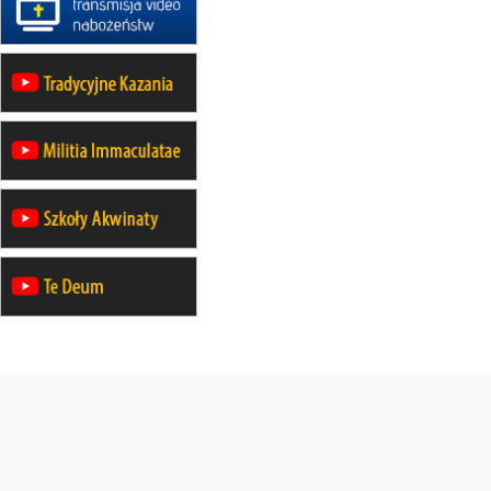
rekolekcje maryjne dla mężczyzn
26–31.10
WARSZAWA
rekolekcje ignacjańskie dla kobiet
09–14.11
KRAKÓW
rekolekcje ignacjańskie dla kobiet
09–14.11
BAJERZE
rekolekcje ignacjańskie dla
mężczyzn
23–28.11
WARSZAWA
rekolekcje ignacjańskie dla kobiet
14–19.12
BAJERZE
rekolekcje ignacjańskie dla kobiet
14–19.12
WARSZAWA
rekolekcje ignacjańskie dla
mężczyzn
27.12.2026–01.01.2027
ZAWOJA
sylwestrowy wyjazd integracyjny