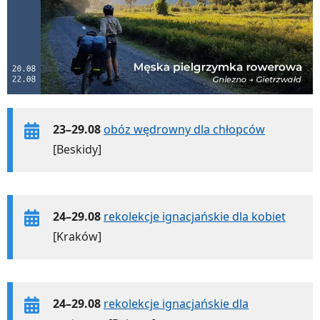
23–29.08
obóz wędrowny dla chłopców
[Beskidy]
24–29.08
rekolekcje ignacjańskie dla kobiet
[Kraków]
24–29.08
rekolekcje ignacjańskie dla