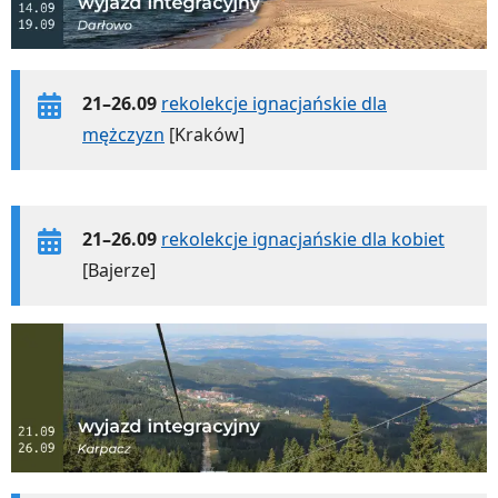
21–26.09
rekolekcje ignacjańskie dla
mężczyzn
[Kraków]
21–26.09
rekolekcje ignacjańskie dla kobiet
[Bajerze]