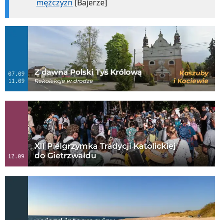
mężczyzn
[Bajerze]