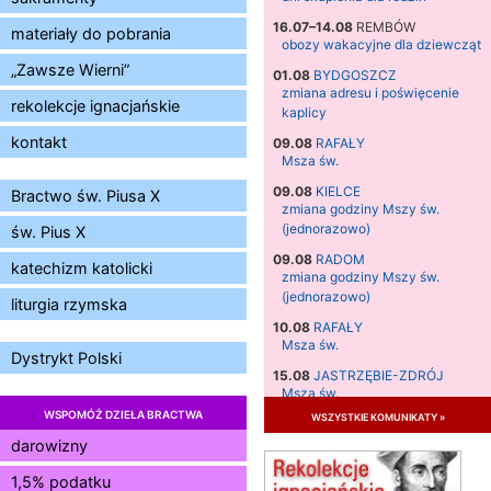
16.07–14.08
REMBÓW
materiały do pobrania
obozy wakacyjne dla dziewcząt
„Zawsze Wierni”
01.08
BYDGOSZCZ
zmiana adresu i poświęcenie
rekolekcje ignacjańskie
kaplicy
kontakt
09.08
RAFAŁY
Msza św.
09.08
KIELCE
Bractwo św. Piusa X
zmiana godziny Mszy św.
(jednorazowo)
św. Pius X
09.08
RADOM
katechizm katolicki
zmiana godziny Mszy św.
(jednorazowo)
liturgia rzymska
10.08
RAFAŁY
Msza św.
Dystrykt Polski
15.08
JASTRZĘBIE-ZDRÓJ
Msza św.
WSPOMÓŻ DZIEŁA BRACTWA
wszystkie komunikaty »
15.08
RADOM
Msza św.
darowizny
15.08
KIELCE
1,5% podatku
Msza św.