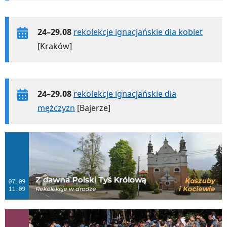
24–29.08
rekolekcje ignacjańskie dla kobiet
[Kraków]
24–29.08
rekolekcje ignacjańskie dla
mężczyzn
[Bajerze]