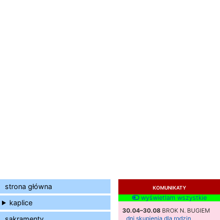
strona główna
KOMUNIKATY
wyświetlam wszystkie
kaplice
30.04–30.08
BROK N. BUGIEM
sakramenty
dni skupienia dla rodzin