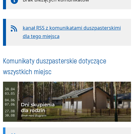
kanał RSS z komunikatami duszpasterskimi
dla tego miejsca
Komunikaty duszpasterskie dotyczące
wszystkich miejsc