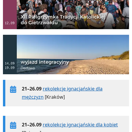
21–26.09
rekolekcje ignacjańskie dla
mężczyzn
[Kraków]
21–26.09
rekolekcje ignacjańskie dla kobiet