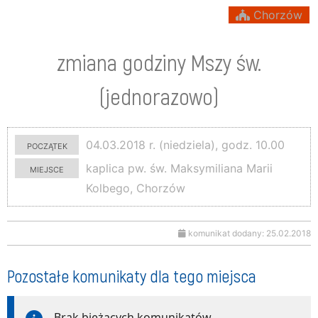
Chorzów
zmiana godziny Mszy św.
(jednorazowo)
początek
04.03.2018 r. (niedziela), godz. 10.00
miejsce
kaplica pw. św. Maksymiliana Marii
Kolbego, Chorzów
komunikat dodany: 25.02.2018
Pozostałe komunikaty dla tego miejsca
Brak bieżących komunikatów