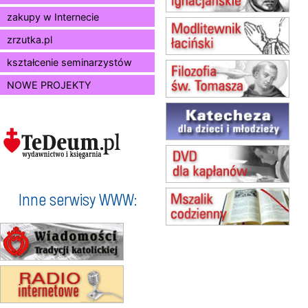
zakupy w Internecie
15.08
BUKOWIEC
zmiana godziny Mszy św.
zrzutka.pl
(jednorazowo)
15.08
SZCZECIN
kształcenie seminarzystów
zmiana godziny Mszy św.
NOWE PROJEKTY
(jednorazowo)
15.08
TCZEW
zmiana godziny Mszy św.
(jednorazowo)
15.08
NOWY SĄCZ
zmiana porządku nabożeństw
(jednorazowo)
15.08
KROSNO
Inne serwisy WWW:
Msza św.
15.08
KOŁOBRZEG
Msza św.
16–22.08
BESKIDY
obóz wędrowny dla dziewcząt
16.08
KOŁOBRZEG
Msza św.