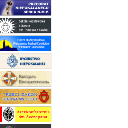
17–21.08
BAJERZE
rekolekcje franciszkańskie
20–22.08
GNIEZNO →
GIETRZWAŁD
Męska pielgrzymka rowerowa
22.08
OPOLE
Msza św.
22.08
OPOLE
II Pielgrzymka Tradycji Katolickiej
na Górę św. Anny
23–29.08
BESKIDY
obóz wędrowny dla chłopców
24–29.08
KRAKÓW
rekolekcje ignacjańskie dla kobiet
24–29.08
BAJERZE
rekolekcje ignacjańskie dla
mężczyzn
30.08
RAFAŁY
Msza św.
30.08
GNIEZNO
integracyjne spotkanie wiernych