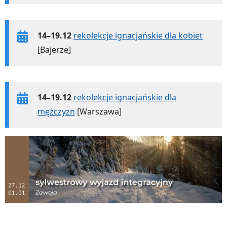
14–19.12
rekolekcje ignacjańskie dla kobiet
[Bajerze]
14–19.12
rekolekcje ignacjańskie dla
mężczyzn
[Warszawa]