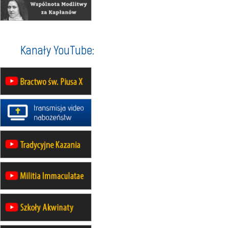
07–11.09
KASZUBY
ZMIANA
Rekolekcje w drodze
12.09
OLSZTYN
XII Pielgrzymka Tradycji
Katolickiej do Gietrzwałdu
Kanały YouTube:
12.09
wyjazd z Poznania przez
Gniezno i Bydgoszcz na
pielgrzymkę do Gietrzwałdu
12.09
wyjazd z Warszawy na
pielgrzymkę do Gietrzwałdu
14–19.09
DARŁOWO
wyjazd integracyjny
21–26.09
KRAKÓW
rekolekcje ignacjańskie dla
mężczyzn
21–26.09
BAJERZE
rekolekcje ignacjańskie dla kobiet
21–26.09
KARPACZ
wyjazd integracyjny
05–10.10
BAJERZE
ZMIANA