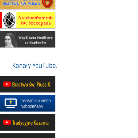
24–29.08
BAJERZE
rekolekcje ignacjańskie dla
mężczyzn
30.08
RAFAŁY
Msza św.
30.08
GNIEZNO
integracyjne spotkanie wiernych
07–11.09
KASZUBY
ZMIANA
Rekolekcje w drodze
12.09
OLSZTYN
Kanały YouTube:
XII Pielgrzymka Tradycji
Katolickiej do Gietrzwałdu
12.09
wyjazd z Poznania przez
Gniezno i Bydgoszcz na
pielgrzymkę do Gietrzwałdu
12.09
wyjazd z Warszawy na
pielgrzymkę do Gietrzwałdu
14–19.09
DARŁOWO
wyjazd integracyjny