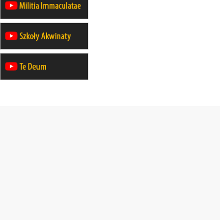
21–26.09
KRAKÓW
rekolekcje ignacjańskie dla
mężczyzn
21–26.09
BAJERZE
rekolekcje ignacjańskie dla kobiet
21–26.09
KARPACZ
wyjazd integracyjny
05–10.10
BAJERZE
ZMIANA
rekolekcje maryjne dla kobiet
19–24.10
KRAKÓW
rekolekcje maryjne dla mężczyzn
26–31.10
WARSZAWA
rekolekcje ignacjańskie dla kobiet
09–14.11
KRAKÓW
rekolekcje ignacjańskie dla kobiet
09–14.11
BAJERZE
rekolekcje ignacjańskie dla
mężczyzn
23–28.11
WARSZAWA
rekolekcje ignacjańskie dla kobiet
14–19.12
BAJERZE