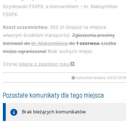
Szydłowski FSSPX, a kierownikiem – br. Maksymilian
FSSPX.
Koszt uczestnictwa:
350 zł (dojazd na miejsce
własnym środkiem transportu).
Zgłoszenia prosimy
kierować do
br. Maksymiliana
do
1 czerwca
. Liczba
miejsc ograniczona!
Brak wolnych miejsc.
Czytaj
relację z zeszłego roku
.
komunikat dodany: 09.03.2018
Pozostałe komunikaty dla tego miejsca
Brak bieżących komunikatów