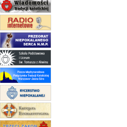
Msza św.
15.08
KOŁOBRZEG
Msza św.
16–22.08
BESKIDY
obóz wędrowny dla dziewcząt
16.08
KOŁOBRZEG
Msza św.
17–21.08
BAJERZE
rekolekcje franciszkańskie
20–22.08
GNIEZNO →
GIETRZWAŁD
Męska pielgrzymka rowerowa
22.08
OPOLE
Msza św.
22.08
OPOLE
II Pielgrzymka Tradycji Katolickiej
na Górę św. Anny
23–29.08
BESKIDY
obóz wędrowny dla chłopców
24–29.08
KRAKÓW
rekolekcje ignacjańskie dla kobiet