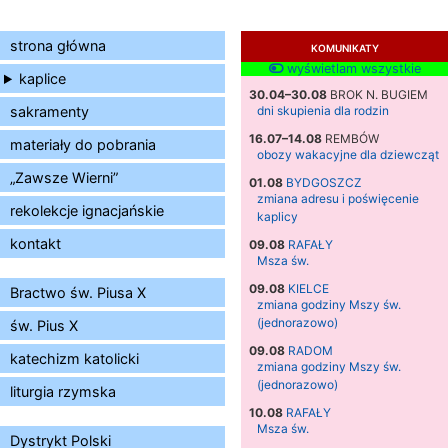
strona główna
KOMUNIKATY
wyświetlam wszystkie
kaplice
30.04–30.08
BROK N. BUGIEM
sakramenty
dni skupienia dla rodzin
16.07–14.08
REMBÓW
materiały do pobrania
obozy wakacyjne dla dziewcząt
„Zawsze Wierni”
01.08
BYDGOSZCZ
zmiana adresu i poświęcenie
rekolekcje ignacjańskie
kaplicy
kontakt
09.08
RAFAŁY
Msza św.
09.08
KIELCE
Bractwo św. Piusa X
zmiana godziny Mszy św.
(jednorazowo)
św. Pius X
09.08
RADOM
katechizm katolicki
zmiana godziny Mszy św.
(jednorazowo)
liturgia rzymska
10.08
RAFAŁY
Msza św.
Dystrykt Polski