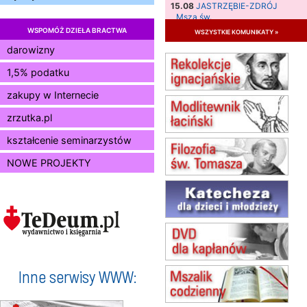
15.08
JASTRZĘBIE-ZDRÓJ
Msza św.
WSPOMÓŻ DZIEŁA BRACTWA
wszystkie komunikaty »
15.08
RADOM
Msza św.
darowizny
15.08
KIELCE
1,5% podatku
Msza św.
zakupy w Internecie
15.08
BUKOWIEC
zmiana godziny Mszy św.
zrzutka.pl
(jednorazowo)
15.08
SZCZECIN
kształcenie seminarzystów
zmiana godziny Mszy św.
NOWE PROJEKTY
(jednorazowo)
15.08
TCZEW
zmiana godziny Mszy św.
(jednorazowo)
15.08
NOWY SĄCZ
zmiana porządku nabożeństw
(jednorazowo)
15.08
KROSNO
Inne serwisy WWW:
Msza św.
15.08
CZĘSTOCHOWA