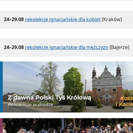
24–29.08
rekolekcje ignacjańskie dla kobiet
[Kraków]
24–29.08
rekolekcje ignacjańskie dla mężczyzn
[Bajerze]