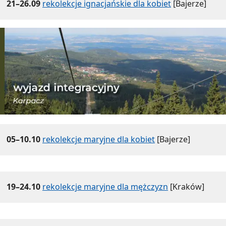
21–26.09
rekolekcje ignacjańskie dla kobiet
[Bajerze]
05–10.10
rekolekcje maryjne dla kobiet
[Bajerze]
19–24.10
rekolekcje maryjne dla mężczyzn
[Kraków]