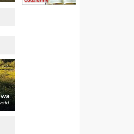
20–22.08
GNIEZNO →
GIETRZWAŁD
Męska pielgrzymka
rowerowa
22.08
OPOLE
Msza św.
23–29.08
BESKIDY
obóz wędrowny dla
chłopców
24–29.08
KRAKÓW
rekolekcje ignacjańskie dla
kobiet
24–29.08
BAJERZE
rekolekcje ignacjańskie dla
mężczyzn
30.08
RAFAŁY
Msza św.
30.08
GNIEZNO
integracyjne spotkanie
wiernych
07–11.09
KASZUBY
ZMIANA
Rekolekcje w drodze