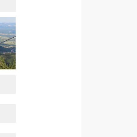
27.12.2026–01.01.2027
ZAWOJA
sylwestrowy wyjazd
integracyjny