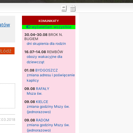
KOMUNIKATY
katów
wyświetlam wszystkie
30.04–30.08
BROK N.
BUGIEM
dni skupienia dla rodzin
Łódź
16.07–14.08
REMBÓW
obozy wakacyjne dla
dziewcząt
01.08
BYDGOSZCZ
zmiana adresu i poświęcenie
kaplicy
09.08
RAFAŁY
Msza św.
09.08
KIELCE
zmiana godziny Mszy św.
(jednorazowo)
7.03.2018
09.08
RADOM
zmiana godziny Mszy św.
(jednorazowo)