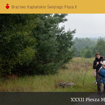
Bractwo Kapłańskie Świętego Piusa X
XXXII Piesza M