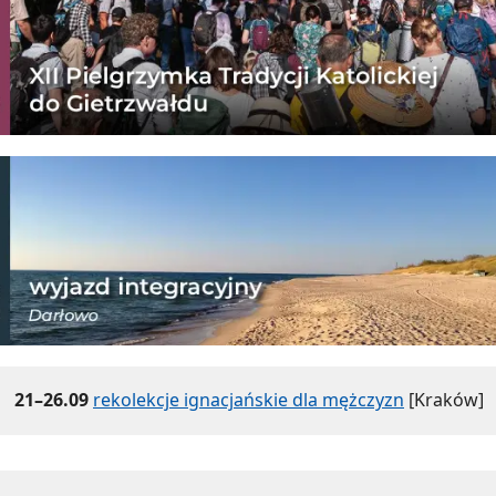
21–26.09
rekolekcje ignacjańskie dla mężczyzn
[Kraków]