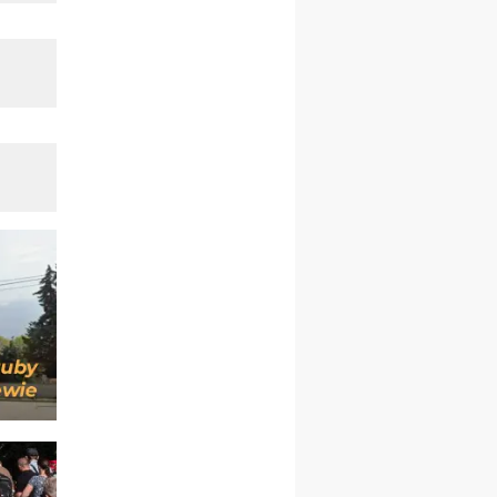
12.09
OLSZTYN
XII Pielgrzymka Tradycji
Katolickiej do Gietrzwałdu
12.09
wyjazd z Poznania przez
Gniezno i Bydgoszcz na
pielgrzymkę do Gietrzwałdu
12.09
wyjazd z Warszawy na
pielgrzymkę do Gietrzwałdu
14–19.09
DARŁOWO
wyjazd integracyjny
21–26.09
KRAKÓW
rekolekcje ignacjańskie dla
mężczyzn
21–26.09
BAJERZE
rekolekcje ignacjańskie dla
kobiet
21–26.09
KARPACZ
wyjazd integracyjny
05–10.10
BAJERZE
ZMIANA
rekolekcje maryjne dla