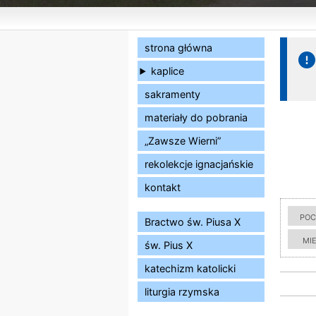
strona główna
kaplice
sakramenty
materiały do pobrania
„Zawsze Wierni”
rekolekcje ignacjańskie
kontakt
poc
Bractwo św. Piusa X
mi
św. Pius X
katechizm katolicki
liturgia rzymska