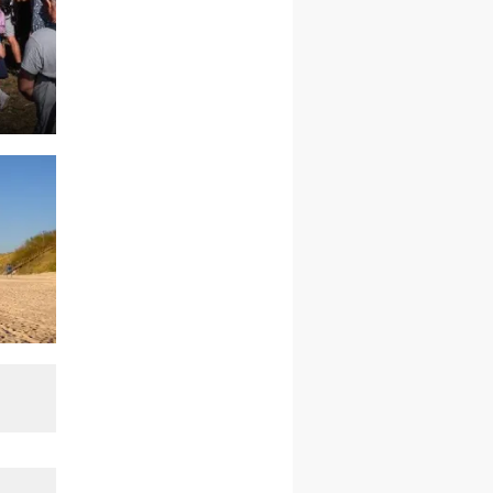
kobiet
19–24.10
KRAKÓW
rekolekcje maryjne dla
mężczyzn
26–31.10
WARSZAWA
rekolekcje ignacjańskie dla
kobiet
09–14.11
KRAKÓW
rekolekcje ignacjańskie dla
kobiet
09–14.11
BAJERZE
rekolekcje ignacjańskie dla
mężczyzn
23–28.11
WARSZAWA
rekolekcje ignacjańskie dla
kobiet
14–19.12
BAJERZE
rekolekcje ignacjańskie dla
kobiet
14–19.12
WARSZAWA
rekolekcje ignacjańskie dla
mężczyzn