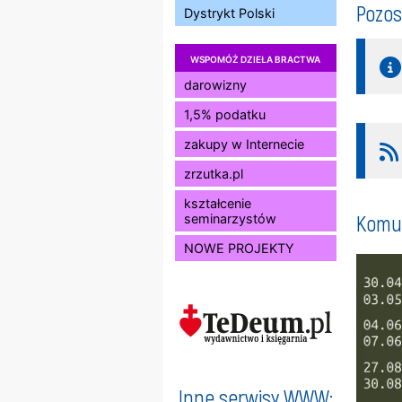
Pozos
Dystrykt Polski
WSPOMÓŻ DZIEŁA BRACTWA
darowizny
1,5% podatku
zakupy w Internecie
zrzutka.pl
kształcenie
Komun
seminarzystów
NOWE PROJEKTY
Inne serwisy WWW: