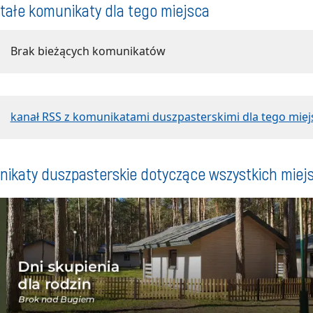
tałe komunikaty dla tego miejsca
Brak bieżących komunikatów
kanał RSS z komunikatami duszpasterskimi dla tego miej
ikaty duszpasterskie dotyczące wszystkich miej