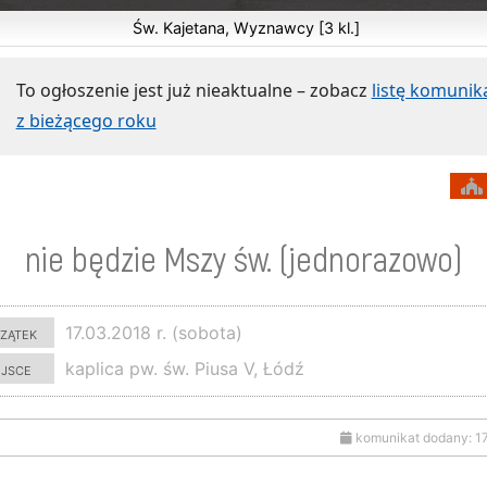
Św. Kajetana, Wyznawcy [3 kl.]
To ogłoszenie jest już nieaktualne – zobacz
listę komuni
z bieżącego roku
nie będzie Mszy św. (jednorazowo)
zątek
17.03.2018 r. (sobota)
ejsce
kaplica pw. św. Piusa V, Łódź
komunikat dodany: 1