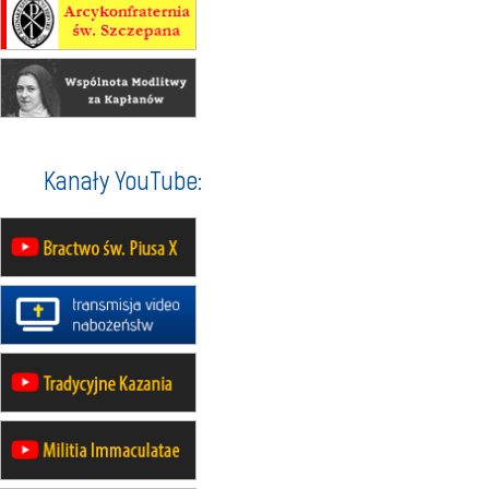
30.08
RAFAŁY
Msza św.
30.08
GNIEZNO
integracyjne spotkanie wiernych
07–11.09
KASZUBY
ZMIANA
Rekolekcje w drodze
12.09
OLSZTYN
Kanały YouTube:
XII Pielgrzymka Tradycji
Katolickiej do Gietrzwałdu
12.09
wyjazd z Poznania przez
Gniezno i Bydgoszcz na
pielgrzymkę do Gietrzwałdu
12.09
wyjazd z Warszawy na
pielgrzymkę do Gietrzwałdu
14–19.09
DARŁOWO
wyjazd integracyjny
21–26.09
KRAKÓW
rekolekcje ignacjańskie dla
mężczyzn