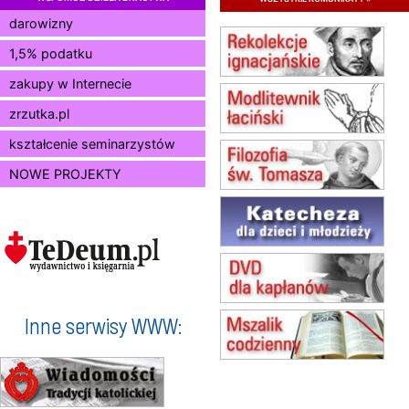
15.08
RADOM
Msza św.
darowizny
15.08
KIELCE
1,5% podatku
Msza św.
zakupy w Internecie
15.08
BUKOWIEC
zmiana godziny Mszy św.
zrzutka.pl
(jednorazowo)
15.08
SZCZECIN
kształcenie seminarzystów
zmiana godziny Mszy św.
NOWE PROJEKTY
(jednorazowo)
15.08
TCZEW
zmiana godziny Mszy św.
(jednorazowo)
15.08
NOWY SĄCZ
zmiana porządku nabożeństw
(jednorazowo)
15.08
KROSNO
Inne serwisy WWW:
Msza św.
15.08
CZĘSTOCHOWA
Msza św.
15.08
KOŁOBRZEG
Msza św.