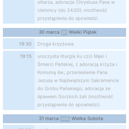
ołtarza, adoracja Chrystusa Pana w
ciemnicy (do 24.00); możliwość
przystąpienia do spowiedzi
30 marca
Wielki Piątek
pt
18:30
Droga krzyżowa
19:15
uroczysta liturgia ku czci Męki i
Śmierci Pańskiej, z adoracją krzyża i
Komunią św.; przeniesienie Pana
Jezusa w Najświętszym Sakramencie
do Grobu Pańskiego; adoracja ze
śpiewem Gorzkich żali (możliwość
przystąpienia do spowiedzi)
31 marca
Wielka Sobota
sob