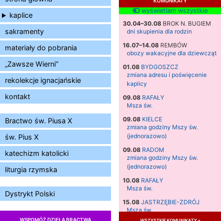
wyświetlam wszystkie
kaplice
30.04–30.08
BROK N. BUGIEM
sakramenty
dni skupienia dla rodzin
16.07–14.08
REMBÓW
materiały do pobrania
obozy wakacyjne dla dziewcząt
„Zawsze Wierni”
01.08
BYDGOSZCZ
zmiana adresu i poświęcenie
rekolekcje ignacjańskie
kaplicy
kontakt
09.08
RAFAŁY
Msza św.
09.08
KIELCE
Bractwo św. Piusa X
zmiana godziny Mszy św.
(jednorazowo)
św. Pius X
09.08
RADOM
katechizm katolicki
zmiana godziny Mszy św.
(jednorazowo)
liturgia rzymska
10.08
RAFAŁY
Msza św.
Dystrykt Polski
15.08
JASTRZĘBIE-ZDRÓJ
Msza św.
WSPOMÓŻ DZIEŁA BRACTWA
wszystkie komunikaty »