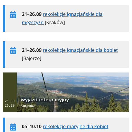
21–26.09
rekolekcje ignacjańskie dla
mężczyzn
[Kraków]
21–26.09
rekolekcje ignacjańskie dla kobiet
[Bajerze]
05–10.10
rekolekcje maryjne dla kobiet