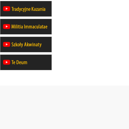
wyjazd integracyjny
21–26.09
KRAKÓW
rekolekcje ignacjańskie dla
mężczyzn
21–26.09
BAJERZE
rekolekcje ignacjańskie dla kobiet
21–26.09
KARPACZ
wyjazd integracyjny
05–10.10
BAJERZE
ZMIANA
rekolekcje maryjne dla kobiet
19–24.10
KRAKÓW
rekolekcje maryjne dla mężczyzn
26–31.10
WARSZAWA
rekolekcje ignacjańskie dla kobiet
09–14.11
KRAKÓW
rekolekcje ignacjańskie dla kobiet
09–14.11
BAJERZE
rekolekcje ignacjańskie dla
mężczyzn
23–28.11
WARSZAWA
rekolekcje ignacjańskie dla kobiet