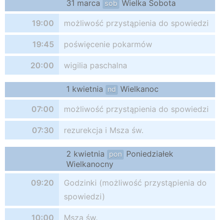
31 marca
Wielka Sobota
sob
19:00
możliwość przystąpienia do spowiedzi
19:45
poświęcenie pokarmów
20:00
wigilia paschalna
1 kwietnia
Wielkanoc
nd
07:00
możliwość przystąpienia do spowiedzi
07:30
rezurekcja i Msza św.
2 kwietnia
Poniedziałek
pon
Wielkanocny
09:20
Godzinki (możliwość przystąpienia do
spowiedzi)
10:00
Msza św.