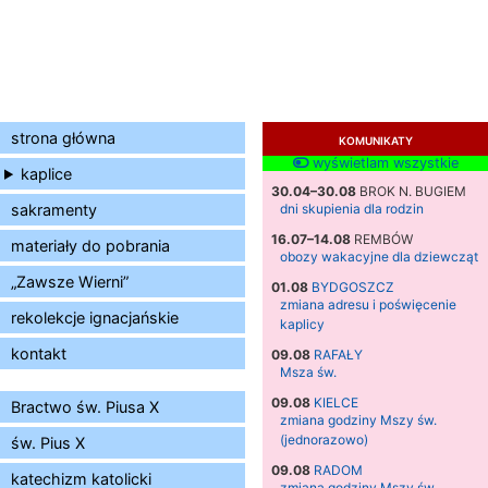
strona główna
KOMUNIKATY
wyświetlam wszystkie
kaplice
30.04–30.08
BROK N. BUGIEM
sakramenty
dni skupienia dla rodzin
16.07–14.08
REMBÓW
materiały do pobrania
obozy wakacyjne dla dziewcząt
„Zawsze Wierni”
01.08
BYDGOSZCZ
zmiana adresu i poświęcenie
rekolekcje ignacjańskie
kaplicy
kontakt
09.08
RAFAŁY
Msza św.
09.08
KIELCE
Bractwo św. Piusa X
zmiana godziny Mszy św.
(jednorazowo)
św. Pius X
09.08
RADOM
katechizm katolicki
zmiana godziny Mszy św.