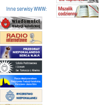
15.08
KROSNO
Inne serwisy WWW:
Msza św.
15.08
KOŁOBRZEG
Msza św.
16–22.08
BESKIDY
obóz wędrowny dla dziewcząt
16.08
KOŁOBRZEG
Msza św.
17–21.08
BAJERZE
rekolekcje franciszkańskie
20–22.08
GNIEZNO →
GIETRZWAŁD
Męska pielgrzymka rowerowa
22.08
OPOLE
Msza św.
22.08
OPOLE
II Pielgrzymka Tradycji Katolickiej
na Górę św. Anny
23–29.08
BESKIDY
obóz wędrowny dla chłopców