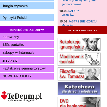
(jednorazowo)
liturgia rzymska
10.08
RAFAŁY
Msza św.
Dystrykt Polski
15.08
JASTRZĘBIE-ZDRÓJ
Msza św.
WSPOMÓŻ DZIEŁA BRACTWA
wszystkie komunikaty »
15.08
RADOM
Msza św.
darowizny
15.08
KIELCE
1,5% podatku
Msza św.
zakupy w Internecie
15.08
BUKOWIEC
zmiana godziny Mszy św.
zrzutka.pl
(jednorazowo)
15.08
SZCZECIN
kształcenie seminarzystów
zmiana godziny Mszy św.
NOWE PROJEKTY
(jednorazowo)
15.08
TCZEW
zmiana godziny Mszy św.
(jednorazowo)
15.08
NOWY SĄCZ
zmiana porządku nabożeństw
(jednorazowo)