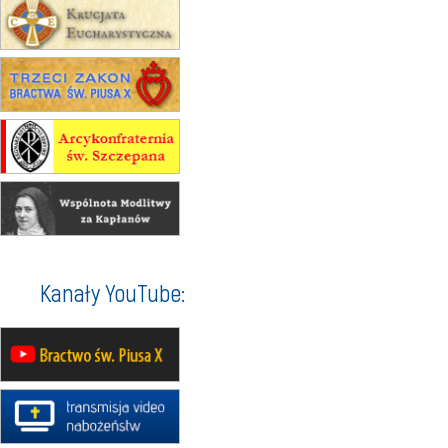
24–29.08
KRAKÓW
rekolekcje ignacjańskie dla kobiet
24–29.08
BAJERZE
rekolekcje ignacjańskie dla
mężczyzn
30.08
RAFAŁY
Msza św.
30.08
GNIEZNO
integracyjne spotkanie wiernych
07–11.09
KASZUBY
ZMIANA
Rekolekcje w drodze
12.09
OLSZTYN
XII Pielgrzymka Tradycji
Katolickiej do Gietrzwałdu
Kanały YouTube:
12.09
wyjazd z Poznania przez
Gniezno i Bydgoszcz na
pielgrzymkę do Gietrzwałdu
12.09
wyjazd z Warszawy na
pielgrzymkę do Gietrzwałdu
14–19.09
DARŁOWO