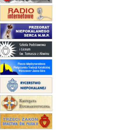
15.08
CZĘSTOCHOWA
Msza św.
15.08
KRAKÓW
zmiana porządku nabożeństw
(jednorazowo)
15.08
SUWAŁKI
Msza św.
15.08
KOŁOBRZEG
Msza św.
15.08
RZESZÓW
zmiana adresu i poświęcenie
kaplicy
15.08
RZESZÓW
zmiana porządku nabożeństw (na
stałe)
16–22.08
BESKIDY
obóz wędrowny dla dziewcząt
16.08
KOŁOBRZEG
Msza św.
16.08
KATOWICE
integracyjne spotkanie wiernych