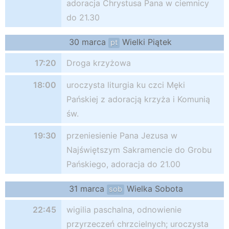
adoracja Chrystusa Pana w ciemnicy
do 21.30
30 marca
Wielki Piątek
pt
17:20
Droga krzyżowa
18:00
uroczysta liturgia ku czci Męki
Pańskiej z adoracją krzyża i Komunią
św.
19:30
przeniesienie Pana Jezusa w
Najświętszym Sakramencie do Grobu
Pańskiego, adoracja do 21.00
31 marca
Wielka Sobota
sob
22:45
wigilia paschalna, odnowienie
przyrzeczeń chrzcielnych; uroczysta