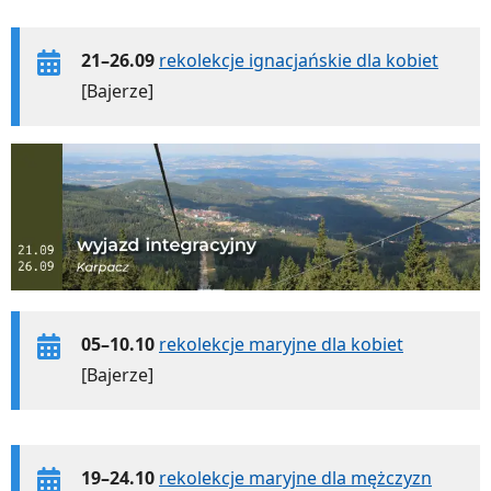
21–26.09
rekolekcje ignacjańskie dla kobiet
[Bajerze]
05–10.10
rekolekcje maryjne dla kobiet
[Bajerze]
19–24.10
rekolekcje maryjne dla mężczyzn