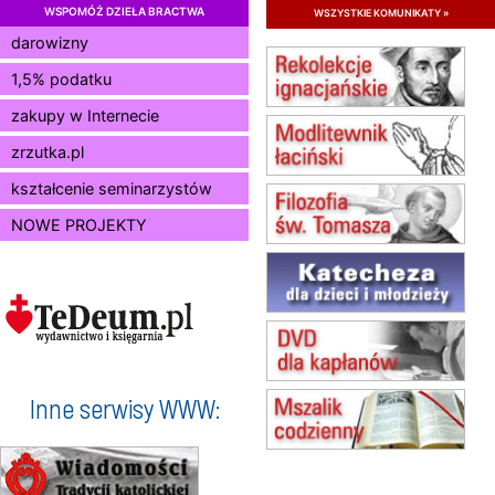
WSPOMÓŻ DZIEŁA BRACTWA
wszystkie komunikaty »
15.08
JASTRZĘBIE-ZDRÓJ
darowizny
Msza św.
1,5% podatku
15.08
RADOM
Msza św.
zakupy w Internecie
15.08
KIELCE
Msza św.
zrzutka.pl
15.08
BUKOWIEC
kształcenie seminarzystów
zmiana godziny Mszy św.
(jednorazowo)
NOWE PROJEKTY
15.08
SZCZECIN
zmiana godziny Mszy św.
(jednorazowo)
15.08
TCZEW
zmiana godziny Mszy św.
(jednorazowo)
15.08
NOWY SĄCZ
zmiana porządku nabożeństw
Inne serwisy WWW:
(jednorazowo)
15.08
KROSNO
Msza św.