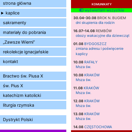
strona główna
KOMUNIKATY
wyświetlam wszystkie
kaplice
30.04–30.08
BROK N. BUGIEM
sakramenty
dni skupienia dla rodzin
16.07–14.08
REMBÓW
materiały do pobrania
obozy wakacyjne dla dziewcząt
„Zawsze Wierni”
01.08
BYDGOSZCZ
zmiana adresu i poświęcenie
rekolekcje ignacjańskie
kaplicy
kontakt
10.08
RAFAŁY
Msza św.
10.08
KRAKÓW
Bractwo św. Piusa X
Msza św.
św. Pius X
11.08
KRAKÓW
Msza św.
katechizm katolicki
12.08
KRAKÓW
liturgia rzymska
Msza św.
13.08
KRAKÓW
Msza św.
Dystrykt Polski
14.08
CZĘSTOCHOWA
Msza św.