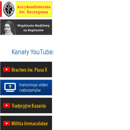
17–21.08
BAJERZE
rekolekcje franciszkańskie
20–22.08
GNIEZNO →
GIETRZWAŁD
Męska pielgrzymka rowerowa
22.08
OPOLE
Msza św.
22.08
OPOLE
II Pielgrzymka Tradycji Katolickiej
Kanały YouTube:
na Górę św. Anny
23–29.08
BESKIDY
obóz wędrowny dla chłopców
24–29.08
KRAKÓW
rekolekcje ignacjańskie dla kobiet
24–29.08
BAJERZE
rekolekcje ignacjańskie dla
mężczyzn
30.08
RAFAŁY
Msza św.
30.08
GNIEZNO
integracyjne spotkanie wiernych