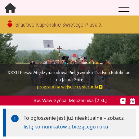
Bractwo Kapłańskie Świętego Piusa X
XXXII Piesza Międzynarodowa Pielgrzymka Tradycji Katolickiej
na Jasną Górę
program na wejście 14 sierpnia
Św. Wawrzyńca, Męczennika [2 kl.]
To ogłoszenie jest już nieaktualne – zobacz
listę komunikatów z bieżącego roku