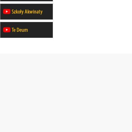
30.08
SŁUPSK
zmiana porządku nabożeństw (na
stałe)
06.09
TCZEW
zmiana porządku nabożeństw (na
stałe)
06.09
OLSZTYN
zmiana porządku nabożeństw (na
stałe)
07–11.09
KASZUBY
ZMIANA
Rekolekcje w drodze
12.09
OLSZTYN
XII Pielgrzymka Tradycji
Katolickiej do Gietrzwałdu
12.09
wyjazd z Poznania przez
Gniezno i Bydgoszcz na
pielgrzymkę do Gietrzwałdu
12.09
wyjazd z Warszawy na
pielgrzymkę do Gietrzwałdu
14–19.09
DARŁOWO