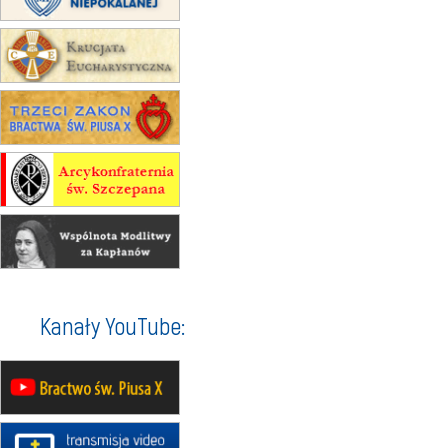
Gniezno i Bydgoszcz na
pielgrzymkę do Gietrzwałdu
12.09
wyjazd z Warszawy na
pielgrzymkę do Gietrzwałdu
14–19.09
DARŁOWO
wyjazd integracyjny
21–26.09
KRAKÓW
rekolekcje ignacjańskie dla
mężczyzn
21–26.09
BAJERZE
rekolekcje ignacjańskie dla kobiet
21–26.09
KARPACZ
wyjazd integracyjny
05–10.10
BAJERZE
ZMIANA
Kanały YouTube:
rekolekcje maryjne dla kobiet
19–24.10
KRAKÓW
rekolekcje maryjne dla mężczyzn
26–31.10
WARSZAWA
rekolekcje ignacjańskie dla kobiet