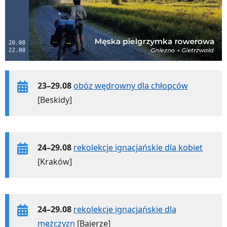
23–29.08
obóz wędrowny dla chłopców
[Beskidy]
24–29.08
rekolekcje ignacjańskie dla kobiet
[Kraków]
24–29.08
rekolekcje ignacjańskie dla
mężczyzn
[Bajerze]