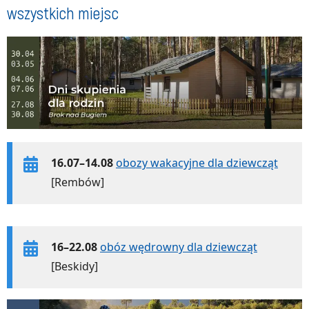
wszystkich miejsc
16.07–14.08
obozy wakacyjne dla dziewcząt
[Rembów]
16–22.08
obóz wędrowny dla dziewcząt
[Beskidy]