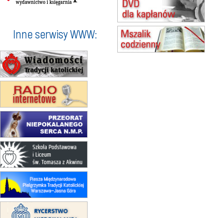
Męska pielgrzymka rowerowa
22.08
OPOLE
Msza św.
Inne serwisy WWW:
23–29.08
BESKIDY
obóz wędrowny dla chłopców
24–29.08
KRAKÓW
rekolekcje ignacjańskie dla kobiet
24–29.08
BAJERZE
rekolekcje ignacjańskie dla
mężczyzn
30.08
RAFAŁY
Msza św.
30.08
GNIEZNO
integracyjne spotkanie wiernych
07–11.09
KASZUBY
ZMIANA
Rekolekcje w drodze
12.09
OLSZTYN
XII Pielgrzymka Tradycji
Katolickiej do Gietrzwałdu
12.09
wyjazd z Poznania przez