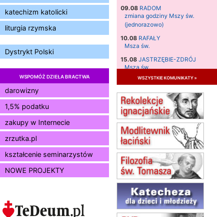
09.08
RADOM
katechizm katolicki
zmiana godziny Mszy św.
(jednorazowo)
liturgia rzymska
10.08
RAFAŁY
Msza św.
Dystrykt Polski
15.08
JASTRZĘBIE-ZDRÓJ
Msza św.
WSPOMÓŻ DZIEŁA BRACTWA
wszystkie komunikaty »
15.08
RADOM
Msza św.
darowizny
15.08
KIELCE
1,5% podatku
Msza św.
zakupy w Internecie
15.08
KOŁOBRZEG
Msza św.
zrzutka.pl
16–22.08
BESKIDY
obóz wędrowny dla dziewcząt
kształcenie seminarzystów
16.08
KOŁOBRZEG
NOWE PROJEKTY
Msza św.
17–21.08
BAJERZE
rekolekcje franciszkańskie
20–22.08
GNIEZNO →
GIETRZWAŁD