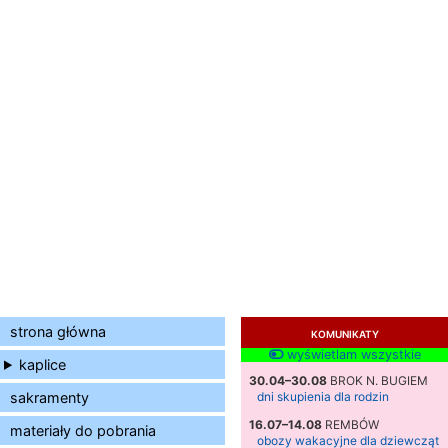
strona główna
KOMUNIKATY
wyświetlam wszystkie
kaplice
30.04–30.08
BROK N. BUGIEM
sakramenty
dni skupienia dla rodzin
16.07–14.08
REMBÓW
materiały do pobrania
obozy wakacyjne dla dziewcząt