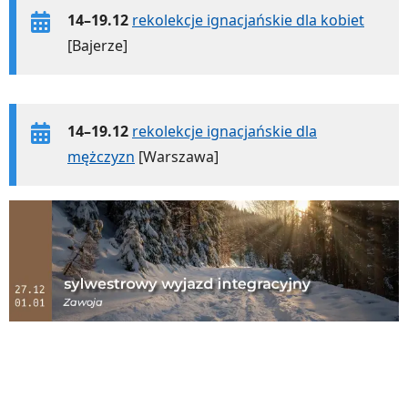
14–19.12
rekolekcje ignacjańskie dla kobiet
[Bajerze]
14–19.12
rekolekcje ignacjańskie dla
mężczyzn
[Warszawa]