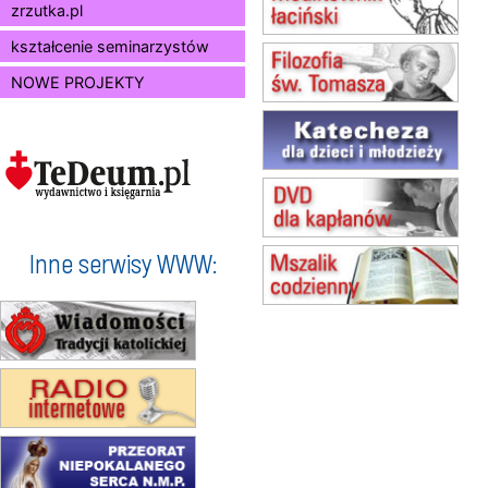
zrzutka.pl
16–22.08
BESKIDY
obóz wędrowny dla dziewcząt
kształcenie seminarzystów
16.08
KOŁOBRZEG
NOWE PROJEKTY
Msza św.
17–21.08
BAJERZE
rekolekcje franciszkańskie
20–22.08
GNIEZNO →
GIETRZWAŁD
Męska pielgrzymka rowerowa
22.08
OPOLE
Msza św.
Inne serwisy WWW:
23–29.08
BESKIDY
obóz wędrowny dla chłopców
24–29.08
KRAKÓW
rekolekcje ignacjańskie dla kobiet
24–29.08
BAJERZE
rekolekcje ignacjańskie dla
mężczyzn
30.08
RAFAŁY
Msza św.