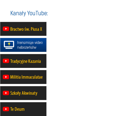
wyjazd integracyjny
05–10.10
BAJERZE
ZMIANA
Kanały YouTube:
rekolekcje maryjne dla kobiet
19–24.10
KRAKÓW
rekolekcje maryjne dla mężczyzn
26–31.10
WARSZAWA
rekolekcje ignacjańskie dla kobiet
09–14.11
KRAKÓW
rekolekcje ignacjańskie dla kobiet
09–14.11
BAJERZE
rekolekcje ignacjańskie dla
mężczyzn
23–28.11
WARSZAWA
rekolekcje ignacjańskie dla kobiet
14–19.12
BAJERZE
rekolekcje ignacjańskie dla kobiet
14–19.12
WARSZAWA
rekolekcje ignacjańskie dla
mężczyzn
27.12.2026–01.01.2027
ZAWOJA
sylwestrowy wyjazd integracyjny