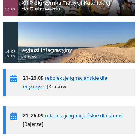
21–26.09
rekolekcje ignacjańskie dla
mężczyzn
[Kraków]
21–26.09
rekolekcje ignacjańskie dla kobiet
[Bajerze]