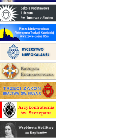
30.08
GNIEZNO
integracyjne spotkanie wiernych
07–11.09
KASZUBY
ZMIANA
Rekolekcje w drodze
12.09
OLSZTYN
XII Pielgrzymka Tradycji
Katolickiej do Gietrzwałdu
12.09
wyjazd z Poznania przez
Gniezno i Bydgoszcz na
pielgrzymkę do Gietrzwałdu
12.09
wyjazd z Warszawy na
pielgrzymkę do Gietrzwałdu
14–19.09
DARŁOWO
wyjazd integracyjny
21–26.09
KRAKÓW
rekolekcje ignacjańskie dla
mężczyzn
21–26.09
BAJERZE
rekolekcje ignacjańskie dla kobiet
21–26.09
KARPACZ