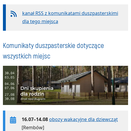
kanał RSS z komunikatami duszpasterskimi
dla tego miejsca
Komunikaty duszpasterskie dotyczące
wszystkich miejsc
16.07–14.08
obozy wakacyjne dla dziewcząt
[Rembów]