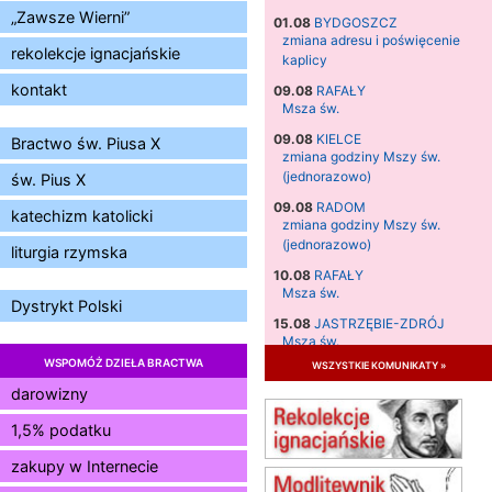
„Zawsze Wierni”
01.08
BYDGOSZCZ
zmiana adresu i poświęcenie
rekolekcje ignacjańskie
kaplicy
kontakt
09.08
RAFAŁY
Msza św.
09.08
KIELCE
Bractwo św. Piusa X
zmiana godziny Mszy św.
(jednorazowo)
św. Pius X
09.08
RADOM
katechizm katolicki
zmiana godziny Mszy św.
(jednorazowo)
liturgia rzymska
10.08
RAFAŁY
Msza św.
Dystrykt Polski
15.08
JASTRZĘBIE-ZDRÓJ
Msza św.
WSPOMÓŻ DZIEŁA BRACTWA
wszystkie komunikaty »
15.08
RADOM
Msza św.
darowizny
15.08
KIELCE
1,5% podatku
Msza św.
zakupy w Internecie
15.08
KOŁOBRZEG
Msza św.