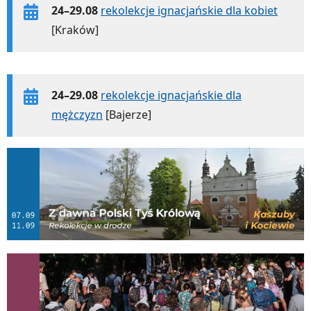
24–29.08
rekolekcje ignacjańskie dla kobiet
[Kraków]
24–29.08
rekolekcje ignacjańskie dla
mężczyzn
[Bajerze]