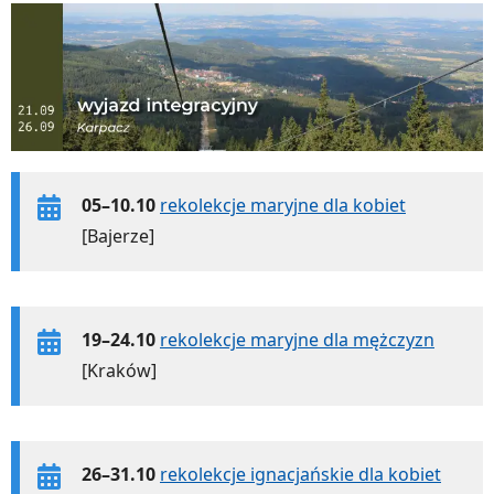
05–10.10
rekolekcje maryjne dla kobiet
[Bajerze]
19–24.10
rekolekcje maryjne dla mężczyzn
[Kraków]
26–31.10
rekolekcje ignacjańskie dla kobiet