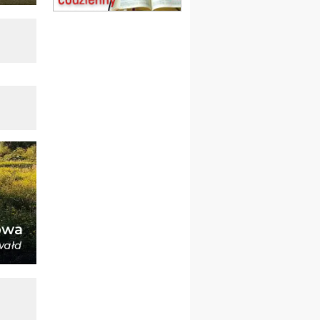
22.08
OPOLE
Msza św.
23–29.08
BESKIDY
obóz wędrowny dla
chłopców
24–29.08
KRAKÓW
rekolekcje ignacjańskie dla
kobiet
24–29.08
BAJERZE
rekolekcje ignacjańskie dla
mężczyzn
30.08
RAFAŁY
Msza św.
30.08
GNIEZNO
integracyjne spotkanie
wiernych
07–11.09
KASZUBY
ZMIANA
Rekolekcje w drodze
12.09
OLSZTYN
XII Pielgrzymka Tradycji
Katolickiej do Gietrzwałdu