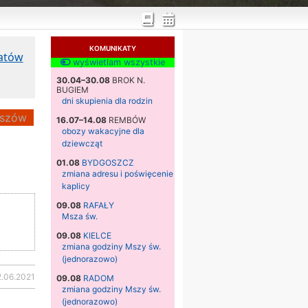
KOMUNIKATY
katów
wyświetlam wszystkie
30.04–30.08
BROK N.
BUGIEM
dni skupienia dla rodzin
szów
16.07–14.08
REMBÓW
obozy wakacyjne dla
dziewcząt
01.08
BYDGOSZCZ
zmiana adresu i poświęcenie
kaplicy
09.08
RAFAŁY
Msza św.
09.08
KIELCE
zmiana godziny Mszy św.
(jednorazowo)
2.06.2021
09.08
RADOM
zmiana godziny Mszy św.
(jednorazowo)