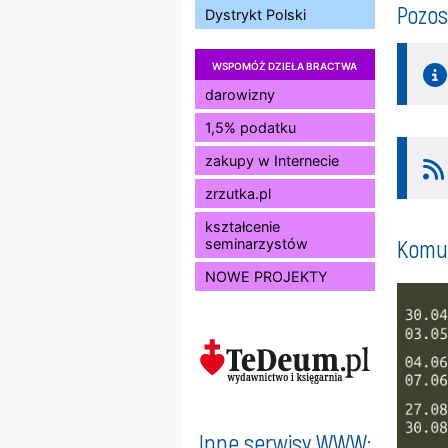
Pozos
Dystrykt Polski
WSPOMÓŻ DZIEŁA BRACTWA
darowizny
1,5% podatku
zakupy w Internecie
zrzutka.pl
kształcenie
Komun
seminarzystów
NOWE PROJEKTY
Inne serwisy WWW: