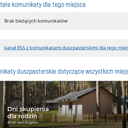
tałe komunikaty dla tego miejsca
Brak bieżących komunikatów
kanał RSS z komunikatami duszpasterskimi dla tego miej
ikaty duszpasterskie dotyczące wszystkich miej