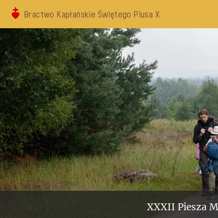
Bractwo Kapłańskie Świętego Piusa X
XXXII Piesza M