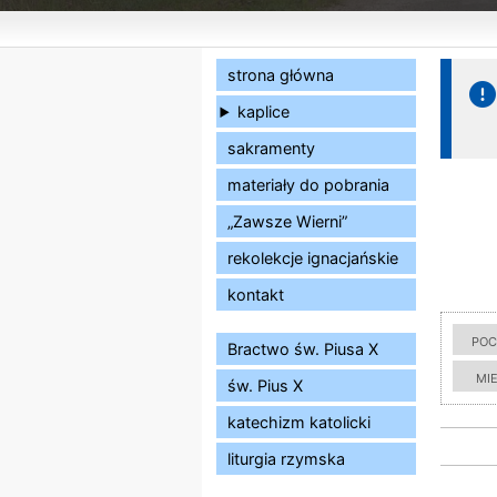
strona główna
kaplice
sakramenty
materiały do pobrania
„Zawsze Wierni”
rekolekcje ignacjańskie
kontakt
poc
Bractwo św. Piusa X
mi
św. Pius X
katechizm katolicki
liturgia rzymska