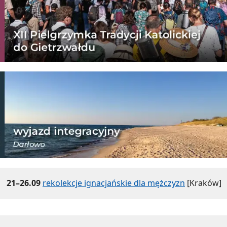
21–26.09
rekolekcje ignacjańskie dla mężczyzn
[Kraków]