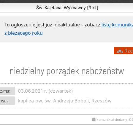
Św. Kajetana, Wyznawcy [3 kl.]
To ogłoszenie jest już nieaktualne – zobacz
listę komuni
z bieżącego roku
Rze
niedzielny porządek nabożeństw
zątek
03.06.2021 r. (czwartek)
ejsce
kaplica pw. św. Andrzeja Boboli, Rzeszów
komunikat dodany: 0