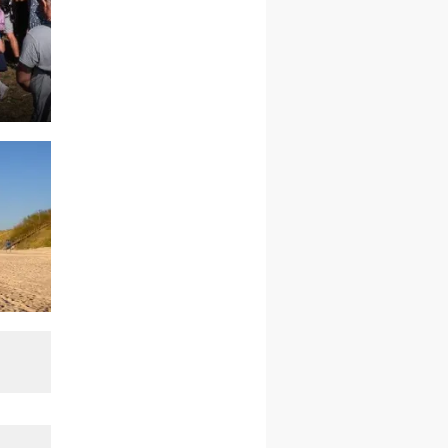
mężczyzn
26–31.10
WARSZAWA
rekolekcje ignacjańskie dla
kobiet
09–14.11
KRAKÓW
rekolekcje ignacjańskie dla
kobiet
09–14.11
BAJERZE
rekolekcje ignacjańskie dla
mężczyzn
23–28.11
WARSZAWA
rekolekcje ignacjańskie dla
kobiet
14–19.12
BAJERZE
rekolekcje ignacjańskie dla
kobiet
14–19.12
WARSZAWA
rekolekcje ignacjańskie dla
mężczyzn
27.12.2026–01.01.2027
ZAWOJA
sylwestrowy wyjazd