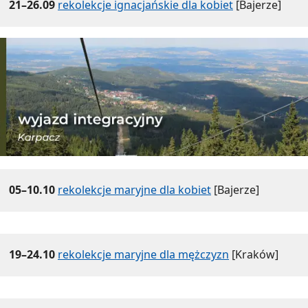
21–26.09
rekolekcje ignacjańskie dla kobiet
[Bajerze]
05–10.10
rekolekcje maryjne dla kobiet
[Bajerze]
19–24.10
rekolekcje maryjne dla mężczyzn
[Kraków]