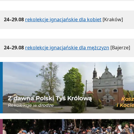
24–29.08
rekolekcje ignacjańskie dla kobiet
[Kraków]
24–29.08
rekolekcje ignacjańskie dla mężczyzn
[Bajerze]