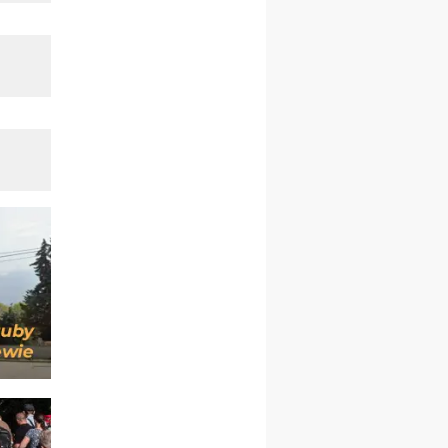
12.09
wyjazd z Poznania przez
Gniezno i Bydgoszcz na
pielgrzymkę do Gietrzwałdu
12.09
wyjazd z Warszawy na
pielgrzymkę do Gietrzwałdu
14–19.09
DARŁOWO
wyjazd integracyjny
21–26.09
KRAKÓW
rekolekcje ignacjańskie dla
mężczyzn
21–26.09
BAJERZE
rekolekcje ignacjańskie dla
kobiet
21–26.09
KARPACZ
wyjazd integracyjny
05–10.10
BAJERZE
ZMIANA
rekolekcje maryjne dla
kobiet
19–24.10
KRAKÓW
rekolekcje maryjne dla