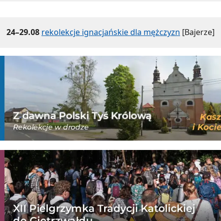
24–29.08
rekolekcje ignacjańskie dla mężczyzn
[Bajerze]