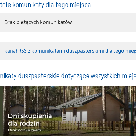
tałe komunikaty dla tego miejsca
Brak bieżących komunikatów
kanał RSS z komunikatami duszpasterskimi dla tego miej
ikaty duszpasterskie dotyczące wszystkich miej