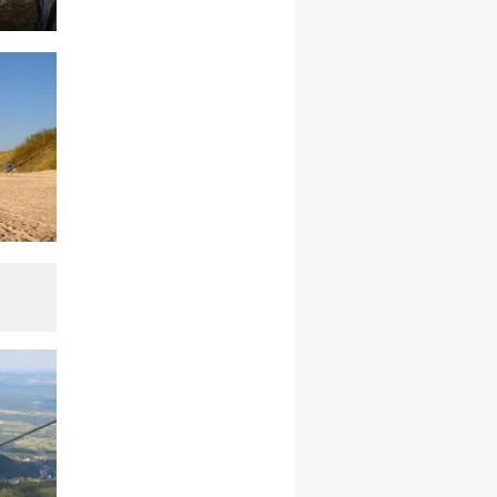
kobiet
19–24.10
KRAKÓW
rekolekcje maryjne dla
mężczyzn
26–31.10
WARSZAWA
rekolekcje ignacjańskie dla
kobiet
09–14.11
KRAKÓW
rekolekcje ignacjańskie dla
kobiet
09–14.11
BAJERZE
rekolekcje ignacjańskie dla
mężczyzn
23–28.11
WARSZAWA
rekolekcje ignacjańskie dla
kobiet
14–19.12
BAJERZE
rekolekcje ignacjańskie dla
kobiet
14–19.12
WARSZAWA
rekolekcje ignacjańskie dla
mężczyzn