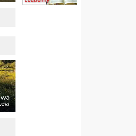
20–22.08
GNIEZNO →
GIETRZWAŁD
Męska pielgrzymka
rowerowa
22.08
OPOLE
Msza św.
23–29.08
BESKIDY
obóz wędrowny dla
chłopców
24–29.08
KRAKÓW
rekolekcje ignacjańskie dla
kobiet
24–29.08
BAJERZE
rekolekcje ignacjańskie dla
mężczyzn
30.08
RAFAŁY
Msza św.
30.08
GNIEZNO
integracyjne spotkanie
wiernych
07–11.09
KASZUBY
ZMIANA
Rekolekcje w drodze