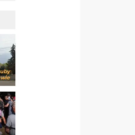
12.09
OLSZTYN
XII Pielgrzymka Tradycji
Katolickiej do Gietrzwałdu
12.09
wyjazd z Poznania przez
Gniezno i Bydgoszcz na
pielgrzymkę do Gietrzwałdu
12.09
wyjazd z Warszawy na
pielgrzymkę do Gietrzwałdu
14–19.09
DARŁOWO
wyjazd integracyjny
21–26.09
KRAKÓW
rekolekcje ignacjańskie dla
mężczyzn
21–26.09
BAJERZE
rekolekcje ignacjańskie dla
kobiet
21–26.09
KARPACZ
wyjazd integracyjny
05–10.10
BAJERZE
ZMIANA
rekolekcje maryjne dla