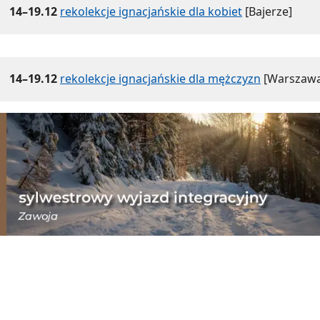
14–19.12
rekolekcje ignacjańskie dla kobiet
[Bajerze]
14–19.12
rekolekcje ignacjańskie dla mężczyzn
[Warszawa