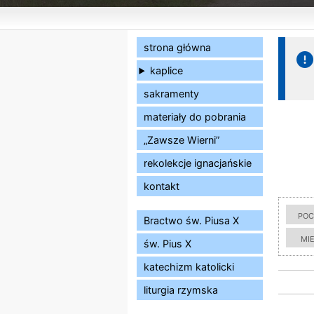
strona główna
kaplice
sakramenty
materiały do pobrania
„Zawsze Wierni”
rekolekcje ignacjańskie
kontakt
poc
Bractwo św. Piusa X
mi
św. Pius X
katechizm katolicki
liturgia rzymska