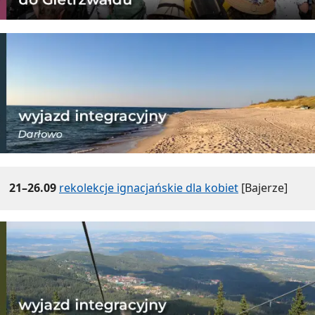
21–26.09
rekolekcje ignacjańskie dla kobiet
[Bajerze]