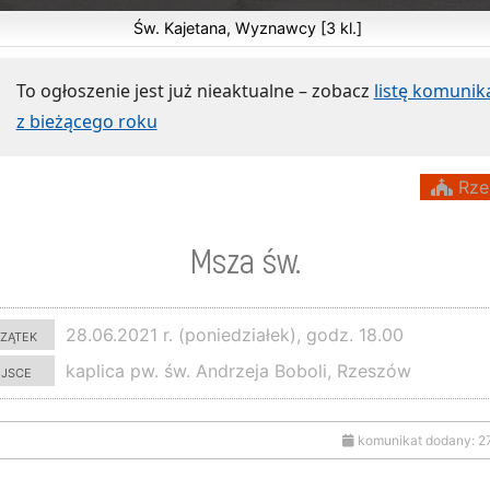
Św. Kajetana, Wyznawcy [3 kl.]
To ogłoszenie jest już nieaktualne – zobacz
listę komuni
z bieżącego roku
Rze
Msza św.
zątek
28.06.2021 r. (poniedziałek), godz. 18.00
ejsce
kaplica pw. św. Andrzeja Boboli, Rzeszów
komunikat dodany: 2