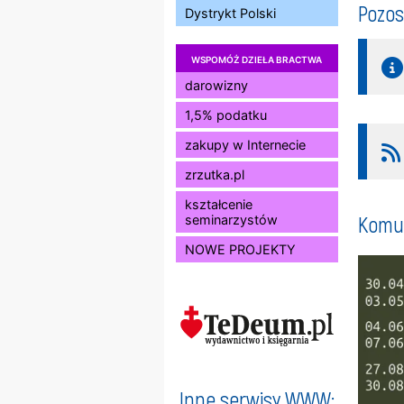
Pozos
Dystrykt Polski
WSPOMÓŻ DZIEŁA BRACTWA
darowizny
1,5% podatku
zakupy w Internecie
zrzutka.pl
kształcenie
Komun
seminarzystów
NOWE PROJEKTY
Inne serwisy WWW: