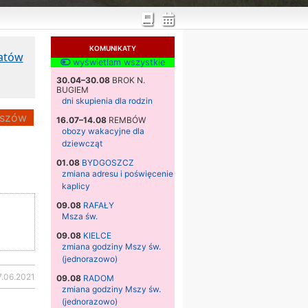
KOMUNIKATY
katów
wyświetlam wszystkie
30.04–30.08
BROK N.
BUGIEM
dni skupienia dla rodzin
szów
16.07–14.08
REMBÓW
obozy wakacyjne dla
dziewcząt
01.08
BYDGOSZCZ
zmiana adresu i poświęcenie
kaplicy
09.08
RAFAŁY
Msza św.
09.08
KIELCE
zmiana godziny Mszy św.
(jednorazowo)
7.06.2021
09.08
RADOM
zmiana godziny Mszy św.
(jednorazowo)