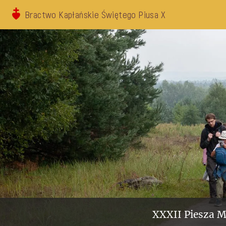
Bractwo Kapłańskie Świętego Piusa X
XXXII Piesza M