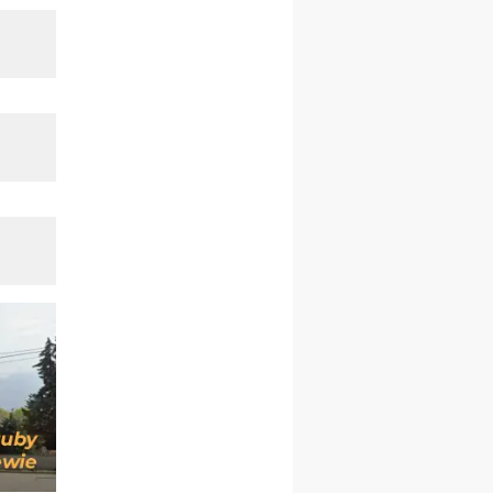
kobiet
14–19.12
BAJERZE
rekolekcje ignacjańskie dla
kobiet
14–19.12
WARSZAWA
rekolekcje ignacjańskie dla
mężczyzn
27.12.2026–01.01.2027
ZAWOJA
sylwestrowy wyjazd
integracyjny