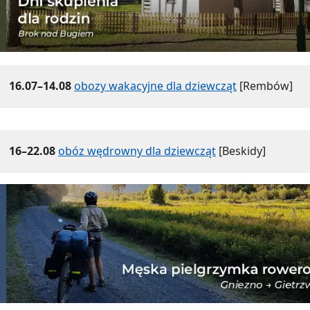
16.07–14.08
obozy wakacyjne dla dziewcząt
[Rembów]
16–22.08
obóz wędrowny dla dziewcząt
[Beskidy]