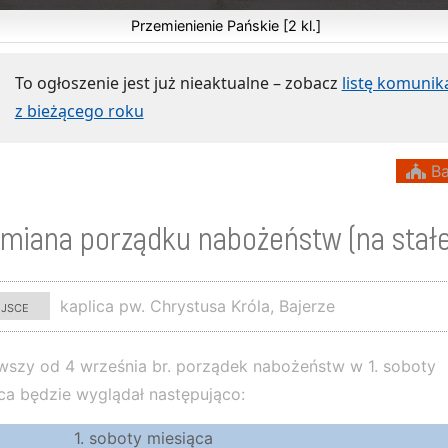
Przemienienie Pańskie [2 kl.]
To ogłoszenie jest już nieaktualne – zobacz
listę komuni
z bieżącego roku
Ba
zmiana porządku nabożeństw (na stałe
ejsce
kaplica pw. Chrystusa Króla, Bajerze
szy od 4 września br. porządek nabożeństw w 1. soboty
ca będzie wyglądał następująco:
1. soboty miesiąca