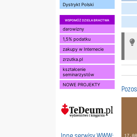
Dystrykt Polski
WSPOMÓŻ DZIEŁA BRACTWA
darowizny
1,5% podatku
zakupy w Internecie
zrzutka.pl
kształcenie
seminarzystów
NOWE PROJEKTY
Pozos
Inne serwisy WWW: