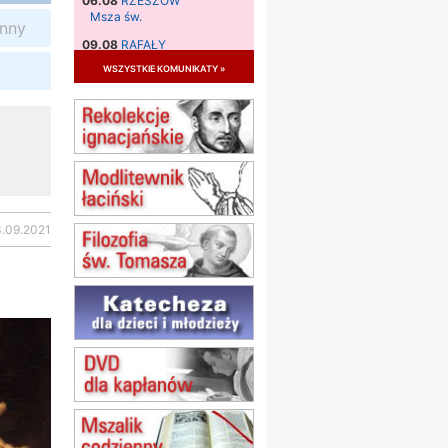
06.08
RZESZÓW
Msza św.
anny
09.08
RAFAŁY
Msza św.
wszystkie komunikaty »
09.08
KIELCE
zmiana godziny Mszy św.
(jednorazowo)
09.08
RADOM
zmiana godziny Mszy św.
(jednorazowo)
10.08
RAFAŁY
Msza św.
3.09.2021
15.08
JASTRZĘBIE-ZDRÓJ
Msza św.
15.08
RADOM
Msza św.
15.08
KIELCE
Msza św.
15.08
KOŁOBRZEG
Msza św.
16–22.08
BESKIDY