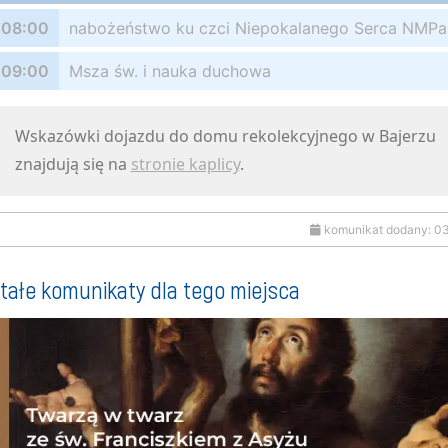
08:00
nabożeństwo ku czci Niepokalanego Serca NMP
09:00
Msza św. i nauka duchowa
Wskazówki dojazdu do domu rekolekcyjnego w Bajerzu
znajdują się na
stronie kaplicy
.
komunikat dodany: 0
tałe komunikaty dla tego miejsca