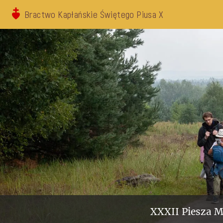
Bractwo Kapłańskie Świętego Piusa X
XXXII Piesza M