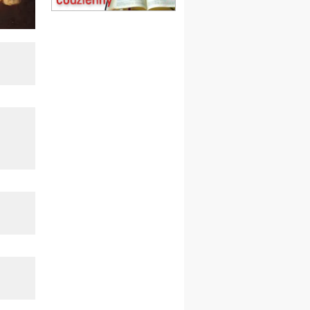
obóz wędrowny dla
dziewcząt
16.08
KOŁOBRZEG
Msza św.
17–21.08
BAJERZE
rekolekcje franciszkańskie
20–22.08
GNIEZNO →
GIETRZWAŁD
Męska pielgrzymka
rowerowa
22.08
OPOLE
Msza św.
23–29.08
BESKIDY
obóz wędrowny dla
chłopców
24–29.08
KRAKÓW
rekolekcje ignacjańskie dla
kobiet
24–29.08
BAJERZE
rekolekcje ignacjańskie dla
mężczyzn
30.08
RAFAŁY