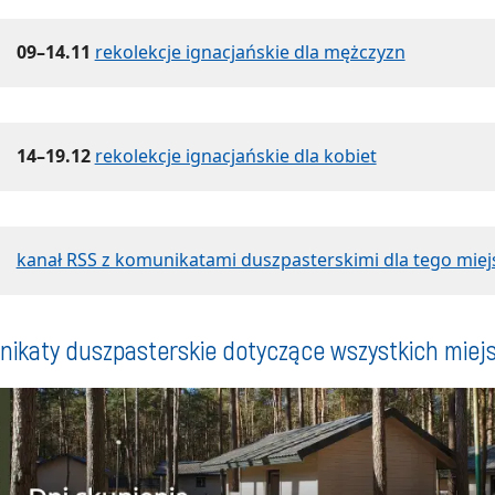
09–14.11
rekolekcje ignacjańskie dla mężczyzn
14–19.12
rekolekcje ignacjańskie dla kobiet
kanał RSS z komunikatami duszpasterskimi dla tego miej
ikaty duszpasterskie dotyczące wszystkich miej