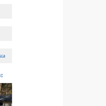
Msza św.
30.08
GNIEZNO
integracyjne spotkanie
wiernych
07–11.09
KASZUBY
ZMIANA
Rekolekcje w drodze
12.09
OLSZTYN
XII Pielgrzymka Tradycji
Katolickiej do Gietrzwałdu
12.09
wyjazd z Poznania przez
sca
Gniezno i Bydgoszcz na
pielgrzymkę do Gietrzwałdu
12.09
wyjazd z Warszawy na
sc
pielgrzymkę do Gietrzwałdu
14–19.09
DARŁOWO
wyjazd integracyjny
21–26.09
KRAKÓW
rekolekcje ignacjańskie dla
mężczyzn