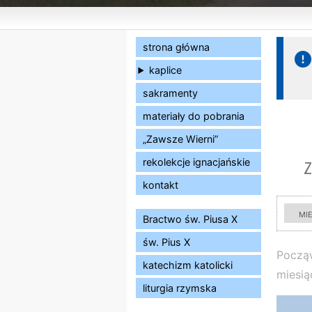
strona główna
kaplice
sakramenty
materiały do pobrania
„Zawsze Wierni”
rekolekcje ignacjańskie
kontakt
mi
Bractwo św. Piusa X
św. Pius X
Począw
katechizm katolicki
miesią
liturgia rzymska