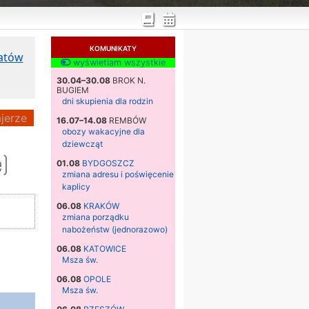
KOMUNIKATY
katów
wyświetlam wszystkie
30.04–30.08
BROK N.
BUGIEM
dni skupienia dla rodzin
jerze
16.07–14.08
REMBÓW
obozy wakacyjne dla
dziewcząt
)
01.08
BYDGOSZCZ
zmiana adresu i poświęcenie
kaplicy
06.08
KRAKÓW
zmiana porządku
nabożeństw (jednorazowo)
06.08
KATOWICE
Msza św.
06.08
OPOLE
Msza św.