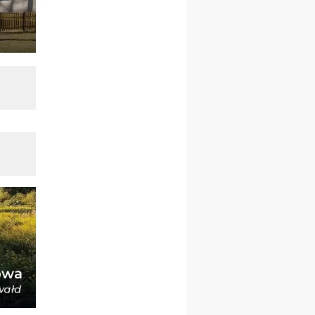
21–26.09
BAJERZE
rekolekcje ignacjańskie dla
kobiet
21–26.09
KARPACZ
wyjazd integracyjny
05–10.10
BAJERZE
ZMIANA
rekolekcje maryjne dla
kobiet
19–24.10
KRAKÓW
rekolekcje maryjne dla
mężczyzn
26–31.10
WARSZAWA
rekolekcje ignacjańskie dla
kobiet
09–14.11
KRAKÓW
rekolekcje ignacjańskie dla
kobiet
09–14.11
BAJERZE
rekolekcje ignacjańskie dla
mężczyzn
23–28.11
WARSZAWA
rekolekcje ignacjańskie dla