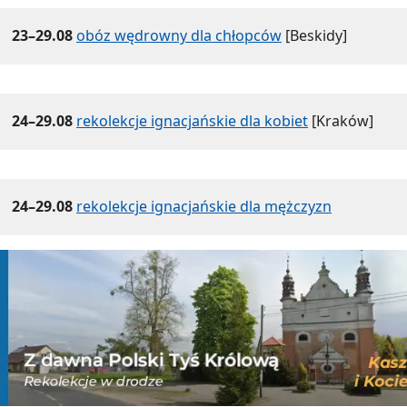
23–29.08
obóz wędrowny dla chłopców
[Beskidy]
24–29.08
rekolekcje ignacjańskie dla kobiet
[Kraków]
24–29.08
rekolekcje ignacjańskie dla mężczyzn