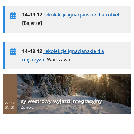
14–19.12
rekolekcje ignacjańskie dla kobiet
[Bajerze]
14–19.12
rekolekcje ignacjańskie dla
mężczyzn
[Warszawa]