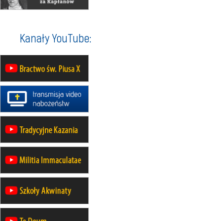
21–26.09
KARPACZ
wyjazd integracyjny
05–10.10
BAJERZE
ZMIANA
Kanały YouTube:
rekolekcje maryjne dla kobiet
19–24.10
KRAKÓW
rekolekcje maryjne dla mężczyzn
26–31.10
WARSZAWA
rekolekcje ignacjańskie dla kobiet
09–14.11
KRAKÓW
rekolekcje ignacjańskie dla kobiet
09–14.11
BAJERZE
rekolekcje ignacjańskie dla
mężczyzn
23–28.11
WARSZAWA
rekolekcje ignacjańskie dla kobiet
14–19.12
BAJERZE
rekolekcje ignacjańskie dla kobiet
14–19.12
WARSZAWA
rekolekcje ignacjańskie dla
mężczyzn