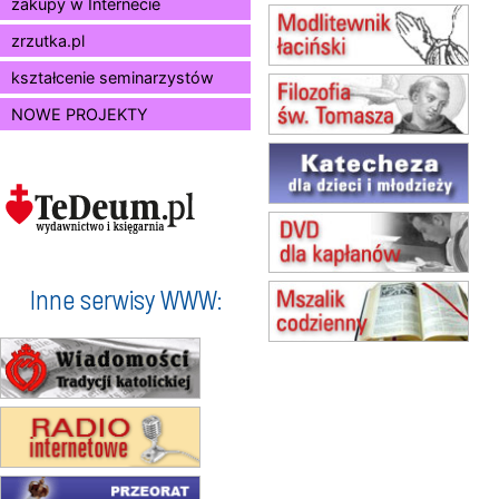
zakupy w Internecie
15.08
KOŁOBRZEG
Msza św.
zrzutka.pl
16–22.08
BESKIDY
obóz wędrowny dla dziewcząt
kształcenie seminarzystów
16.08
KOŁOBRZEG
NOWE PROJEKTY
Msza św.
17–21.08
BAJERZE
rekolekcje franciszkańskie
20–22.08
GNIEZNO →
GIETRZWAŁD
Męska pielgrzymka rowerowa
22.08
OPOLE
Msza św.
Inne serwisy WWW:
23–29.08
BESKIDY
obóz wędrowny dla chłopców
24–29.08
KRAKÓW
rekolekcje ignacjańskie dla kobiet
24–29.08
BAJERZE
rekolekcje ignacjańskie dla
mężczyzn
30.08
RAFAŁY