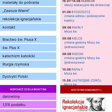
16.07–14.08
REMBÓW
materiały do pobrania
obozy wakacyjne dla dziewcząt
„Zawsze Wierni”
01.08
BYDGOSZCZ
zmiana adresu i poświęcenie
rekolekcje ignacjańskie
kaplicy
kontakt
09.08
RAFAŁY
Msza św.
09.08
KIELCE
Bractwo św. Piusa X
zmiana godziny Mszy św.
(jednorazowo)
św. Pius X
09.08
RADOM
katechizm katolicki
zmiana godziny Mszy św.
(jednorazowo)
liturgia rzymska
10.08
RAFAŁY
Msza św.
Dystrykt Polski
15.08
JASTRZĘBIE-ZDRÓJ
Msza św.
WSPOMÓŻ DZIEŁA BRACTWA
wszystkie komunikaty »
15.08
RADOM
Msza św.
darowizny
15.08
KIELCE
1,5% podatku
Msza św.