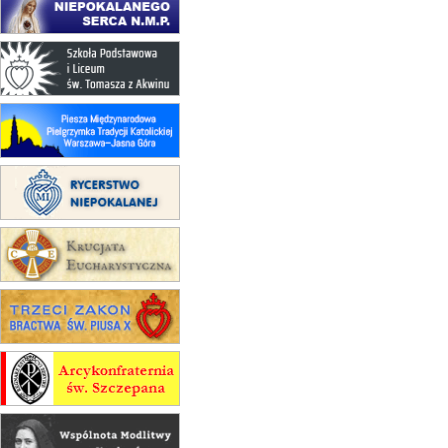
Msza św.
30.08
GNIEZNO
integracyjne spotkanie wiernych
07–11.09
KASZUBY
ZMIANA
Rekolekcje w drodze
12.09
OLSZTYN
XII Pielgrzymka Tradycji
Katolickiej do Gietrzwałdu
12.09
wyjazd z Poznania przez
Gniezno i Bydgoszcz na
pielgrzymkę do Gietrzwałdu
12.09
wyjazd z Warszawy na
pielgrzymkę do Gietrzwałdu
14–19.09
DARŁOWO
wyjazd integracyjny
21–26.09
KRAKÓW
rekolekcje ignacjańskie dla
mężczyzn
21–26.09
BAJERZE
rekolekcje ignacjańskie dla kobiet