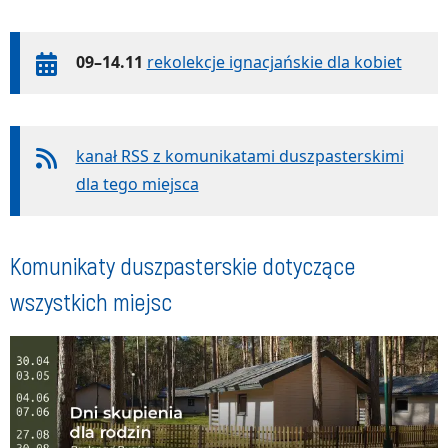
09–14.11
rekolekcje ignacjańskie dla kobiet
kanał RSS z komunikatami duszpasterskimi
dla tego miejsca
Komunikaty duszpasterskie dotyczące
wszystkich miejsc