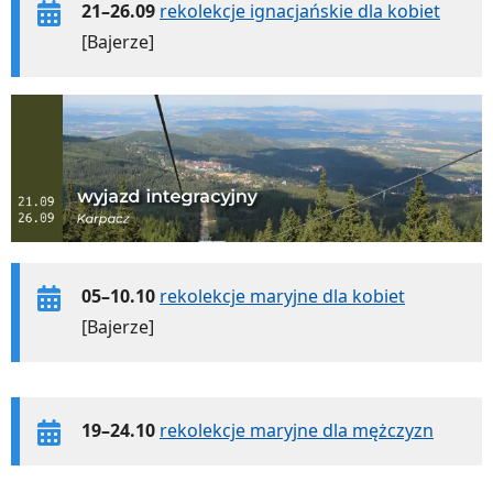
21–26.09
rekolekcje ignacjańskie dla kobiet
[Bajerze]
05–10.10
rekolekcje maryjne dla kobiet
[Bajerze]
19–24.10
rekolekcje maryjne dla mężczyzn