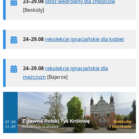
23–29.08
obóz wędrowny dla chłopców
[Beskidy]
24–29.08
rekolekcje ignacjańskie dla kobiet
24–29.08
rekolekcje ignacjańskie dla
mężczyzn
[Bajerze]