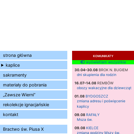
strona główna
KOMUNIKATY
wyświetlam wszystkie
kaplice
30.04–30.08
BROK N. BUGIEM
sakramenty
dni skupienia dla rodzin
16.07–14.08
REMBÓW
materiały do pobrania
obozy wakacyjne dla dziewcząt
„Zawsze Wierni”
01.08
BYDGOSZCZ
zmiana adresu i poświęcenie
rekolekcje ignacjańskie
kaplicy
kontakt
09.08
RAFAŁY
Msza św.
09.08
KIELCE
Bractwo św. Piusa X
zmiana godziny Mszy św.