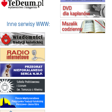
20–22.08
GNIEZNO →
GIETRZWAŁD
Męska pielgrzymka rowerowa
22.08
OPOLE
Msza św.
Inne serwisy WWW:
23–29.08
BESKIDY
obóz wędrowny dla chłopców
24–29.08
KRAKÓW
rekolekcje ignacjańskie dla kobiet
24–29.08
BAJERZE
rekolekcje ignacjańskie dla
mężczyzn
30.08
RAFAŁY
Msza św.
30.08
GNIEZNO
integracyjne spotkanie wiernych
07–11.09
KASZUBY
ZMIANA
Rekolekcje w drodze
12.09
OLSZTYN
XII Pielgrzymka Tradycji
Katolickiej do Gietrzwałdu