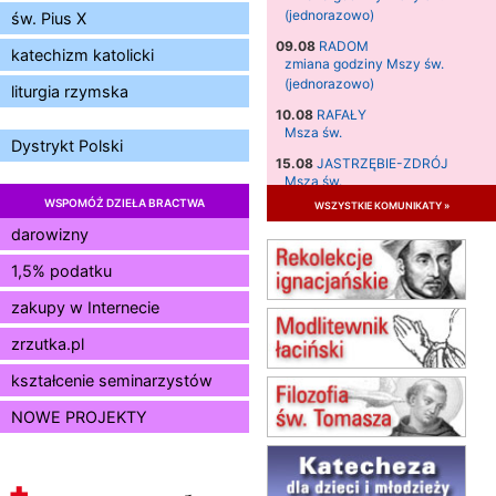
(jednorazowo)
św. Pius X
09.08
RADOM
katechizm katolicki
zmiana godziny Mszy św.
(jednorazowo)
liturgia rzymska
10.08
RAFAŁY
Msza św.
Dystrykt Polski
15.08
JASTRZĘBIE-ZDRÓJ
Msza św.
WSPOMÓŻ DZIEŁA BRACTWA
wszystkie komunikaty »
15.08
RADOM
Msza św.
darowizny
15.08
KIELCE
1,5% podatku
Msza św.
zakupy w Internecie
15.08
KOŁOBRZEG
Msza św.
zrzutka.pl
16–22.08
BESKIDY
obóz wędrowny dla dziewcząt
kształcenie seminarzystów
16.08
KOŁOBRZEG
NOWE PROJEKTY
Msza św.
17–21.08
BAJERZE
rekolekcje franciszkańskie