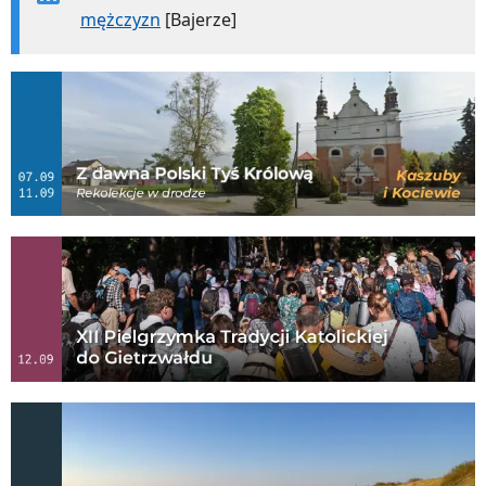
mężczyzn
[Bajerze]