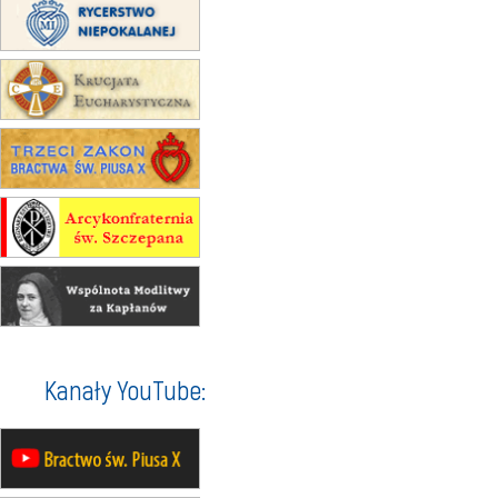
12.09
wyjazd z Poznania przez
Gniezno i Bydgoszcz na
pielgrzymkę do Gietrzwałdu
12.09
wyjazd z Warszawy na
pielgrzymkę do Gietrzwałdu
14–19.09
DARŁOWO
wyjazd integracyjny
21–26.09
KRAKÓW
rekolekcje ignacjańskie dla
mężczyzn
21–26.09
BAJERZE
rekolekcje ignacjańskie dla kobiet
21–26.09
KARPACZ
wyjazd integracyjny
05–10.10
BAJERZE
ZMIANA
Kanały YouTube:
rekolekcje maryjne dla kobiet
19–24.10
KRAKÓW
rekolekcje maryjne dla mężczyzn
26–31.10
WARSZAWA
rekolekcje ignacjańskie dla kobiet