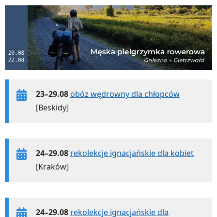
23–29.08
obóz wędrowny dla chłopców
[Beskidy]
24–29.08
rekolekcje ignacjańskie dla kobiet
[Kraków]
24–29.08
rekolekcje ignacjańskie dla