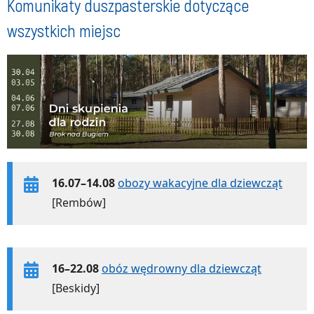
Komunikaty duszpasterskie dotyczące
wszystkich miejsc
16.07–14.08
obozy wakacyjne dla dziewcząt
[Rembów]
16–22.08
obóz wędrowny dla dziewcząt
[Beskidy]