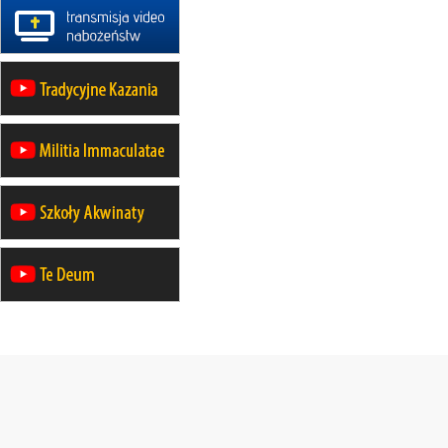
09–14.11
KRAKÓW
rekolekcje ignacjańskie dla kobiet
09–14.11
BAJERZE
rekolekcje ignacjańskie dla
mężczyzn
23–28.11
WARSZAWA
rekolekcje ignacjańskie dla kobiet
14–19.12
BAJERZE
rekolekcje ignacjańskie dla kobiet
14–19.12
WARSZAWA
rekolekcje ignacjańskie dla
mężczyzn
27.12.2026–01.01.2027
ZAWOJA
sylwestrowy wyjazd integracyjny