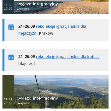
21–26.09
rekolekcje ignacjańskie dla
mężczyzn
[Kraków]
21–26.09
rekolekcje ignacjańskie dla kobiet
[Bajerze]