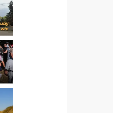
mężczyzn
26–31.10
WARSZAWA
rekolekcje ignacjańskie dla
kobiet
09–14.11
KRAKÓW
rekolekcje ignacjańskie dla
kobiet
09–14.11
BAJERZE
rekolekcje ignacjańskie dla
mężczyzn
23–28.11
WARSZAWA
rekolekcje ignacjańskie dla
kobiet
14–19.12
BAJERZE
rekolekcje ignacjańskie dla
kobiet
14–19.12
WARSZAWA
rekolekcje ignacjańskie dla
mężczyzn
27.12.2026–01.01.2027
ZAWOJA
sylwestrowy wyjazd