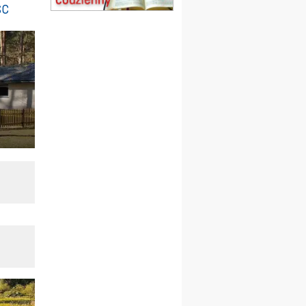
sc
22.08
OPOLE
Msza św.
23–29.08
BESKIDY
obóz wędrowny dla
chłopców
24–29.08
KRAKÓW
rekolekcje ignacjańskie dla
kobiet
24–29.08
BAJERZE
rekolekcje ignacjańskie dla
mężczyzn
30.08
RAFAŁY
Msza św.
30.08
GNIEZNO
integracyjne spotkanie
wiernych
07–11.09
KASZUBY
ZMIANA
Rekolekcje w drodze
12.09
OLSZTYN
XII Pielgrzymka Tradycji
Katolickiej do Gietrzwałdu