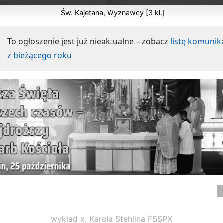
Św. Kajetana, Wyznawcy [3 kl.]
To ogłoszenie jest już nieaktualne – zobacz
listę komuni
z bieżącego roku
wykład x. Karola Stehlina FSSPX