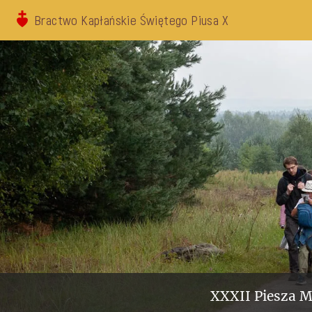
Bractwo Kapłańskie Świętego Piusa X
XXXII Piesza M