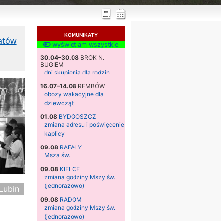
KOMUNIKATY
katów
wyświetlam wszystkie
30.04–30.08
BROK N.
BUGIEM
dni skupienia dla rodzin
16.07–14.08
REMBÓW
obozy wakacyjne dla
dziewcząt
01.08
BYDGOSZCZ
zmiana adresu i poświęcenie
kaplicy
09.08
RAFAŁY
Msza św.
09.08
KIELCE
zmiana godziny Mszy św.
(jednorazowo)
Lubin
09.08
RADOM
zmiana godziny Mszy św.
(jednorazowo)