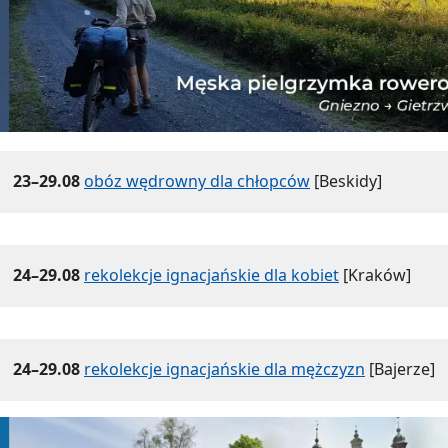
23–29.08
obóz wędrowny dla chłopców
[Beskidy]
24–29.08
rekolekcje ignacjańskie dla kobiet
[Kraków]
24–29.08
rekolekcje ignacjańskie dla mężczyzn
[Bajerze]