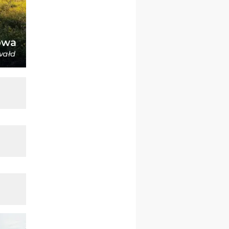
12.09
wyjazd z Poznania przez
Gniezno i Bydgoszcz na
pielgrzymkę do Gietrzwałdu
12.09
wyjazd z Warszawy na
pielgrzymkę do Gietrzwałdu
14–19.09
DARŁOWO
wyjazd integracyjny
21–26.09
KRAKÓW
rekolekcje ignacjańskie dla
mężczyzn
21–26.09
BAJERZE
rekolekcje ignacjańskie dla
kobiet
21–26.09
KARPACZ
wyjazd integracyjny
05–10.10
BAJERZE
ZMIANA
rekolekcje maryjne dla
kobiet
19–24.10
KRAKÓW
rekolekcje maryjne dla