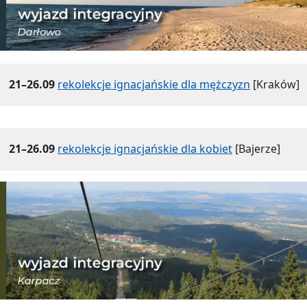
21–26.09
rekolekcje ignacjańskie dla mężczyzn
[Kraków]
21–26.09
rekolekcje ignacjańskie dla kobiet
[Bajerze]