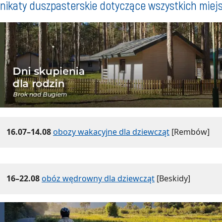
ikaty duszpasterskie dotyczące wszystkich miej
16.07–14.08
obozy wakacyjne dla dziewcząt
[Rembów]
16–22.08
obóz wędrowny dla dziewcząt
[Beskidy]