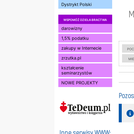
Dystrykt Polski
M
WSPOMÓŻ DZIEŁA BRACTWA
darowizny
1,5% podatku
poc
zakupy w Internecie
mi
zrzutka.pl
kształcenie
seminarzystów
NOWE PROJEKTY
Pozos
Inne serwisy WWW: