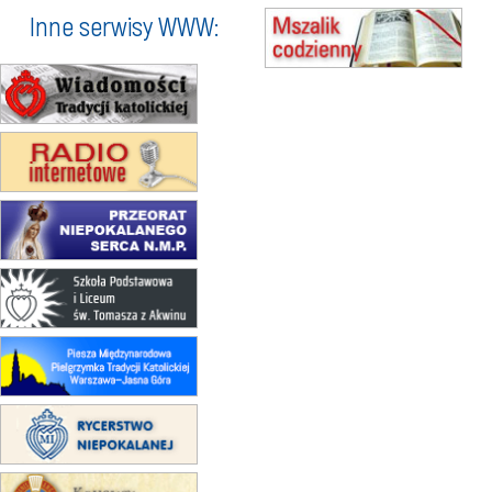
Inne serwisy WWW:
17–21.08
BAJERZE
rekolekcje franciszkańskie
20–22.08
GNIEZNO →
GIETRZWAŁD
Męska pielgrzymka rowerowa
22.08
OPOLE
Msza św.
23–29.08
BESKIDY
obóz wędrowny dla chłopców
24–29.08
KRAKÓW
rekolekcje ignacjańskie dla kobiet
24–29.08
BAJERZE
rekolekcje ignacjańskie dla
mężczyzn
30.08
RAFAŁY
Msza św.
30.08
GNIEZNO
integracyjne spotkanie wiernych
07–11.09
KASZUBY
ZMIANA
Rekolekcje w drodze
12.09
OLSZTYN