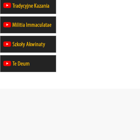
rekolekcje maryjne dla mężczyzn
26–31.10
WARSZAWA
rekolekcje ignacjańskie dla kobiet
09–14.11
KRAKÓW
rekolekcje ignacjańskie dla kobiet
09–14.11
BAJERZE
rekolekcje ignacjańskie dla
mężczyzn
23–28.11
WARSZAWA
rekolekcje ignacjańskie dla kobiet
14–19.12
BAJERZE
rekolekcje ignacjańskie dla kobiet
14–19.12
WARSZAWA
rekolekcje ignacjańskie dla
mężczyzn
27.12.2026–01.01.2027
ZAWOJA
sylwestrowy wyjazd integracyjny