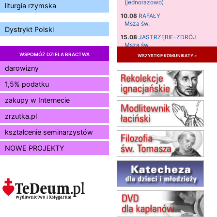
(jednorazowo)
liturgia rzymska
10.08
RAFAŁY
Msza św.
Dystrykt Polski
15.08
JASTRZĘBIE-ZDRÓJ
Msza św.
WSPOMÓŻ DZIEŁA BRACTWA
wszystkie komunikaty »
15.08
RADOM
Msza św.
darowizny
15.08
KIELCE
1,5% podatku
Msza św.
zakupy w Internecie
15.08
BUKOWIEC
zmiana godziny Mszy św.
zrzutka.pl
(jednorazowo)
15.08
SZCZECIN
kształcenie seminarzystów
zmiana godziny Mszy św.
NOWE PROJEKTY
(jednorazowo)
15.08
KOŁOBRZEG
Msza św.
16–22.08
BESKIDY
obóz wędrowny dla dziewcząt
16.08
KOŁOBRZEG
Msza św.