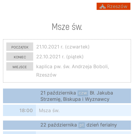
Rzeszów
Msze św.
początek
21.10.2021 r. (czwartek)
koniec
22.10.2021 r. (piątek)
miejsce
kaplica pw. św. Andrzeja Boboli,
Rzeszów
21 października
Bł. Jakuba
czw
Strzemię, Biskupa i Wyznawcy
18:00
Msza św.
22 października
dzień ferialny
pt