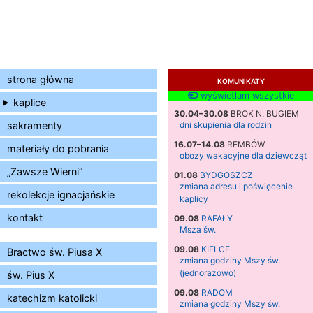
strona główna
KOMUNIKATY
wyświetlam wszystkie
kaplice
30.04–30.08
BROK N. BUGIEM
sakramenty
dni skupienia dla rodzin
16.07–14.08
REMBÓW
materiały do pobrania
obozy wakacyjne dla dziewcząt
„Zawsze Wierni”
01.08
BYDGOSZCZ
zmiana adresu i poświęcenie
rekolekcje ignacjańskie
kaplicy
kontakt
09.08
RAFAŁY
Msza św.
09.08
KIELCE
Bractwo św. Piusa X
zmiana godziny Mszy św.
(jednorazowo)
św. Pius X
09.08
RADOM
katechizm katolicki
zmiana godziny Mszy św.