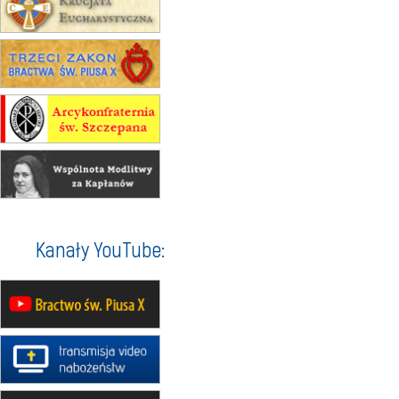
XII Pielgrzymka Tradycji
Katolickiej do Gietrzwałdu
12.09
wyjazd z Poznania przez
Gniezno i Bydgoszcz na
pielgrzymkę do Gietrzwałdu
12.09
wyjazd z Warszawy na
pielgrzymkę do Gietrzwałdu
14–19.09
DARŁOWO
wyjazd integracyjny
21–26.09
KRAKÓW
rekolekcje ignacjańskie dla
Kanały YouTube:
mężczyzn
21–26.09
BAJERZE
rekolekcje ignacjańskie dla kobiet
21–26.09
KARPACZ
wyjazd integracyjny
05–10.10
BAJERZE
ZMIANA
rekolekcje maryjne dla kobiet
19–24.10
KRAKÓW