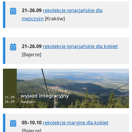
21–26.09
rekolekcje ignacjańskie dla
mężczyzn
[Kraków]
21–26.09
rekolekcje ignacjańskie dla kobiet
[Bajerze]
05–10.10
rekolekcje maryjne dla kobiet
[Bajerze]