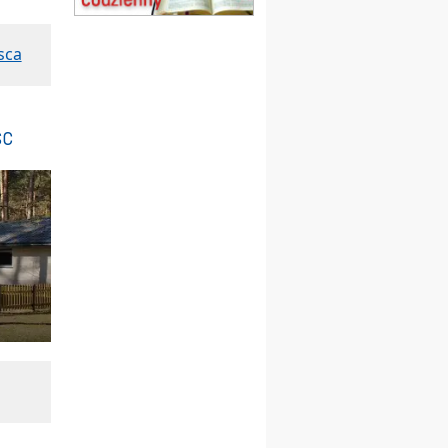
20–22.08
GNIEZNO →
GIETRZWAŁD
Męska pielgrzymka
sca
rowerowa
22.08
OPOLE
Msza św.
23–29.08
BESKIDY
sc
obóz wędrowny dla
chłopców
24–29.08
KRAKÓW
rekolekcje ignacjańskie dla
kobiet
24–29.08
BAJERZE
rekolekcje ignacjańskie dla
mężczyzn
30.08
RAFAŁY
Msza św.
30.08
GNIEZNO
integracyjne spotkanie
wiernych
07–11.09
KASZUBY
ZMIANA
Rekolekcje w drodze