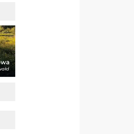
12.09
OLSZTYN
XII Pielgrzymka Tradycji
Katolickiej do Gietrzwałdu
12.09
wyjazd z Poznania przez
Gniezno i Bydgoszcz na
pielgrzymkę do Gietrzwałdu
12.09
wyjazd z Warszawy na
pielgrzymkę do Gietrzwałdu
14–19.09
DARŁOWO
wyjazd integracyjny
21–26.09
KRAKÓW
rekolekcje ignacjańskie dla
mężczyzn
21–26.09
BAJERZE
rekolekcje ignacjańskie dla
kobiet
21–26.09
KARPACZ
wyjazd integracyjny
05–10.10
BAJERZE
ZMIANA
rekolekcje maryjne dla