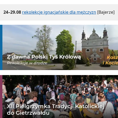
24–29.08
rekolekcje ignacjańskie dla mężczyzn
[Bajerze]