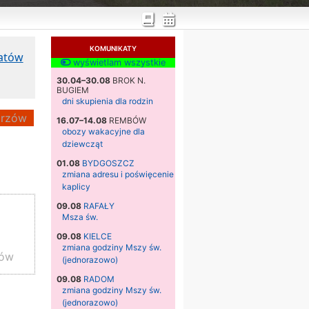
KOMUNIKATY
katów
wyświetlam wszystkie
30.04–30.08
BROK N.
BUGIEM
dni skupienia dla rodzin
rzów
16.07–14.08
REMBÓW
obozy wakacyjne dla
dziewcząt
01.08
BYDGOSZCZ
zmiana adresu i poświęcenie
kaplicy
09.08
RAFAŁY
Msza św.
09.08
KIELCE
zmiana godziny Mszy św.
zów
(jednorazowo)
09.08
RADOM
zmiana godziny Mszy św.
(jednorazowo)