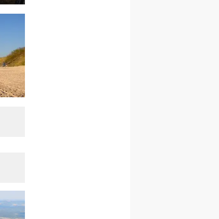
27.12.2026–01.01.2027
ZAWOJA
sylwestrowy wyjazd
integracyjny