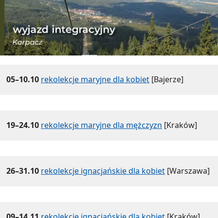
05–10.10
rekolekcje maryjne dla kobiet
[Bajerze]
19–24.10
rekolekcje maryjne dla mężczyzn
[Kraków]
26–31.10
rekolekcje ignacjańskie dla kobiet
[Warszawa]
09–14.11
rekolekcje ignacjańskie dla kobiet
[Kraków]