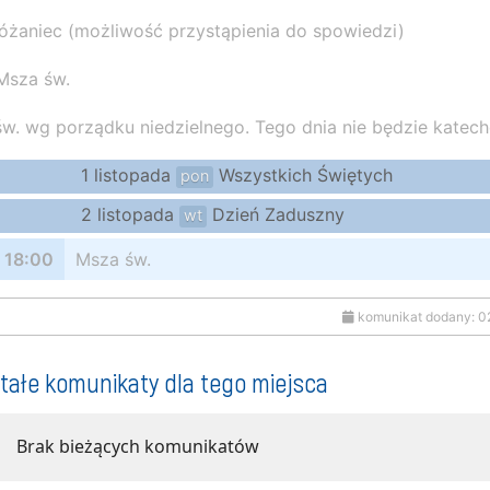
różaniec (możliwość przystąpienia do spowiedzi)
Msza św.
w. wg porządku niedzielnego. Tego dnia nie będzie katech
1 listopada
Wszystkich Świętych
pon
2 listopada
Dzień Zaduszny
wt
18:00
Msza św.
komunikat dodany: 0
tałe komunikaty dla tego miejsca
Brak bieżących komunikatów