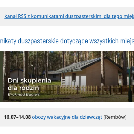
kanał RSS z komunikatami duszpasterskimi dla tego miej
ikaty duszpasterskie dotyczące wszystkich miej
16.07–14.08
obozy wakacyjne dla dziewcząt
[Rembów]