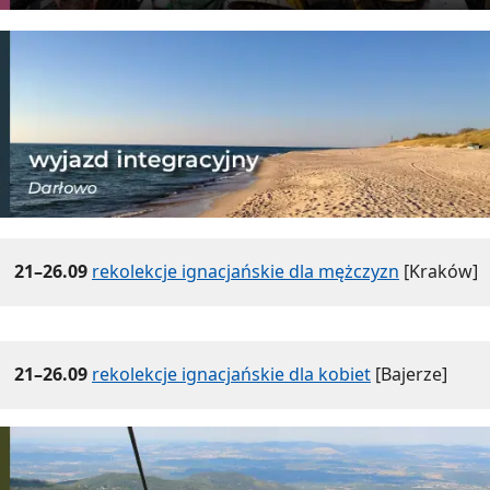
21–26.09
rekolekcje ignacjańskie dla mężczyzn
[Kraków]
21–26.09
rekolekcje ignacjańskie dla kobiet
[Bajerze]