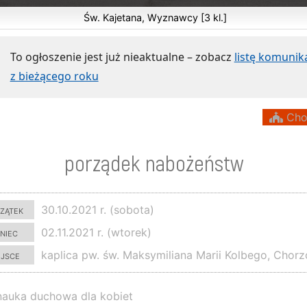
Św. Kajetana, Wyznawcy [3 kl.]
To ogłoszenie jest już nieaktualne – zobacz
listę komuni
z bieżącego roku
Cho
porządek nabożeństw
zątek
30.10.2021 r. (sobota)
niec
02.11.2021 r. (wtorek)
ejsce
kaplica pw. św. Maksymiliana Marii Kolbego, Chor
nauka duchowa dla kobiet