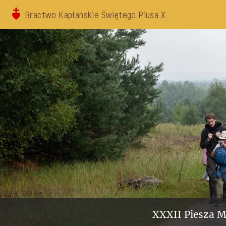
Bractwo Kapłańskie Świętego Piusa X
XXXII Piesza M