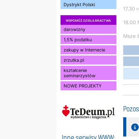
Dystrykt Polski
17.30 
WSPOMÓŻ DZIEŁA BRACTWA
18.00 
darowizny
Msze ś
1,5% podatku
zakupy w Internecie
zrzutka.pl
kształcenie
seminarzystów
NOWE PROJEKTY
Pozos
Inne serwisy WWW: