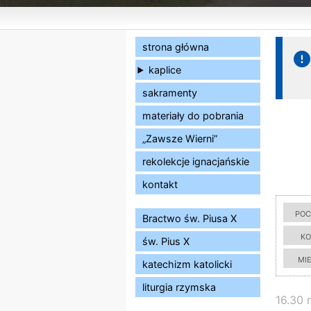
strona główna
kaplice
sakramenty
materiały do pobrania
„Zawsze Wierni”
rekolekcje ignacjańskie
kontakt
poc
Bractwo św. Piusa X
ko
św. Pius X
mi
katechizm katolicki
liturgia rzymska
16.30 