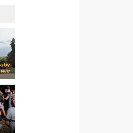
kobiet
19–24.10
KRAKÓW
rekolekcje maryjne dla
mężczyzn
26–31.10
WARSZAWA
rekolekcje ignacjańskie dla
kobiet
09–14.11
KRAKÓW
rekolekcje ignacjańskie dla
kobiet
09–14.11
BAJERZE
rekolekcje ignacjańskie dla
mężczyzn
23–28.11
WARSZAWA
rekolekcje ignacjańskie dla
kobiet
14–19.12
BAJERZE
rekolekcje ignacjańskie dla
kobiet
14–19.12
WARSZAWA
rekolekcje ignacjańskie dla
mężczyzn