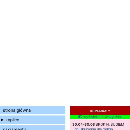
strona główna
KOMUNIKATY
wyświetlam wszystkie
kaplice
30.04–30.08
BROK N. BUGIEM
sakramenty
dni skupienia dla rodzin