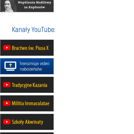
30.08
GNIEZNO
integracyjne spotkanie wiernych
07–11.09
KASZUBY
ZMIANA
Rekolekcje w drodze
12.09
OLSZTYN
Kanały YouTube:
XII Pielgrzymka Tradycji
Katolickiej do Gietrzwałdu
12.09
wyjazd z Poznania przez
Gniezno i Bydgoszcz na
pielgrzymkę do Gietrzwałdu
12.09
wyjazd z Warszawy na
pielgrzymkę do Gietrzwałdu
14–19.09
DARŁOWO
wyjazd integracyjny
21–26.09
KRAKÓW
rekolekcje ignacjańskie dla
mężczyzn
21–26.09
BAJERZE
rekolekcje ignacjańskie dla kobiet
21–26.09
KARPACZ