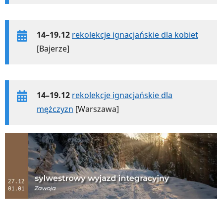
14–19.12
rekolekcje ignacjańskie dla kobiet
[Bajerze]
14–19.12
rekolekcje ignacjańskie dla
mężczyzn
[Warszawa]