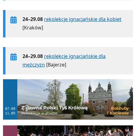
24–29.08
rekolekcje ignacjańskie dla kobiet
[Kraków]
24–29.08
rekolekcje ignacjańskie dla
mężczyzn
[Bajerze]