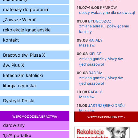
16.07–14.08
REMBÓW
materiały do pobrania
obozy wakacyjne dla dziewcząt
„Zawsze Wierni”
01.08
BYDGOSZCZ
zmiana adresu i poświęcenie
rekolekcje ignacjańskie
kaplicy
kontakt
09.08
RAFAŁY
Msza św.
09.08
KIELCE
Bractwo św. Piusa X
zmiana godziny Mszy św.
(jednorazowo)
św. Pius X
09.08
RADOM
katechizm katolicki
zmiana godziny Mszy św.
(jednorazowo)
liturgia rzymska
10.08
RAFAŁY
Msza św.
Dystrykt Polski
15.08
JASTRZĘBIE-ZDRÓJ
Msza św.
WSPOMÓŻ DZIEŁA BRACTWA
wszystkie komunikaty »
15.08
RADOM
Msza św.
darowizny
15.08
KIELCE
1,5% podatku
Msza św.