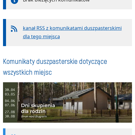
kanał RSS z komunikatami duszpasterskimi
dla tego miejsca
Komunikaty duszpasterskie dotyczące
wszystkich miejsc