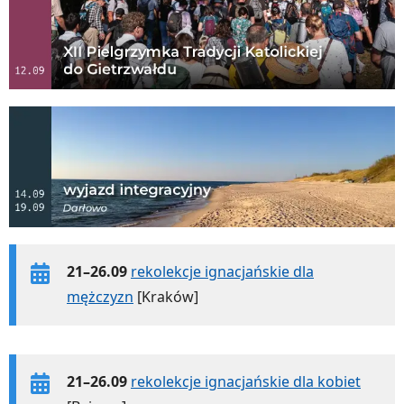
21–26.09
rekolekcje ignacjańskie dla
mężczyzn
[Kraków]
21–26.09
rekolekcje ignacjańskie dla kobiet