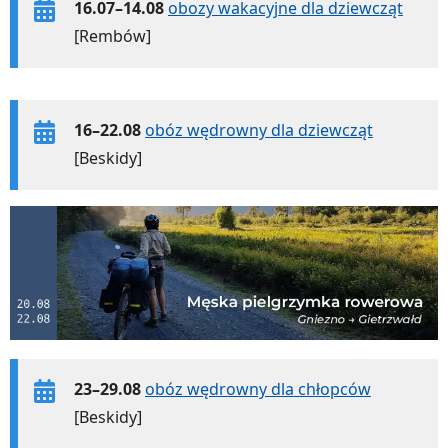
16.07–14.08
obozy wakacyjne dla dziewcząt
[Rembów]
16–22.08
obóz wędrowny dla dziewcząt
[Beskidy]
23–29.08
obóz wędrowny dla chłopców
[Beskidy]