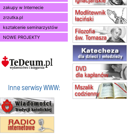
zakupy w Internecie
15.08
BUKOWIEC
zmiana godziny Mszy św.
zrzutka.pl
(jednorazowo)
15.08
SZCZECIN
kształcenie seminarzystów
zmiana godziny Mszy św.
NOWE PROJEKTY
(jednorazowo)
15.08
TCZEW
zmiana godziny Mszy św.
(jednorazowo)
15.08
NOWY SĄCZ
zmiana porządku nabożeństw
(jednorazowo)
15.08
KROSNO
Inne serwisy WWW:
Msza św.
15.08
CZĘSTOCHOWA
Msza św.
15.08
KOŁOBRZEG
Msza św.
16–22.08
BESKIDY
obóz wędrowny dla dziewcząt