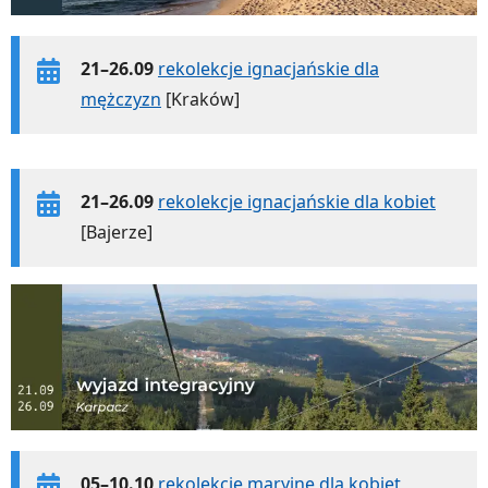
21–26.09
rekolekcje ignacjańskie dla
mężczyzn
[Kraków]
21–26.09
rekolekcje ignacjańskie dla kobiet
[Bajerze]
05–10.10
rekolekcje maryjne dla kobiet