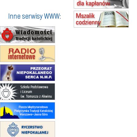
(jednorazowo)
15.08
KROSNO
Inne serwisy WWW:
Msza św.
15.08
CZĘSTOCHOWA
Msza św.
15.08
KOŁOBRZEG
Msza św.
16–22.08
BESKIDY
obóz wędrowny dla dziewcząt
16.08
KOŁOBRZEG
Msza św.
17–21.08
BAJERZE
rekolekcje franciszkańskie
20–22.08
GNIEZNO →
GIETRZWAŁD
Męska pielgrzymka rowerowa
22.08
OPOLE
Msza św.
22.08
OPOLE
II Pielgrzymka Tradycji Katolickiej
na Górę św. Anny