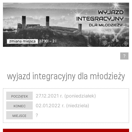
?
wyjazd integracyjny dla młodzieży
początek
27.12.2021 r. (poniedziałek)
koniec
02.01.2022 r. (niedziela)
miejsce
?