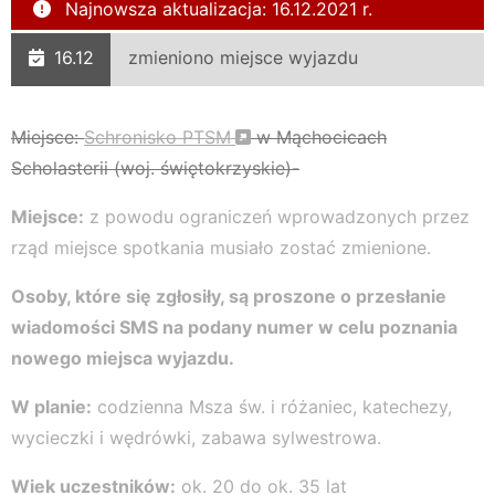
Najnowsza aktualizacja: 16.12.2021 r.
16.12
zmieniono miejsce wyjazdu
Miejsce:
Schronisko PTSM
w Mąchocicach
Scholasterii (woj. świętokrzyskie)-
Miejsce:
z powodu ograniczeń wprowadzonych przez
rząd miejsce spotkania musiało zostać zmienione.
Osoby, które się zgłosiły, są proszone o przesłanie
wiadomości SMS na podany numer w celu poznania
nowego miejsca wyjazdu.
W planie:
codzienna Msza św. i różaniec, katechezy,
wycieczki i wędrówki, zabawa sylwestrowa.
Wiek uczestników:
ok. 20 do ok. 35 lat