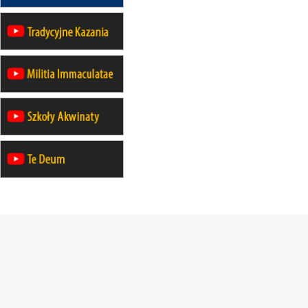
wyjazd z Warszawy na
pielgrzymkę do Gietrzwałdu
14–19.09
DARŁOWO
wyjazd integracyjny
21–26.09
KRAKÓW
rekolekcje ignacjańskie dla
mężczyzn
21–26.09
BAJERZE
rekolekcje ignacjańskie dla kobiet
21–26.09
KARPACZ
wyjazd integracyjny
05–10.10
BAJERZE
ZMIANA
rekolekcje maryjne dla kobiet
19–24.10
KRAKÓW
rekolekcje maryjne dla mężczyzn
26–31.10
WARSZAWA
rekolekcje ignacjańskie dla kobiet
09–14.11
KRAKÓW
rekolekcje ignacjańskie dla kobiet
09–14.11
BAJERZE
rekolekcje ignacjańskie dla