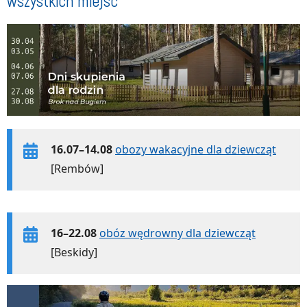
wszystkich miejsc
16.07–14.08
obozy wakacyjne dla dziewcząt
[Rembów]
16–22.08
obóz wędrowny dla dziewcząt
[Beskidy]