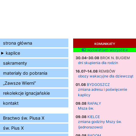
strona główna
KOMUNIKATY
wyświetlam wszystkie
kaplice
30.04–30.08
BROK N. BUGIEM
sakramenty
dni skupienia dla rodzin
16.07–14.08
REMBÓW
materiały do pobrania
obozy wakacyjne dla dziewcząt
„Zawsze Wierni”
01.08
BYDGOSZCZ
zmiana adresu i poświęcenie
rekolekcje ignacjańskie
kaplicy
kontakt
09.08
RAFAŁY
Msza św.
09.08
KIELCE
Bractwo św. Piusa X
zmiana godziny Mszy św.
(jednorazowo)
św. Pius X
09.08
RADOM