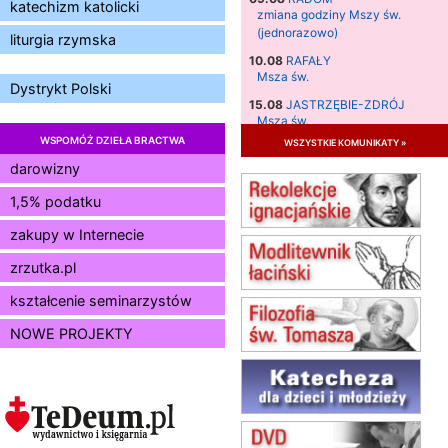
katechizm katolicki
zmiana godziny Mszy św.
(jednorazowo)
liturgia rzymska
10.08
RAFAŁY
Msza św.
Dystrykt Polski
15.08
JASTRZĘBIE-ZDRÓJ
Msza św.
WSPOMÓŻ DZIEŁA BRACTWA
wszystkie komunikaty »
15.08
RADOM
Msza św.
darowizny
15.08
KIELCE
1,5% podatku
Msza św.
zakupy w Internecie
15.08
BUKOWIEC
zmiana godziny Mszy św.
zrzutka.pl
(jednorazowo)
15.08
SZCZECIN
kształcenie seminarzystów
zmiana godziny Mszy św.
NOWE PROJEKTY
(jednorazowo)
15.08
TCZEW
zmiana godziny Mszy św.
(jednorazowo)
15.08
NOWY SĄCZ
zmiana porządku nabożeństw