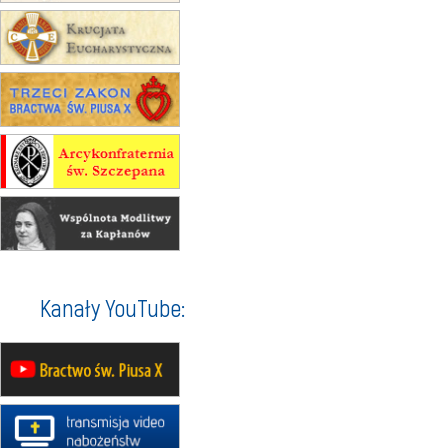
23–29.08
BESKIDY
obóz wędrowny dla chłopców
24–29.08
KRAKÓW
rekolekcje ignacjańskie dla kobiet
24–29.08
BAJERZE
rekolekcje ignacjańskie dla
mężczyzn
30.08
RAFAŁY
Msza św.
30.08
GNIEZNO
integracyjne spotkanie wiernych
07–11.09
KASZUBY
ZMIANA
Rekolekcje w drodze
12.09
OLSZTYN
Kanały YouTube:
XII Pielgrzymka Tradycji
Katolickiej do Gietrzwałdu
12.09
wyjazd z Poznania przez
Gniezno i Bydgoszcz na
pielgrzymkę do Gietrzwałdu
12.09