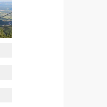
09–14.11
KRAKÓW
rekolekcje ignacjańskie dla
kobiet
09–14.11
BAJERZE
rekolekcje ignacjańskie dla
mężczyzn
23–28.11
WARSZAWA
rekolekcje ignacjańskie dla
kobiet
14–19.12
BAJERZE
rekolekcje ignacjańskie dla
kobiet
14–19.12
WARSZAWA
rekolekcje ignacjańskie dla
mężczyzn
27.12.2026–01.01.2027
ZAWOJA
sylwestrowy wyjazd
integracyjny