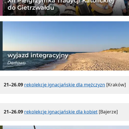
21–26.09
rekolekcje ignacjańskie dla mężczyzn
[Kraków]
21–26.09
rekolekcje ignacjańskie dla kobiet
[Bajerze]