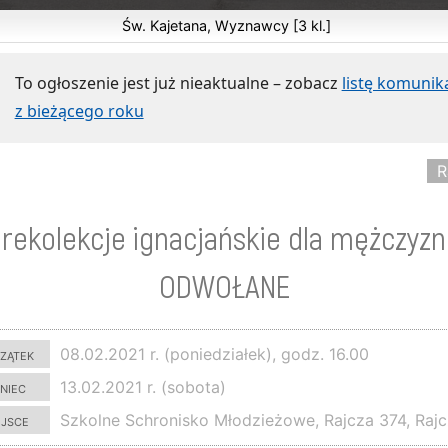
Św. Kajetana, Wyznawcy [3 kl.]
To ogłoszenie jest już nieaktualne – zobacz
listę komuni
z bieżącego roku
R
rekolekcje ignacjańskie dla mężczyzn
ODWOŁANE
zątek
08.02.2021 r. (poniedziałek), godz. 16.00
niec
13.02.2021 r. (sobota)
ejsce
Szkolne Schronisko Młodzieżowe, Rajcza 374, Raj