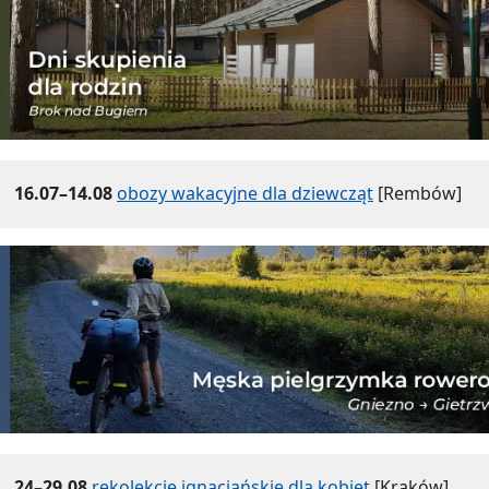
16.07–14.08
obozy wakacyjne dla dziewcząt
[Rembów]
24–29.08
rekolekcje ignacjańskie dla kobiet
[Kraków]