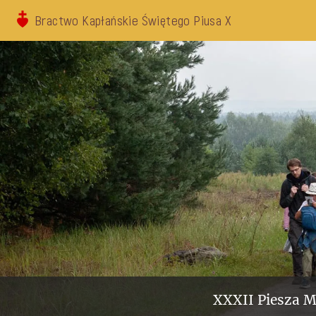
Bractwo Kapłańskie Świętego Piusa X
XXXII Piesza M