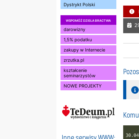
Dystrykt Polski
WSPOMÓŻ DZIEŁA BRACTWA
29
darowizny
1,5% podatku
zakupy w Internecie
zrzutka.pl
Pozos
kształcenie
seminarzystów
NOWE PROJEKTY
Komun
Inne serwisy WWW: