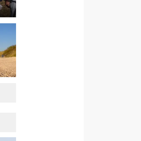
wyjazd z Warszawy na
pielgrzymkę do Gietrzwałdu
14–19.09
DARŁOWO
wyjazd integracyjny
21–26.09
KRAKÓW
rekolekcje ignacjańskie dla
mężczyzn
21–26.09
BAJERZE
rekolekcje ignacjańskie dla
kobiet
21–26.09
KARPACZ
wyjazd integracyjny
05–10.10
BAJERZE
ZMIANA
rekolekcje maryjne dla
kobiet
19–24.10
KRAKÓW
rekolekcje maryjne dla
mężczyzn
26–31.10
WARSZAWA
rekolekcje ignacjańskie dla
kobiet