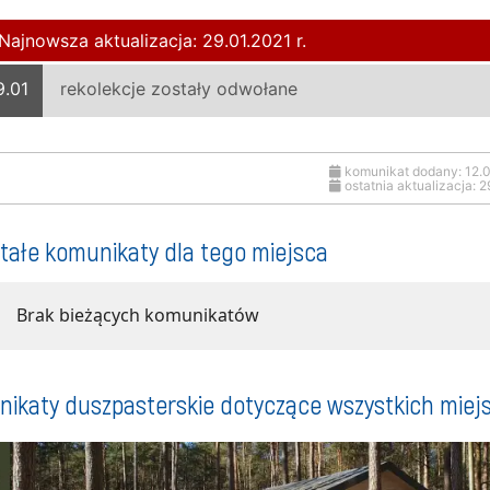
Najnowsza aktualizacja: 29.01.2021 r.
.01
rekolekcje zostały odwołane
komunikat dodany: 12.0
ostatnia aktualizacja: 2
tałe komunikaty dla tego miejsca
Brak bieżących komunikatów
ikaty duszpasterskie dotyczące wszystkich miej