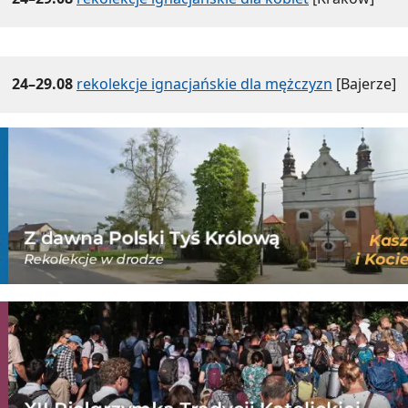
24–29.08
rekolekcje ignacjańskie dla mężczyzn
[Bajerze]