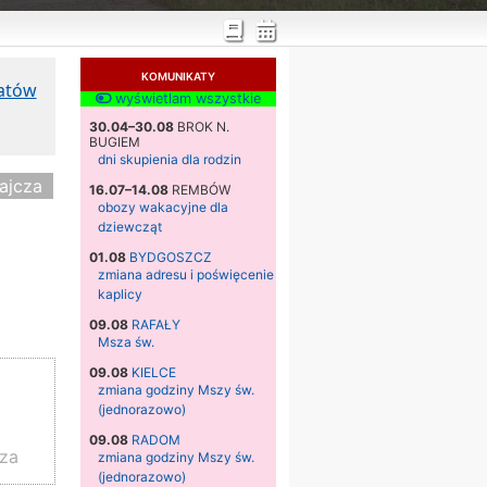
KOMUNIKATY
katów
wyświetlam wszystkie
30.04–30.08
BROK N.
BUGIEM
dni skupienia dla rodzin
ajcza
16.07–14.08
REMBÓW
obozy wakacyjne dla
dziewcząt
01.08
BYDGOSZCZ
zmiana adresu i poświęcenie
kaplicy
09.08
RAFAŁY
Msza św.
09.08
KIELCE
zmiana godziny Mszy św.
(jednorazowo)
09.08
RADOM
cza
zmiana godziny Mszy św.
(jednorazowo)