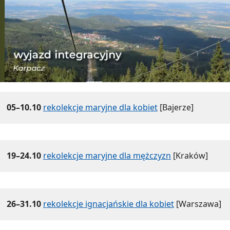
05–10.10
rekolekcje maryjne dla kobiet
[Bajerze]
19–24.10
rekolekcje maryjne dla mężczyzn
[Kraków]
26–31.10
rekolekcje ignacjańskie dla kobiet
[Warszawa]