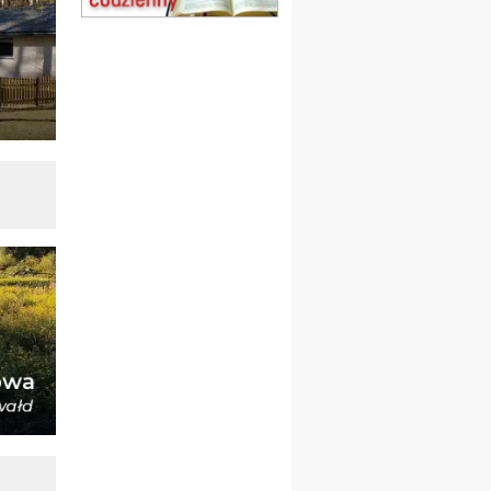
Msza św.
15.08
KOŁOBRZEG
Msza św.
16–22.08
BESKIDY
obóz wędrowny dla
dziewcząt
16.08
KOŁOBRZEG
Msza św.
17–21.08
BAJERZE
rekolekcje franciszkańskie
20–22.08
GNIEZNO →
GIETRZWAŁD
Męska pielgrzymka
rowerowa
22.08
OPOLE
Msza św.
22.08
OPOLE
II Pielgrzymka Tradycji
Katolickiej na Górę św. Anny
23–29.08
BESKIDY
obóz wędrowny dla