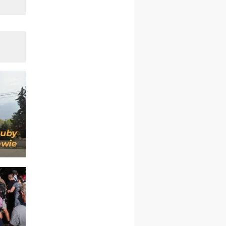
chłopców
24–29.08
KRAKÓW
rekolekcje ignacjańskie dla
kobiet
24–29.08
BAJERZE
rekolekcje ignacjańskie dla
mężczyzn
30.08
RAFAŁY
Msza św.
30.08
GNIEZNO
integracyjne spotkanie
wiernych
07–11.09
KASZUBY
ZMIANA
Rekolekcje w drodze
12.09
OLSZTYN
XII Pielgrzymka Tradycji
Katolickiej do Gietrzwałdu
12.09
wyjazd z Poznania przez
Gniezno i Bydgoszcz na
pielgrzymkę do Gietrzwałdu
12.09