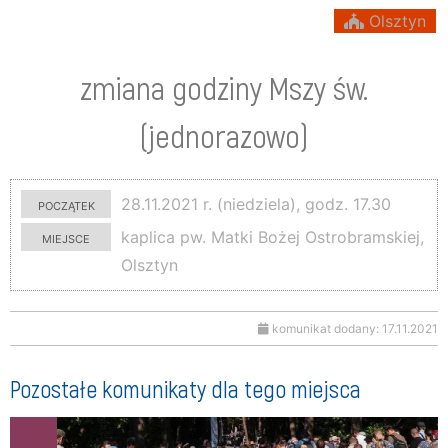
Olsztyn
zmiana godziny Mszy św.
(jednorazowo)
początek
28.11.2021 r. (niedziela), godz. 17.30
miejsce
kaplica pw. Matki Bożej Ostrobramskiej,
Olsztyn
komunikat dodany: 17.11.2021
Pozostałe komunikaty dla tego miejsca