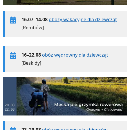
16.07–14.08
obozy wakacyjne dla dziewcząt
[Rembów]
16–22.08
obóz wędrowny dla dziewcząt
[Beskidy]
23–29.08
obóz wędrowny dla chłopców