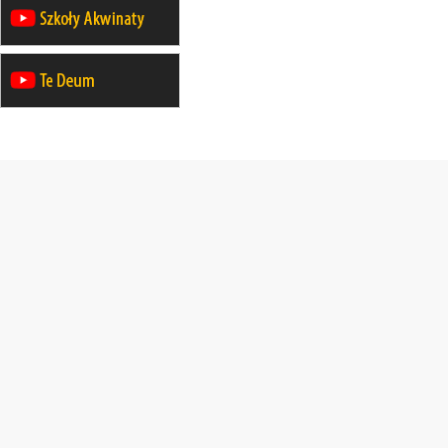
21–26.09
BAJERZE
rekolekcje ignacjańskie dla kobiet
21–26.09
KARPACZ
wyjazd integracyjny
05–10.10
BAJERZE
ZMIANA
rekolekcje maryjne dla kobiet
19–24.10
KRAKÓW
rekolekcje maryjne dla mężczyzn
26–31.10
WARSZAWA
rekolekcje ignacjańskie dla kobiet
09–14.11
KRAKÓW
rekolekcje ignacjańskie dla kobiet
09–14.11
BAJERZE
rekolekcje ignacjańskie dla
mężczyzn
23–28.11
WARSZAWA
rekolekcje ignacjańskie dla kobiet
14–19.12
BAJERZE
rekolekcje ignacjańskie dla kobiet
14–19.12
WARSZAWA
rekolekcje ignacjańskie dla