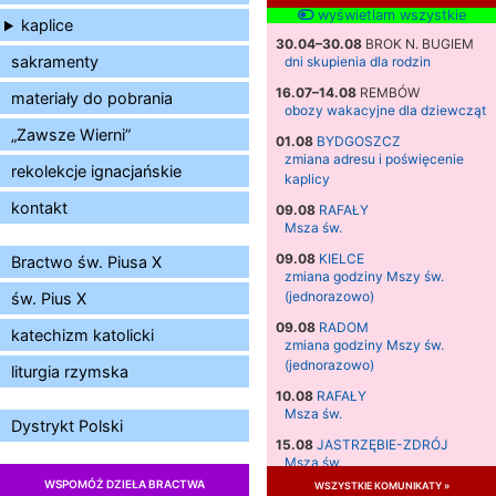
wyświetlam wszystkie
kaplice
30.04–30.08
BROK N. BUGIEM
sakramenty
dni skupienia dla rodzin
16.07–14.08
REMBÓW
materiały do pobrania
obozy wakacyjne dla dziewcząt
„Zawsze Wierni”
01.08
BYDGOSZCZ
zmiana adresu i poświęcenie
rekolekcje ignacjańskie
kaplicy
kontakt
09.08
RAFAŁY
Msza św.
09.08
KIELCE
Bractwo św. Piusa X
zmiana godziny Mszy św.
(jednorazowo)
św. Pius X
09.08
RADOM
katechizm katolicki
zmiana godziny Mszy św.
(jednorazowo)
liturgia rzymska
10.08
RAFAŁY
Msza św.
Dystrykt Polski
15.08
JASTRZĘBIE-ZDRÓJ
Msza św.
WSPOMÓŻ DZIEŁA BRACTWA
wszystkie komunikaty »
15.08
RADOM