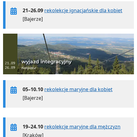
21–26.09
rekolekcje ignacjańskie dla kobiet
[Bajerze]
05–10.10
rekolekcje maryjne dla kobiet
[Bajerze]
19–24.10
rekolekcje maryjne dla mężczyzn
[Kraków]