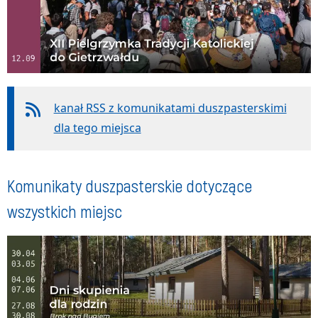
kanał RSS z komunikatami duszpasterskimi
dla tego miejsca
Komunikaty duszpasterskie dotyczące
wszystkich miejsc