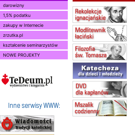
Msza św.
darowizny
15.08
KIELCE
1,5% podatku
Msza św.
zakupy w Internecie
15.08
BUKOWIEC
zmiana godziny Mszy św.
zrzutka.pl
(jednorazowo)
15.08
SZCZECIN
kształcenie seminarzystów
zmiana godziny Mszy św.
NOWE PROJEKTY
(jednorazowo)
15.08
TCZEW
zmiana godziny Mszy św.
(jednorazowo)
15.08
NOWY SĄCZ
zmiana porządku nabożeństw
(jednorazowo)
15.08
KROSNO
Inne serwisy WWW:
Msza św.
15.08
CZĘSTOCHOWA
Msza św.
15.08
KOŁOBRZEG
Msza św.