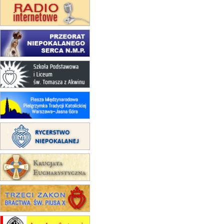
16–22.08
BESKIDY
obóz wędrowny dla dziewcząt
16.08
KOŁOBRZEG
Msza św.
17–21.08
BAJERZE
rekolekcje franciszkańskie
20–22.08
GNIEZNO →
GIETRZWAŁD
Męska pielgrzymka rowerowa
22.08
OPOLE
Msza św.
22.08
OPOLE
II Pielgrzymka Tradycji Katolickiej
na Górę św. Anny
23–29.08
BESKIDY
obóz wędrowny dla chłopców
24–29.08
KRAKÓW
rekolekcje ignacjańskie dla kobiet
24–29.08
BAJERZE
rekolekcje ignacjańskie dla
mężczyzn