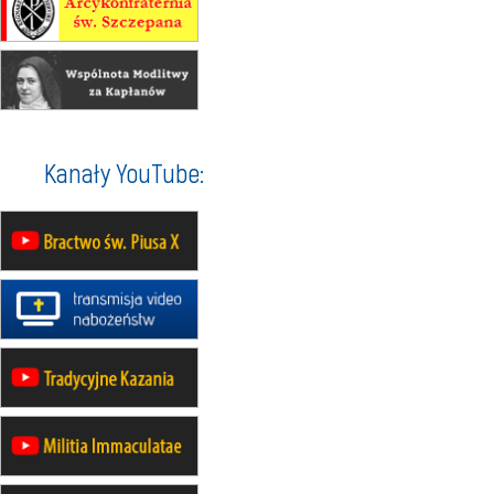
30.08
RAFAŁY
Msza św.
30.08
GNIEZNO
integracyjne spotkanie wiernych
07–11.09
KASZUBY
ZMIANA
Rekolekcje w drodze
12.09
OLSZTYN
Kanały YouTube:
XII Pielgrzymka Tradycji
Katolickiej do Gietrzwałdu
12.09
wyjazd z Poznania przez
Gniezno i Bydgoszcz na
pielgrzymkę do Gietrzwałdu
12.09
wyjazd z Warszawy na
pielgrzymkę do Gietrzwałdu
14–19.09
DARŁOWO
wyjazd integracyjny
21–26.09
KRAKÓW
rekolekcje ignacjańskie dla
mężczyzn