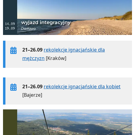
21–26.09
rekolekcje ignacjańskie dla
mężczyzn
[Kraków]
21–26.09
rekolekcje ignacjańskie dla kobiet
[Bajerze]