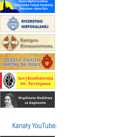
12.09
OLSZTYN
XII Pielgrzymka Tradycji
Katolickiej do Gietrzwałdu
12.09
wyjazd z Poznania przez
Gniezno i Bydgoszcz na
pielgrzymkę do Gietrzwałdu
12.09
wyjazd z Warszawy na
pielgrzymkę do Gietrzwałdu
14–19.09
DARŁOWO
wyjazd integracyjny
21–26.09
KRAKÓW
rekolekcje ignacjańskie dla
mężczyzn
21–26.09
BAJERZE
rekolekcje ignacjańskie dla kobiet
21–26.09
KARPACZ
wyjazd integracyjny
05–10.10
BAJERZE
ZMIANA
Kanały YouTube:
rekolekcje maryjne dla kobiet
19–24.10
KRAKÓW