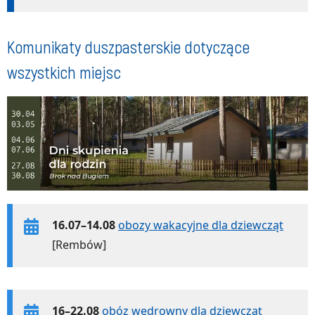
Komunikaty duszpasterskie dotyczące
wszystkich miejsc
16.07–14.08
obozy wakacyjne dla dziewcząt
[Rembów]
16–22.08
obóz wędrowny dla dziewcząt