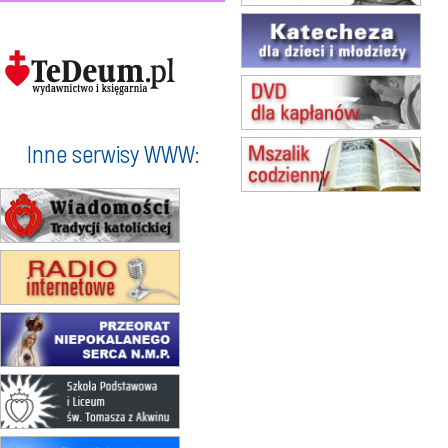
17–21.08
BAJERZE
rekolekcje franciszkańskie
20–22.08
GNIEZNO →
GIETRZWAŁD
Męska pielgrzymka rowerowa
22.08
OPOLE
Msza św.
Inne serwisy WWW:
23–29.08
BESKIDY
obóz wędrowny dla chłopców
24–29.08
KRAKÓW
rekolekcje ignacjańskie dla kobiet
24–29.08
BAJERZE
rekolekcje ignacjańskie dla
mężczyzn
30.08
RAFAŁY
Msza św.
30.08
GNIEZNO
integracyjne spotkanie wiernych
07–11.09
KASZUBY
ZMIANA
Rekolekcje w drodze