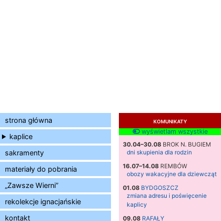
strona główna
KOMUNIKATY
wyświetlam wszystkie
kaplice
30.04–30.08
BROK N. BUGIEM
sakramenty
dni skupienia dla rodzin
16.07–14.08
REMBÓW
materiały do pobrania
obozy wakacyjne dla dziewcząt
„Zawsze Wierni”
01.08
BYDGOSZCZ
zmiana adresu i poświęcenie
rekolekcje ignacjańskie
kaplicy
kontakt
09.08
RAFAŁY