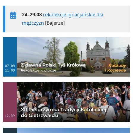
24–29.08
rekolekcje ignacjańskie dla
mężczyzn
[Bajerze]