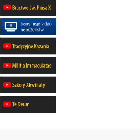
rekolekcje maryjne dla mężczyzn
26–31.10
WARSZAWA
rekolekcje ignacjańskie dla kobiet
09–14.11
KRAKÓW
rekolekcje ignacjańskie dla kobiet
09–14.11
BAJERZE
rekolekcje ignacjańskie dla
mężczyzn
23–28.11
WARSZAWA
rekolekcje ignacjańskie dla kobiet
14–19.12
BAJERZE
rekolekcje ignacjańskie dla kobiet
14–19.12
WARSZAWA
rekolekcje ignacjańskie dla
mężczyzn
27.12.2026–01.01.2027
ZAWOJA
sylwestrowy wyjazd integracyjny