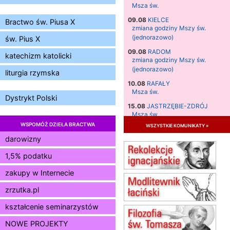
Msza św.
09.08
KIELCE
Bractwo św. Piusa X
zmiana godziny Mszy św.
(jednorazowo)
św. Pius X
09.08
RADOM
katechizm katolicki
zmiana godziny Mszy św.
(jednorazowo)
liturgia rzymska
10.08
RAFAŁY
Msza św.
Dystrykt Polski
15.08
JASTRZĘBIE-ZDRÓJ
Msza św.
WSPOMÓŻ DZIEŁA BRACTWA
wszystkie komunikaty »
15.08
RADOM
Msza św.
darowizny
15.08
KIELCE
1,5% podatku
Msza św.
zakupy w Internecie
15.08
KOŁOBRZEG
Msza św.
zrzutka.pl
16–22.08
BESKIDY
obóz wędrowny dla dziewcząt
kształcenie seminarzystów
16.08
KOŁOBRZEG
NOWE PROJEKTY
Msza św.