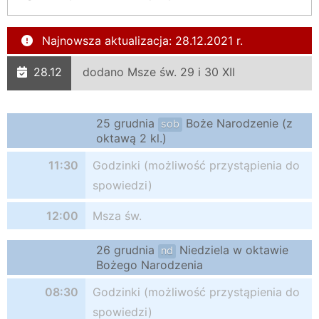
Najnowsza aktualizacja: 28.12.2021 r.
28.12
dodano Msze św. 29 i 30 XII
25 grudnia
Boże Narodzenie (z
sob
oktawą 2 kl.)
11:30
Godzinki (możliwość przystąpienia do
spowiedzi)
12:00
Msza św.
26 grudnia
Niedziela w oktawie
nd
Bożego Narodzenia
08:30
Godzinki (możliwość przystąpienia do
spowiedzi)