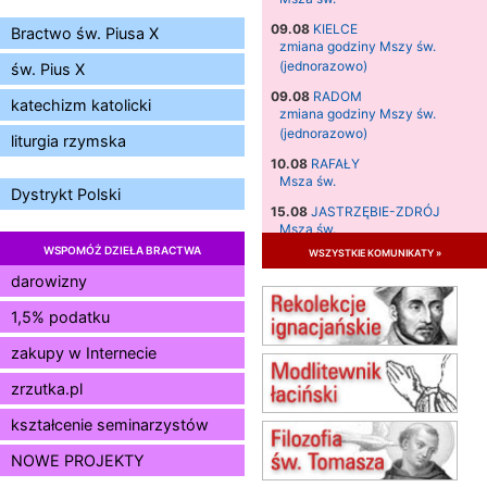
09.08
KIELCE
Bractwo św. Piusa X
zmiana godziny Mszy św.
(jednorazowo)
św. Pius X
09.08
RADOM
katechizm katolicki
zmiana godziny Mszy św.
(jednorazowo)
liturgia rzymska
10.08
RAFAŁY
Msza św.
Dystrykt Polski
15.08
JASTRZĘBIE-ZDRÓJ
Msza św.
WSPOMÓŻ DZIEŁA BRACTWA
wszystkie komunikaty »
15.08
RADOM
Msza św.
darowizny
15.08
KIELCE
1,5% podatku
Msza św.
zakupy w Internecie
15.08
KOŁOBRZEG
Msza św.
zrzutka.pl
16–22.08
BESKIDY
obóz wędrowny dla dziewcząt
kształcenie seminarzystów
16.08
KOŁOBRZEG
NOWE PROJEKTY
Msza św.