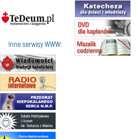
17–21.08
BAJERZE
rekolekcje franciszkańskie
20–22.08
GNIEZNO →
GIETRZWAŁD
Męska pielgrzymka rowerowa
22.08
OPOLE
Msza św.
Inne serwisy WWW:
23–29.08
BESKIDY
obóz wędrowny dla chłopców
24–29.08
KRAKÓW
rekolekcje ignacjańskie dla kobiet
24–29.08
BAJERZE
rekolekcje ignacjańskie dla
mężczyzn
30.08
RAFAŁY
Msza św.
30.08
GNIEZNO
integracyjne spotkanie wiernych
07–11.09
KASZUBY
ZMIANA
Rekolekcje w drodze
12.09
OLSZTYN