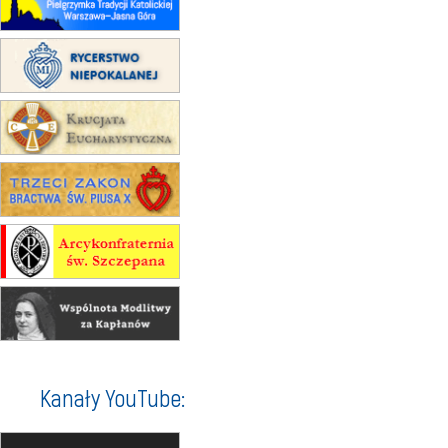
XII Pielgrzymka Tradycji
Katolickiej do Gietrzwałdu
12.09
wyjazd z Poznania przez
Gniezno i Bydgoszcz na
pielgrzymkę do Gietrzwałdu
12.09
wyjazd z Warszawy na
pielgrzymkę do Gietrzwałdu
14–19.09
DARŁOWO
wyjazd integracyjny
21–26.09
KRAKÓW
rekolekcje ignacjańskie dla
mężczyzn
21–26.09
BAJERZE
rekolekcje ignacjańskie dla kobiet
21–26.09
KARPACZ
wyjazd integracyjny
05–10.10
BAJERZE
ZMIANA
Kanały YouTube:
rekolekcje maryjne dla kobiet
19–24.10
KRAKÓW