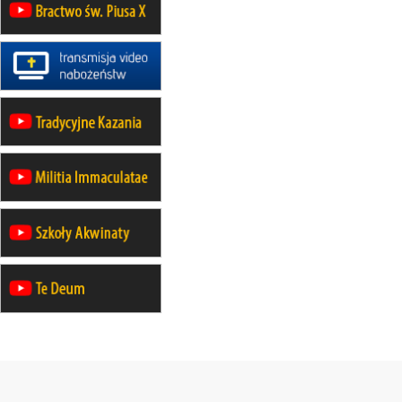
rekolekcje maryjne dla mężczyzn
26–31.10
WARSZAWA
rekolekcje ignacjańskie dla kobiet
09–14.11
KRAKÓW
rekolekcje ignacjańskie dla kobiet
09–14.11
BAJERZE
rekolekcje ignacjańskie dla
mężczyzn
23–28.11
WARSZAWA
rekolekcje ignacjańskie dla kobiet
14–19.12
BAJERZE
rekolekcje ignacjańskie dla kobiet
14–19.12
WARSZAWA
rekolekcje ignacjańskie dla
mężczyzn
27.12.2026–01.01.2027
ZAWOJA
sylwestrowy wyjazd integracyjny