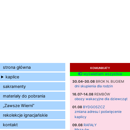
strona główna
KOMUNIKATY
wyświetlam wszystkie
kaplice
30.04–30.08
BROK N. BUGIEM
sakramenty
dni skupienia dla rodzin
16.07–14.08
REMBÓW
materiały do pobrania
obozy wakacyjne dla dziewcząt
„Zawsze Wierni”
01.08
BYDGOSZCZ
zmiana adresu i poświęcenie
rekolekcje ignacjańskie
kaplicy
kontakt
09.08
RAFAŁY
Msza św.