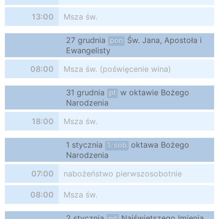
13:00
Msza św.
27 grudnia
Św. Jana, Apostoła i
pon
Ewangelisty
08:00
Msza św. (poświęcenie wina)
31 grudnia
w oktawie Bożego
pt
Narodzenia
18:00
Msza św.
1 stycznia
oktawa Bożego
1. sob
Narodzenia
07:00
nabożeństwo pierwszosobotnie
08:00
Msza św.
2 stycznia
Najświętszego Imienia
nd