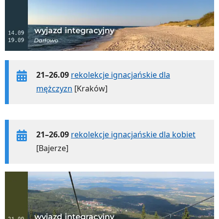
21–26.09
rekolekcje ignacjańskie dla
mężczyzn
[Kraków]
21–26.09
rekolekcje ignacjańskie dla kobiet
[Bajerze]