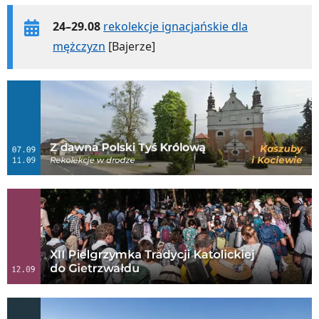
24–29.08
rekolekcje ignacjańskie dla
mężczyzn
[Bajerze]