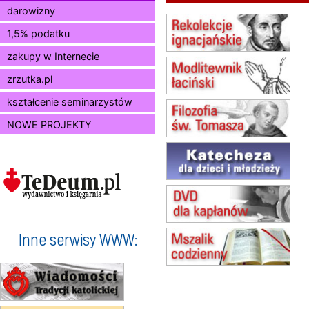
Msza św.
darowizny
15.08
KIELCE
1,5% podatku
Msza św.
zakupy w Internecie
15.08
KOŁOBRZEG
Msza św.
zrzutka.pl
16–22.08
BESKIDY
obóz wędrowny dla dziewcząt
kształcenie seminarzystów
16.08
KOŁOBRZEG
NOWE PROJEKTY
Msza św.
17–21.08
BAJERZE
rekolekcje franciszkańskie
20–22.08
GNIEZNO →
GIETRZWAŁD
Męska pielgrzymka rowerowa
22.08
OPOLE
Msza św.
Inne serwisy WWW:
23–29.08
BESKIDY
obóz wędrowny dla chłopców
24–29.08
KRAKÓW
rekolekcje ignacjańskie dla kobiet