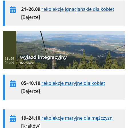
21–26.09
rekolekcje ignacjańskie dla kobiet
[Bajerze]
05–10.10
rekolekcje maryjne dla kobiet
[Bajerze]
19–24.10
rekolekcje maryjne dla mężczyzn
[Kraków]