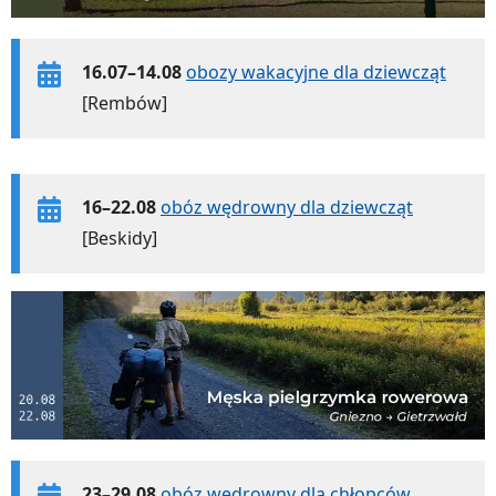
16.07–14.08
obozy wakacyjne dla dziewcząt
[Rembów]
16–22.08
obóz wędrowny dla dziewcząt
[Beskidy]
23–29.08
obóz wędrowny dla chłopców