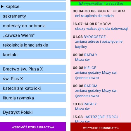
wyświetlam wszystkie
kaplice
30.04–30.08
BROK N. BUGIEM
sakramenty
dni skupienia dla rodzin
16.07–14.08
REMBÓW
materiały do pobrania
obozy wakacyjne dla dziewcząt
„Zawsze Wierni”
01.08
BYDGOSZCZ
zmiana adresu i poświęcenie
rekolekcje ignacjańskie
kaplicy
kontakt
09.08
RAFAŁY
Msza św.
09.08
KIELCE
Bractwo św. Piusa X
zmiana godziny Mszy św.
(jednorazowo)
św. Pius X
09.08
RADOM
katechizm katolicki
zmiana godziny Mszy św.
(jednorazowo)
liturgia rzymska
10.08
RAFAŁY
Msza św.
Dystrykt Polski
15.08
JASTRZĘBIE-ZDRÓJ
Msza św.
WSPOMÓŻ DZIEŁA BRACTWA
wszystkie komunikaty »
15.08
RADOM