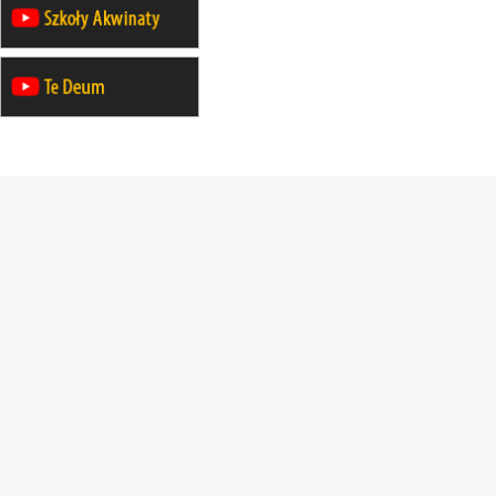
14–19.12
WARSZAWA
rekolekcje ignacjańskie dla
mężczyzn
27.12.2026–01.01.2027
ZAWOJA
sylwestrowy wyjazd integracyjny