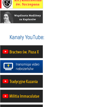
rekolekcje ignacjańskie dla
mężczyzn
21–26.09
BAJERZE
rekolekcje ignacjańskie dla kobiet
21–26.09
KARPACZ
wyjazd integracyjny
05–10.10
BAJERZE
ZMIANA
Kanały YouTube:
rekolekcje maryjne dla kobiet
19–24.10
KRAKÓW
rekolekcje maryjne dla mężczyzn
26–31.10
WARSZAWA
rekolekcje ignacjańskie dla kobiet
09–14.11
KRAKÓW
rekolekcje ignacjańskie dla kobiet
09–14.11
BAJERZE
rekolekcje ignacjańskie dla
mężczyzn
23–28.11
WARSZAWA
rekolekcje ignacjańskie dla kobiet
14–19.12
BAJERZE
rekolekcje ignacjańskie dla kobiet