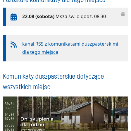
22.08 (sobota)
Msza św. o godz. 08:30
kanał RSS z komunikatami duszpasterskimi
dla tego miejsca
Komunikaty duszpasterskie dotyczące
wszystkich miejsc