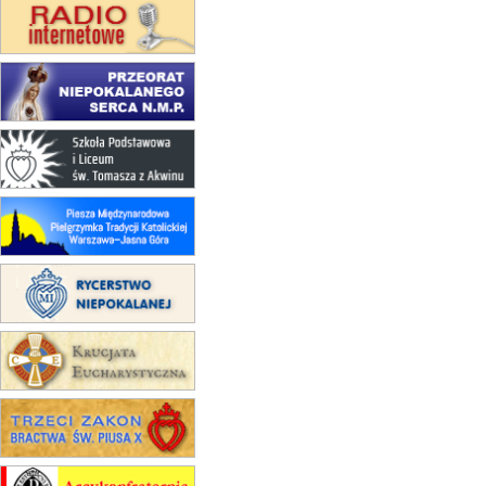
24–29.08
BAJERZE
rekolekcje ignacjańskie dla
mężczyzn
30.08
RAFAŁY
Msza św.
30.08
GNIEZNO
integracyjne spotkanie wiernych
07–11.09
KASZUBY
ZMIANA
Rekolekcje w drodze
12.09
OLSZTYN
XII Pielgrzymka Tradycji
Katolickiej do Gietrzwałdu
12.09
wyjazd z Poznania przez
Gniezno i Bydgoszcz na
pielgrzymkę do Gietrzwałdu
12.09
wyjazd z Warszawy na
pielgrzymkę do Gietrzwałdu
14–19.09
DARŁOWO
wyjazd integracyjny
21–26.09
KRAKÓW