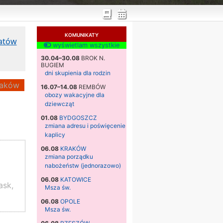
KOMUNIKATY
katów
wyświetlam wszystkie
30.04–30.08
BROK N.
BUGIEM
dni skupienia dla rodzin
aków
16.07–14.08
REMBÓW
obozy wakacyjne dla
dziewcząt
01.08
BYDGOSZCZ
zmiana adresu i poświęcenie
kaplicy
06.08
KRAKÓW
zmiana porządku
nabożeństw (jednorazowo)
06.08
KATOWICE
ask,
Msza św.
06.08
OPOLE
Msza św.