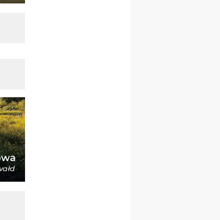
21–26.09
BAJERZE
rekolekcje ignacjańskie dla
kobiet
21–26.09
KARPACZ
wyjazd integracyjny
05–10.10
BAJERZE
ZMIANA
rekolekcje maryjne dla
kobiet
19–24.10
KRAKÓW
rekolekcje maryjne dla
mężczyzn
26–31.10
WARSZAWA
rekolekcje ignacjańskie dla
kobiet
09–14.11
KRAKÓW
rekolekcje ignacjańskie dla
kobiet
09–14.11
BAJERZE
rekolekcje ignacjańskie dla
mężczyzn
23–28.11
WARSZAWA
rekolekcje ignacjańskie dla