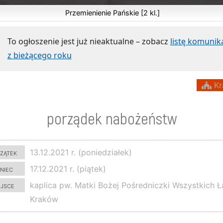
Przemienienie Pańskie [2 kl.]
To ogłoszenie jest już nieaktualne – zobacz
listę komuni
z bieżącego roku
Kr
porządek nabożeństw
zątek
13.12.2021 r. (poniedziałek)
niec
17.12.2021 r. (piątek)
ejsce
kaplica pw. Matki Bożej Pośredniczki Wszystkich Ł
Kraków