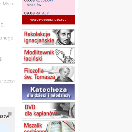
06.08
RZESZÓW
e Msze
Msza św.
09.08
RAFAŁY
Msza św.
wszystkie komunikaty »
0.
09.08
KIELCE
zmiana godziny Mszy św.
(jednorazowo)
zonego
09.08
RADOM
zmiana godziny Mszy św.
(jednorazowo)
ż
10.08
RAFAŁY
Msza św.
15.08
JASTRZĘBIE-ZDRÓJ
Msza św.
3.12.2021
15.08
RADOM
Msza św.
15.08
KIELCE
Msza św.
15.08
KOŁOBRZEG
ństw
Msza św.
16–22.08
BESKIDY