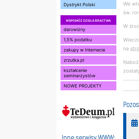
We wto
Dystrykt Polski
św. ror
WSPOMÓŻ DZIEŁA BRACTWA
W środ
darowizny
Wieczo
1,5% podatku
na
str
zakupy w Internecie
zrzutka.pl
Naboż
zosta
kształcenie
seminarzystów
NOWE PROJEKTY
Pozos
Inne serwisy WWW: