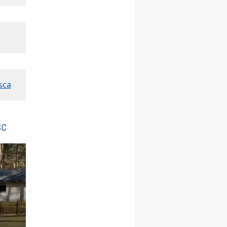
Msza św.
30.08
GNIEZNO
integracyjne spotkanie
wiernych
07–11.09
KASZUBY
ZMIANA
Rekolekcje w drodze
12.09
OLSZTYN
XII Pielgrzymka Tradycji
sca
Katolickiej do Gietrzwałdu
12.09
wyjazd z Poznania przez
Gniezno i Bydgoszcz na
sc
pielgrzymkę do Gietrzwałdu
12.09
wyjazd z Warszawy na
pielgrzymkę do Gietrzwałdu
14–19.09
DARŁOWO
wyjazd integracyjny
21–26.09
KRAKÓW
rekolekcje ignacjańskie dla
mężczyzn