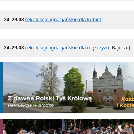
24–29.08
rekolekcje ignacjańskie dla kobiet
24–29.08
rekolekcje ignacjańskie dla mężczyzn
[Bajerze]