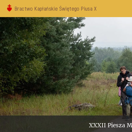
Bractwo Kapłańskie Świętego Piusa X
XXXII Piesza M