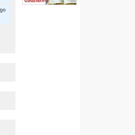
obóz wędrowny dla
dziewcząt
ego
16.08
KOŁOBRZEG
Msza św.
17–21.08
BAJERZE
rekolekcje franciszkańskie
20–22.08
GNIEZNO →
GIETRZWAŁD
Męska pielgrzymka
rowerowa
22.08
OPOLE
Msza św.
23–29.08
BESKIDY
obóz wędrowny dla
chłopców
24–29.08
KRAKÓW
rekolekcje ignacjańskie dla
kobiet
24–29.08
BAJERZE
rekolekcje ignacjańskie dla
mężczyzn
30.08
RAFAŁY