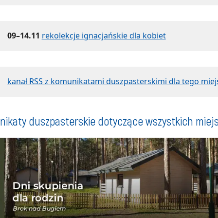
09–14.11
rekolekcje ignacjańskie dla kobiet
kanał RSS z komunikatami duszpasterskimi dla tego miej
ikaty duszpasterskie dotyczące wszystkich miej