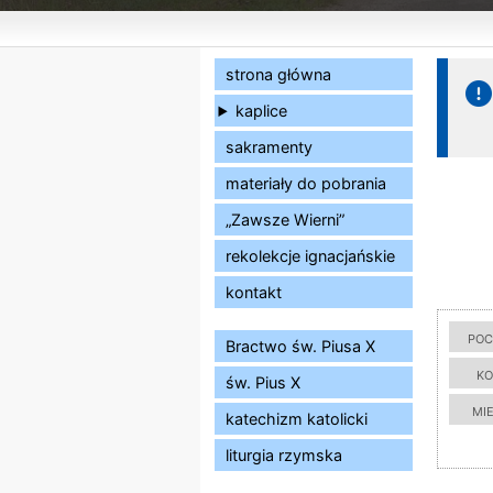
strona główna
kaplice
sakramenty
materiały do pobrania
„Zawsze Wierni”
rekolekcje ignacjańskie
kontakt
poc
Bractwo św. Piusa X
ko
św. Pius X
mi
katechizm katolicki
liturgia rzymska