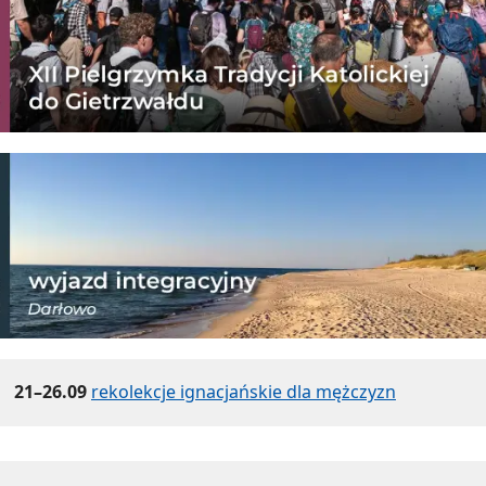
21–26.09
rekolekcje ignacjańskie dla mężczyzn