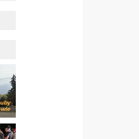
kobiet
14–19.12
BAJERZE
rekolekcje ignacjańskie dla
kobiet
14–19.12
WARSZAWA
rekolekcje ignacjańskie dla
mężczyzn
27.12.2026–01.01.2027
ZAWOJA
sylwestrowy wyjazd
integracyjny