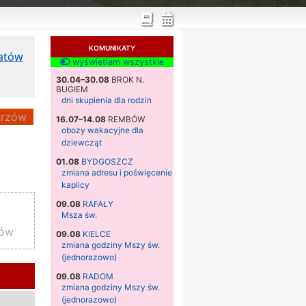
KOMUNIKATY
katów
wyświetlam wszystkie
30.04–30.08
BROK N.
BUGIEM
dni skupienia dla rodzin
rzów
16.07–14.08
REMBÓW
obozy wakacyjne dla
dziewcząt
01.08
BYDGOSZCZ
zmiana adresu i poświęcenie
kaplicy
09.08
RAFAŁY
Msza św.
zów
09.08
KIELCE
zmiana godziny Mszy św.
(jednorazowo)
09.08
RADOM
zmiana godziny Mszy św.
(jednorazowo)