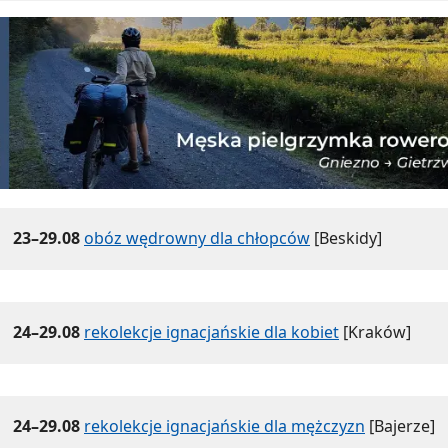
23–29.08
obóz wędrowny dla chłopców
[Beskidy]
24–29.08
rekolekcje ignacjańskie dla kobiet
[Kraków]
24–29.08
rekolekcje ignacjańskie dla mężczyzn
[Bajerze]