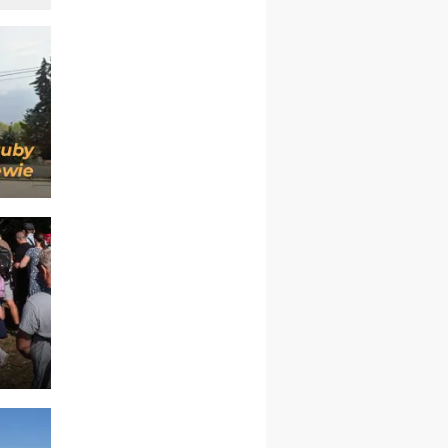
mężczyzn
26–31.10
WARSZAWA
rekolekcje ignacjańskie dla
kobiet
09–14.11
KRAKÓW
rekolekcje ignacjańskie dla
kobiet
09–14.11
BAJERZE
rekolekcje ignacjańskie dla
mężczyzn
23–28.11
WARSZAWA
rekolekcje ignacjańskie dla
kobiet
14–19.12
BAJERZE
rekolekcje ignacjańskie dla
kobiet
14–19.12
WARSZAWA
rekolekcje ignacjańskie dla
mężczyzn
27.12.2026–01.01.2027
ZAWOJA
sylwestrowy wyjazd