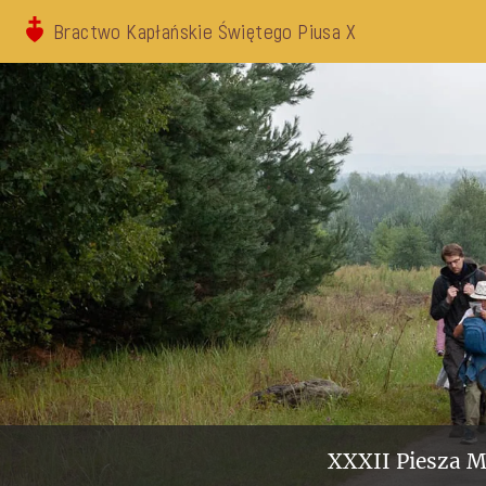
Bractwo Kapłańskie Świętego Piusa X
XXXII Piesza M