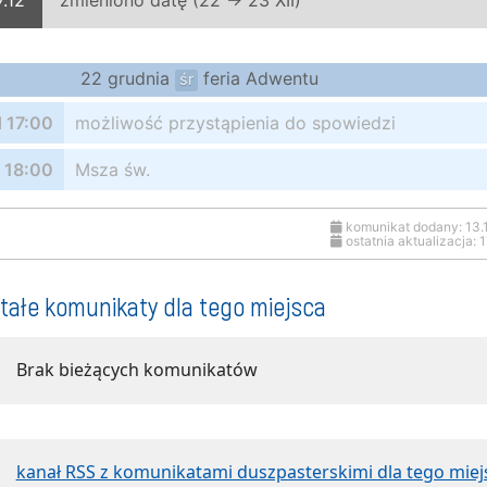
.12
zmieniono datę (22 → 23 XII)
22 grudnia
feria Adwentu
śr
 17:00
możliwość przystąpienia do spowiedzi
18:00
Msza św.
komunikat dodany: 13.
ostatnia aktualizacja: 
tałe komunikaty dla tego miejsca
Brak bieżących komunikatów
kanał RSS z komunikatami duszpasterskimi dla tego miej