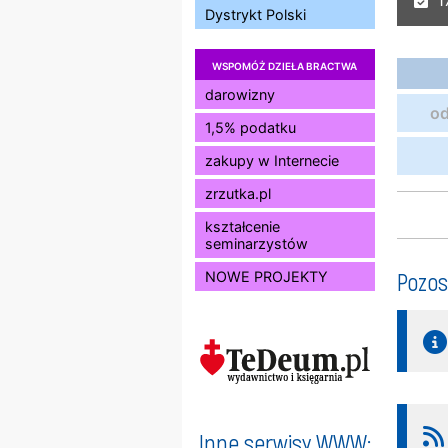
17
Dystrykt Polski
WSPOMÓŻ DZIEŁA BRACTWA
darowizny
od
1,5% podatku
zakupy w Internecie
zrzutka.pl
kształcenie
seminarzystów
Pozos
NOWE PROJEKTY
Inne serwisy WWW: