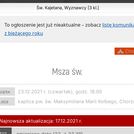
Św. Kajetana, Wyznawcy [3 kl.]
To ogłoszenie jest już nieaktualne – zobacz
listę komuni
z bieżącego roku
Cho
Msza św.
zątek
23.12.2021 r. (czwartek), godz. 18.00
ejsce
kaplica pw. św. Maksymiliana Marii Kolbego, Chor
Najnowsza aktualizacja: 17.12.2021 r.