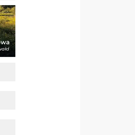
12.09
wyjazd z Poznania przez
Gniezno i Bydgoszcz na
pielgrzymkę do Gietrzwałdu
12.09
wyjazd z Warszawy na
pielgrzymkę do Gietrzwałdu
14–19.09
DARŁOWO
wyjazd integracyjny
21–26.09
KRAKÓW
rekolekcje ignacjańskie dla
mężczyzn
21–26.09
BAJERZE
rekolekcje ignacjańskie dla
kobiet
21–26.09
KARPACZ
wyjazd integracyjny
05–10.10
BAJERZE
ZMIANA
rekolekcje maryjne dla
kobiet
19–24.10
KRAKÓW
rekolekcje maryjne dla