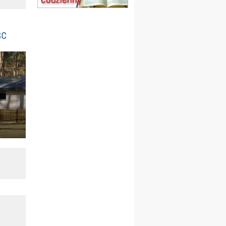
22.08
OPOLE
Msza św.
sc
23–29.08
BESKIDY
obóz wędrowny dla
chłopców
24–29.08
KRAKÓW
rekolekcje ignacjańskie dla
kobiet
24–29.08
BAJERZE
rekolekcje ignacjańskie dla
mężczyzn
30.08
RAFAŁY
Msza św.
30.08
GNIEZNO
integracyjne spotkanie
wiernych
07–11.09
KASZUBY
ZMIANA
Rekolekcje w drodze
12.09
OLSZTYN
XII Pielgrzymka Tradycji
Katolickiej do Gietrzwałdu