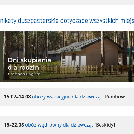
ikaty duszpasterskie dotyczące wszystkich miej
16.07–14.08
obozy wakacyjne dla dziewcząt
[Rembów]
16–22.08
obóz wędrowny dla dziewcząt
[Beskidy]