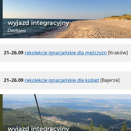
21–26.09
rekolekcje ignacjańskie dla mężczyzn
[Kraków]
21–26.09
rekolekcje ignacjańskie dla kobiet
[Bajerze]