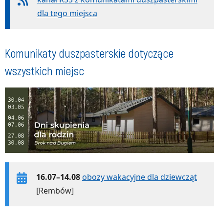
dla tego miejsca
Komunikaty duszpasterskie dotyczące
wszystkich miejsc
16.07–14.08
obozy wakacyjne dla dziewcząt
[Rembów]