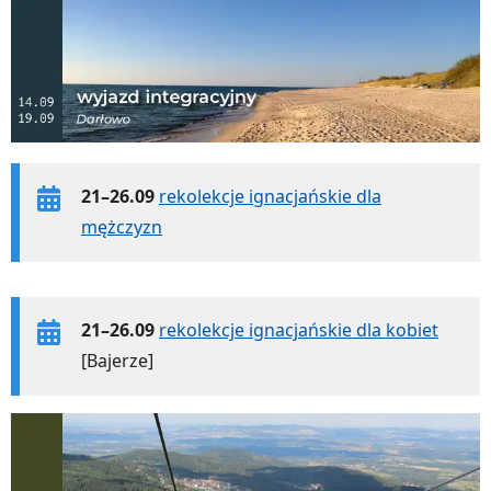
21–26.09
rekolekcje ignacjańskie dla
mężczyzn
21–26.09
rekolekcje ignacjańskie dla kobiet
[Bajerze]