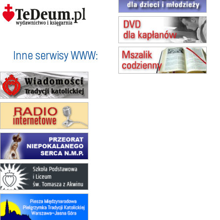
20–22.08
GNIEZNO →
GIETRZWAŁD
Męska pielgrzymka rowerowa
22.08
OPOLE
Msza św.
Inne serwisy WWW:
23–29.08
BESKIDY
obóz wędrowny dla chłopców
24–29.08
KRAKÓW
rekolekcje ignacjańskie dla kobiet
24–29.08
BAJERZE
rekolekcje ignacjańskie dla
mężczyzn
30.08
RAFAŁY
Msza św.
30.08
GNIEZNO
integracyjne spotkanie wiernych
07–11.09
KASZUBY
ZMIANA
Rekolekcje w drodze
12.09
OLSZTYN
XII Pielgrzymka Tradycji
Katolickiej do Gietrzwałdu