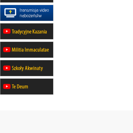
rekolekcje ignacjańskie dla kobiet
09–14.11
KRAKÓW
rekolekcje ignacjańskie dla kobiet
09–14.11
BAJERZE
rekolekcje ignacjańskie dla
mężczyzn
23–28.11
WARSZAWA
rekolekcje ignacjańskie dla kobiet
14–19.12
BAJERZE
rekolekcje ignacjańskie dla kobiet
14–19.12
WARSZAWA
rekolekcje ignacjańskie dla
mężczyzn
27.12.2026–01.01.2027
ZAWOJA
sylwestrowy wyjazd integracyjny