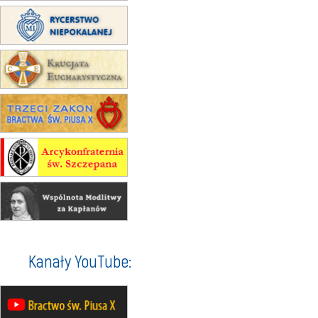
12.09
wyjazd z Poznania przez
Gniezno i Bydgoszcz na
pielgrzymkę do Gietrzwałdu
12.09
wyjazd z Warszawy na
pielgrzymkę do Gietrzwałdu
14–19.09
DARŁOWO
wyjazd integracyjny
21–26.09
KRAKÓW
rekolekcje ignacjańskie dla
mężczyzn
21–26.09
BAJERZE
rekolekcje ignacjańskie dla kobiet
21–26.09
KARPACZ
wyjazd integracyjny
05–10.10
BAJERZE
ZMIANA
Kanały YouTube:
rekolekcje maryjne dla kobiet
19–24.10
KRAKÓW
rekolekcje maryjne dla mężczyzn
26–31.10
WARSZAWA