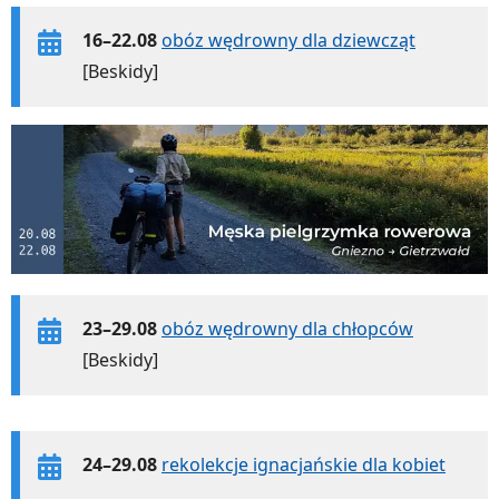
16–22.08
obóz wędrowny dla dziewcząt
[Beskidy]
23–29.08
obóz wędrowny dla chłopców
[Beskidy]
24–29.08
rekolekcje ignacjańskie dla kobiet