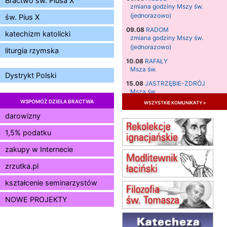
Bractwo św. Piusa X
zmiana godziny Mszy św.
(jednorazowo)
św. Pius X
09.08
RADOM
katechizm katolicki
zmiana godziny Mszy św.
(jednorazowo)
liturgia rzymska
10.08
RAFAŁY
Msza św.
Dystrykt Polski
15.08
JASTRZĘBIE-ZDRÓJ
Msza św.
WSPOMÓŻ DZIEŁA BRACTWA
wszystkie komunikaty »
15.08
RADOM
Msza św.
darowizny
15.08
KIELCE
1,5% podatku
Msza św.
zakupy w Internecie
15.08
KOŁOBRZEG
Msza św.
zrzutka.pl
16–22.08
BESKIDY
obóz wędrowny dla dziewcząt
kształcenie seminarzystów
16.08
KOŁOBRZEG
NOWE PROJEKTY
Msza św.
17–21.08
BAJERZE
rekolekcje franciszkańskie