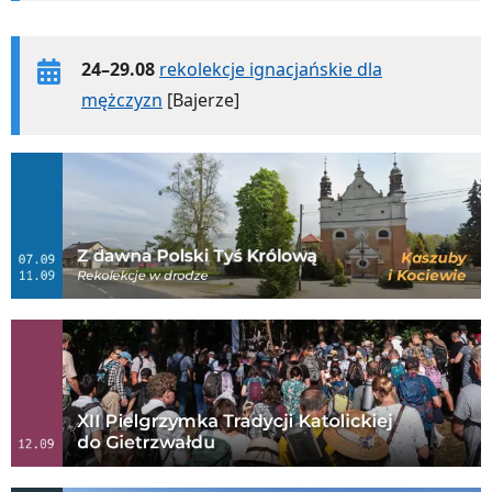
24–29.08
rekolekcje ignacjańskie dla
mężczyzn
[Bajerze]