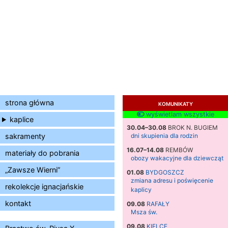
strona główna
KOMUNIKATY
wyświetlam wszystkie
kaplice
30.04–30.08
BROK N. BUGIEM
sakramenty
dni skupienia dla rodzin
16.07–14.08
REMBÓW
materiały do pobrania
obozy wakacyjne dla dziewcząt
„Zawsze Wierni”
01.08
BYDGOSZCZ
zmiana adresu i poświęcenie
rekolekcje ignacjańskie
kaplicy
kontakt
09.08
RAFAŁY
Msza św.
09.08
KIELCE