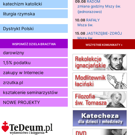
09.08
RADOM
katechizm katolicki
zmiana godziny Mszy św.
(jednorazowo)
liturgia rzymska
10.08
RAFAŁY
Msza św.
Dystrykt Polski
15.08
JASTRZĘBIE-ZDRÓJ
Msza św.
WSPOMÓŻ DZIEŁA BRACTWA
wszystkie komunikaty »
15.08
RADOM
Msza św.
darowizny
15.08
KIELCE
1,5% podatku
Msza św.
zakupy w Internecie
15.08
BUKOWIEC
zmiana godziny Mszy św.
zrzutka.pl
(jednorazowo)
15.08
SZCZECIN
kształcenie seminarzystów
zmiana godziny Mszy św.
NOWE PROJEKTY
(jednorazowo)
15.08
KOŁOBRZEG
Msza św.
16–22.08
BESKIDY
obóz wędrowny dla dziewcząt