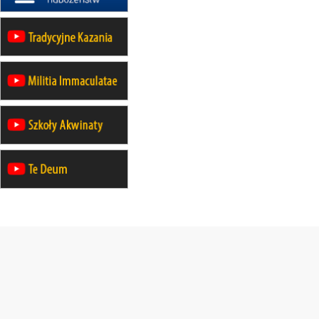
19–24.10
KRAKÓW
rekolekcje maryjne dla mężczyzn
26–31.10
WARSZAWA
rekolekcje ignacjańskie dla kobiet
09–14.11
KRAKÓW
rekolekcje ignacjańskie dla kobiet
09–14.11
BAJERZE
rekolekcje ignacjańskie dla
mężczyzn
23–28.11
WARSZAWA
rekolekcje ignacjańskie dla kobiet
14–19.12
BAJERZE
rekolekcje ignacjańskie dla kobiet
14–19.12
WARSZAWA
rekolekcje ignacjańskie dla
mężczyzn
27.12.2026–01.01.2027
ZAWOJA
sylwestrowy wyjazd integracyjny