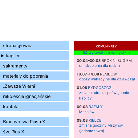
strona główna
KOMUNIKATY
wyświetlam wszystkie
kaplice
30.04–30.08
BROK N. BUGIEM
sakramenty
dni skupienia dla rodzin
16.07–14.08
REMBÓW
materiały do pobrania
obozy wakacyjne dla dziewcząt
„Zawsze Wierni”
01.08
BYDGOSZCZ
zmiana adresu i poświęcenie
rekolekcje ignacjańskie
kaplicy
kontakt
09.08
RAFAŁY
Msza św.
09.08
KIELCE
Bractwo św. Piusa X
zmiana godziny Mszy św.
(jednorazowo)
św. Pius X