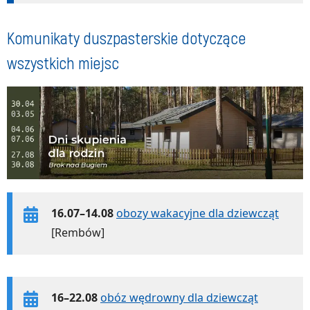
Komunikaty duszpasterskie dotyczące
wszystkich miejsc
16.07–14.08
obozy wakacyjne dla dziewcząt
[Rembów]
16–22.08
obóz wędrowny dla dziewcząt