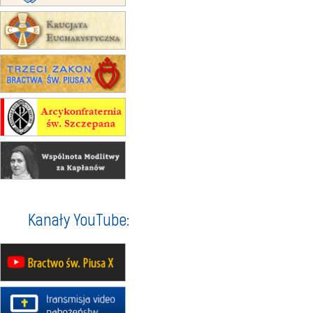
Rekolekcje w drodze
12.09
OLSZTYN
XII Pielgrzymka Tradycji
Katolickiej do Gietrzwałdu
12.09
wyjazd z Poznania przez
Gniezno i Bydgoszcz na
pielgrzymkę do Gietrzwałdu
12.09
wyjazd z Warszawy na
pielgrzymkę do Gietrzwałdu
14–19.09
DARŁOWO
wyjazd integracyjny
21–26.09
KRAKÓW
rekolekcje ignacjańskie dla
Kanały YouTube:
mężczyzn
21–26.09
BAJERZE
rekolekcje ignacjańskie dla kobiet
21–26.09
KARPACZ
wyjazd integracyjny
05–10.10
BAJERZE
ZMIANA
rekolekcje maryjne dla kobiet