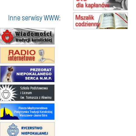
16.08
KOŁOBRZEG
Msza św.
Inne serwisy WWW:
17–21.08
BAJERZE
rekolekcje franciszkańskie
20–22.08
GNIEZNO →
GIETRZWAŁD
Męska pielgrzymka rowerowa
22.08
OPOLE
Msza św.
23–29.08
BESKIDY
obóz wędrowny dla chłopców
24–29.08
KRAKÓW
rekolekcje ignacjańskie dla kobiet
24–29.08
BAJERZE
rekolekcje ignacjańskie dla
mężczyzn
30.08
RAFAŁY
Msza św.
30.08
GNIEZNO
integracyjne spotkanie wiernych
07–11.09
KASZUBY
ZMIANA