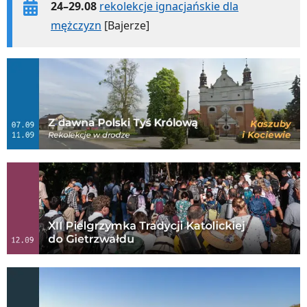
24–29.08
rekolekcje ignacjańskie dla
mężczyzn
[Bajerze]