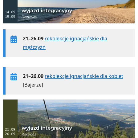
21–26.09
rekolekcje ignacjańskie dla
mężczyzn
21–26.09
rekolekcje ignacjańskie dla kobiet
[Bajerze]