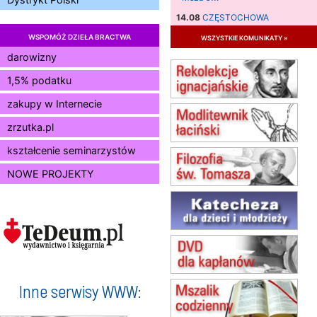
14.08
CZĘSTOCHOWA
Msza św.
WSPOMÓŻ DZIEŁA BRACTWA
wszystkie komunikaty »
15.08
JASTRZĘBIE-ZDRÓJ
darowizny
Msza św.
1,5% podatku
15.08
RADOM
Msza św.
zakupy w Internecie
15.08
KIELCE
Msza św.
zrzutka.pl
15.08
BUKOWIEC
kształcenie seminarzystów
zmiana godziny Mszy św.
(jednorazowo)
NOWE PROJEKTY
15.08
SZCZECIN
zmiana godziny Mszy św.
(jednorazowo)
15.08
TCZEW
zmiana godziny Mszy św.
(jednorazowo)
15.08
NOWY SĄCZ
zmiana porządku nabożeństw
Inne serwisy WWW:
(jednorazowo)