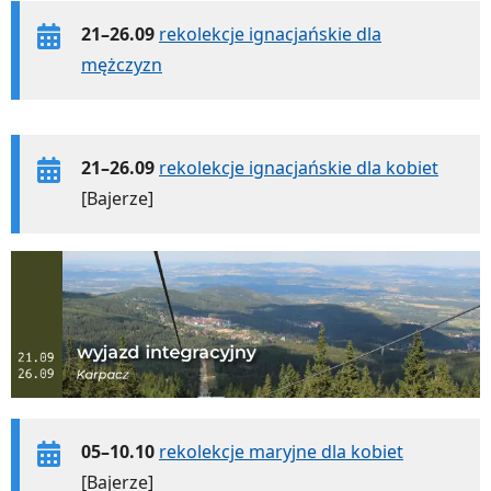
21–26.09
rekolekcje ignacjańskie dla
mężczyzn
21–26.09
rekolekcje ignacjańskie dla kobiet
[Bajerze]
05–10.10
rekolekcje maryjne dla kobiet
[Bajerze]