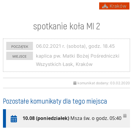
Kraków
spotkanie koła MI 2
początek
06.02.2021 r. (sobota), godz. 18.45
miejsce
kaplica pw. Matki Bożej Pośredniczki
Wszystkich Łask, Kraków
komunikat dodany: 03.02.2020
Pozostałe komunikaty dla tego miejsca
10.08 (poniedziałek)
Msza św. o godz. 05:40