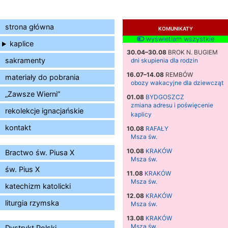
strona główna
KOMUNIKATY
wyświetlam wszystkie
kaplice
30.04–30.08
BROK N. BUGIEM
sakramenty
dni skupienia dla rodzin
16.07–14.08
REMBÓW
materiały do pobrania
obozy wakacyjne dla dziewcząt
„Zawsze Wierni”
01.08
BYDGOSZCZ
zmiana adresu i poświęcenie
rekolekcje ignacjańskie
kaplicy
kontakt
10.08
RAFAŁY
Msza św.
10.08
KRAKÓW
Bractwo św. Piusa X
Msza św.
św. Pius X
11.08
KRAKÓW
Msza św.
katechizm katolicki
12.08
KRAKÓW
liturgia rzymska
Msza św.
13.08
KRAKÓW
Msza św.
Dystrykt Polski