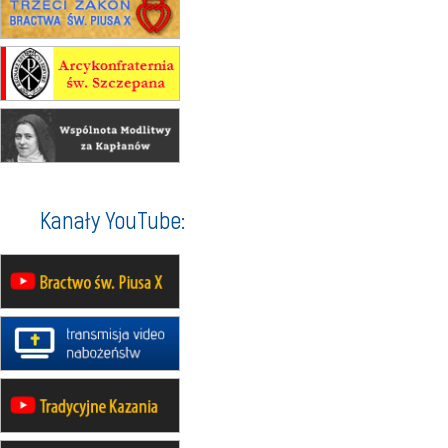
17–21.08
BAJERZE
rekolekcje franciszkańskie
20–22.08
GNIEZNO →
GIETRZWAŁD
Męska pielgrzymka rowerowa
22.08
OPOLE
Msza św.
22.08
OPOLE
II Pielgrzymka Tradycji Katolickiej
na Górę św. Anny
23–29.08
BESKIDY
Kanały YouTube:
obóz wędrowny dla chłopców
24–29.08
KRAKÓW
rekolekcje ignacjańskie dla kobiet
24–29.08
BAJERZE
rekolekcje ignacjańskie dla
mężczyzn
30.08
RAFAŁY
Msza św.
30.08
GNIEZNO
integracyjne spotkanie wiernych