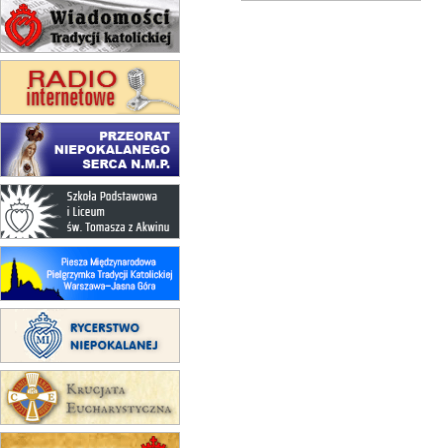
15.08
KROSNO
Msza św.
15.08
CZĘSTOCHOWA
Msza św.
15.08
KRAKÓW
zmiana porządku nabożeństw
(jednorazowo)
15.08
KOŁOBRZEG
Msza św.
15.08
RZESZÓW
zmiana adresu i poświęcenie
kaplicy
15.08
RZESZÓW
zmiana porządku nabożeństw (na
stałe)
16–22.08
BESKIDY
obóz wędrowny dla dziewcząt
16.08
KOŁOBRZEG
Msza św.
16.08
KATOWICE
integracyjne spotkanie wiernych