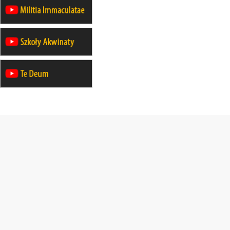
30.08
SŁUPSK
zmiana porządku nabożeństw (na
stałe)
06.09
TCZEW
zmiana porządku nabożeństw (na
stałe)
06.09
OLSZTYN
zmiana porządku nabożeństw (na
stałe)
07–11.09
KASZUBY
ZMIANA
Rekolekcje w drodze
12.09
OLSZTYN
XII Pielgrzymka Tradycji
Katolickiej do Gietrzwałdu
12.09
wyjazd z Poznania przez
Gniezno i Bydgoszcz na
pielgrzymkę do Gietrzwałdu
12.09
wyjazd z Warszawy na
pielgrzymkę do Gietrzwałdu
14–19.09
DARŁOWO