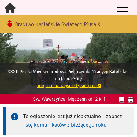
Bractwo Kapłańskie Świętego Piusa X
XXXII Piesza Międzynarodowa Pielgrzymka Tradycji Katolickiej
na Jasną Górę
program na wejście 14 sierpnia
Św. Wawrzyńca, Męczennika [2 kl.]
To ogłoszenie jest już nieaktualne – zobacz
listę komunikatów z bieżącego roku