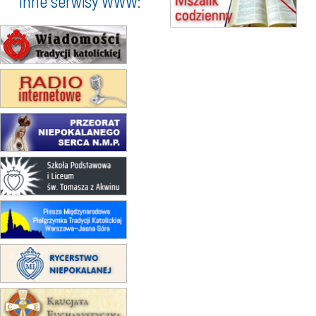
Inne serwisy WWW:
(jednorazowo)
15.08
KROSNO
Msza św.
15.08
CZĘSTOCHOWA
Msza św.
15.08
KRAKÓW
zmiana porządku nabożeństw
(jednorazowo)
15.08
KOŁOBRZEG
Msza św.
15.08
RZESZÓW
zmiana adresu i poświęcenie
kaplicy
15.08
RZESZÓW
zmiana porządku nabożeństw (na
stałe)
16–22.08
BESKIDY
obóz wędrowny dla dziewcząt
16.08
KOŁOBRZEG
Msza św.
16.08
KATOWICE