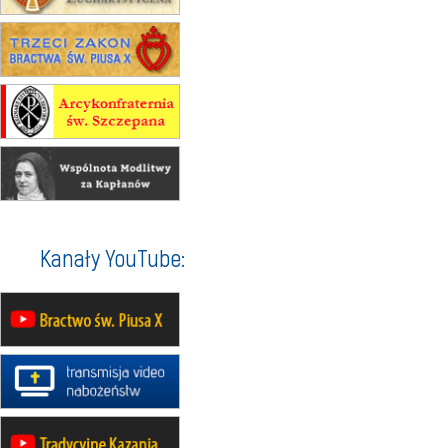
integracyjne spotkanie wiernych
17–21.08
BAJERZE
rekolekcje franciszkańskie
20–22.08
GNIEZNO →
GIETRZWAŁD
Męska pielgrzymka rowerowa
22.08
OPOLE
Msza św.
22.08
OPOLE
II Pielgrzymka Tradycji Katolickiej
na Górę św. Anny
23–29.08
BESKIDY
Kanały YouTube:
obóz wędrowny dla chłopców
24–29.08
KRAKÓW
rekolekcje ignacjańskie dla kobiet
24–29.08
BAJERZE
rekolekcje ignacjańskie dla
mężczyzn
30.08
RAFAŁY
Msza św.
30.08
GNIEZNO