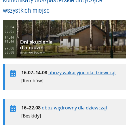
wszystkich miejsc
16.07–14.08
obozy wakacyjne dla dziewcząt
[Rembów]
16–22.08
obóz wędrowny dla dziewcząt
[Beskidy]