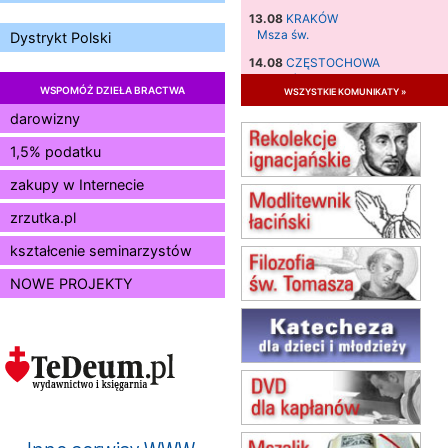
13.08
KRAKÓW
Msza św.
Dystrykt Polski
14.08
CZĘSTOCHOWA
Msza św.
WSPOMÓŻ DZIEŁA BRACTWA
wszystkie komunikaty »
15.08
JASTRZĘBIE-ZDRÓJ
darowizny
Msza św.
1,5% podatku
15.08
RADOM
Msza św.
zakupy w Internecie
15.08
KIELCE
Msza św.
zrzutka.pl
15.08
BUKOWIEC
kształcenie seminarzystów
zmiana godziny Mszy św.
(jednorazowo)
NOWE PROJEKTY
15.08
SZCZECIN
zmiana godziny Mszy św.
(jednorazowo)
15.08
TCZEW
zmiana godziny Mszy św.
(jednorazowo)
15.08
NOWY SĄCZ
zmiana porządku nabożeństw