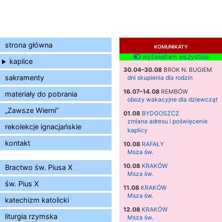
strona główna
KOMUNIKATY
wyświetlam wszystkie
kaplice
30.04–30.08
BROK N. BUGIEM
sakramenty
dni skupienia dla rodzin
16.07–14.08
REMBÓW
materiały do pobrania
obozy wakacyjne dla dziewcząt
„Zawsze Wierni”
01.08
BYDGOSZCZ
zmiana adresu i poświęcenie
rekolekcje ignacjańskie
kaplicy
kontakt
10.08
RAFAŁY
Msza św.
10.08
KRAKÓW
Bractwo św. Piusa X
Msza św.
św. Pius X
11.08
KRAKÓW
Msza św.
katechizm katolicki
12.08
KRAKÓW
liturgia rzymska
Msza św.