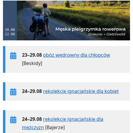
23–29.08
obóz wędrowny dla chłopców
[Beskidy]
24–29.08
rekolekcje ignacjańskie dla kobiet
24–29.08
rekolekcje ignacjańskie dla
mężczyzn
[Bajerze]