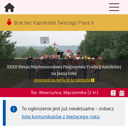
Bractwo Kapłańskie Świętego Piusa X
XXXII Piesza Międzynarodowa Pielgrzymka Tradycji Katolickiej
na Jasną Górę
program na wejście 14 sierpnia
Św. Wawrzyńca, Męczennika [2 kl.]
To ogłoszenie jest już nieaktualne – zobacz
listę komunikatów z bieżącego roku