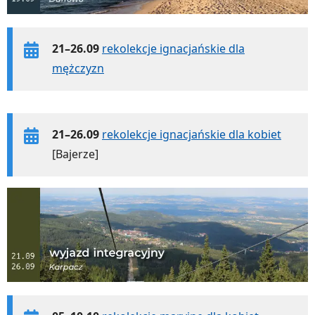
21–26.09
rekolekcje ignacjańskie dla
mężczyzn
21–26.09
rekolekcje ignacjańskie dla kobiet
[Bajerze]