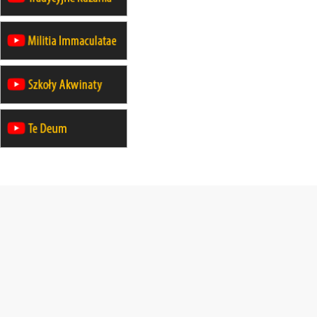
integracyjne spotkanie wiernych
30.08
SŁUPSK
zmiana porządku nabożeństw (na
stałe)
06.09
TCZEW
zmiana porządku nabożeństw (na
stałe)
06.09
OLSZTYN
zmiana porządku nabożeństw (na
stałe)
07–11.09
KASZUBY
ZMIANA
Rekolekcje w drodze
12.09
OLSZTYN
XII Pielgrzymka Tradycji
Katolickiej do Gietrzwałdu
12.09
wyjazd z Poznania przez
Gniezno i Bydgoszcz na
pielgrzymkę do Gietrzwałdu
12.09
wyjazd z Warszawy na
pielgrzymkę do Gietrzwałdu