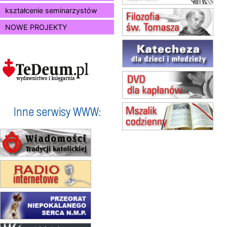
14.08
CZĘSTOCHOWA
Msza św.
kształcenie seminarzystów
15.08
JASTRZĘBIE-ZDRÓJ
NOWE PROJEKTY
Msza św.
15.08
RADOM
Msza św.
15.08
KIELCE
Msza św.
15.08
BUKOWIEC
zmiana godziny Mszy św.
(jednorazowo)
Inne serwisy WWW:
15.08
SZCZECIN
zmiana godziny Mszy św.
(jednorazowo)
15.08
TCZEW
zmiana godziny Mszy św.
(jednorazowo)
15.08
NOWY SĄCZ
zmiana porządku nabożeństw
(jednorazowo)
15.08
KROSNO
Msza św.