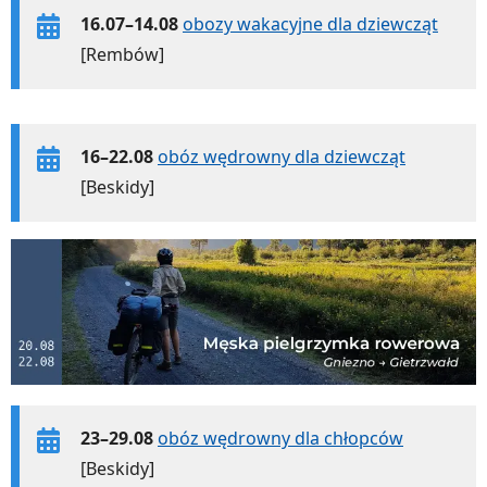
16.07–14.08
obozy wakacyjne dla dziewcząt
[Rembów]
16–22.08
obóz wędrowny dla dziewcząt
[Beskidy]
23–29.08
obóz wędrowny dla chłopców
[Beskidy]