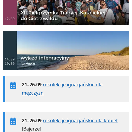
21–26.09
rekolekcje ignacjańskie dla
mężczyzn
21–26.09
rekolekcje ignacjańskie dla kobiet
[Bajerze]