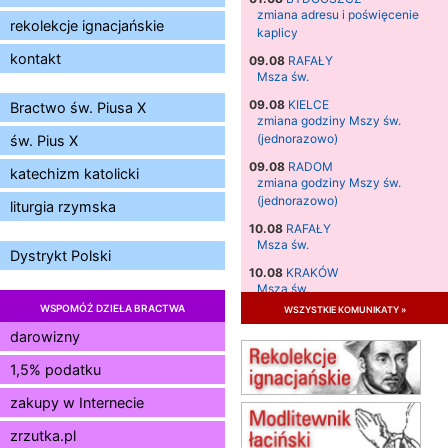
zmiana adresu i poświęcenie
rekolekcje ignacjańskie
kaplicy
kontakt
09.08
RAFAŁY
Msza św.
09.08
KIELCE
Bractwo św. Piusa X
zmiana godziny Mszy św.
(jednorazowo)
św. Pius X
09.08
RADOM
katechizm katolicki
zmiana godziny Mszy św.
(jednorazowo)
liturgia rzymska
10.08
RAFAŁY
Msza św.
Dystrykt Polski
10.08
KRAKÓW
Msza św.
WSPOMÓŻ DZIEŁA BRACTWA
wszystkie komunikaty »
11.08
KRAKÓW
Msza św.
darowizny
12.08
KRAKÓW
1,5% podatku
Msza św.
zakupy w Internecie
13.08
KRAKÓW
Msza św.
zrzutka.pl