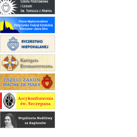
15.08
CZĘSTOCHOWA
Msza św.
15.08
KRAKÓW
zmiana porządku nabożeństw
(jednorazowo)
15.08
KOŁOBRZEG
Msza św.
15.08
RZESZÓW
zmiana adresu i poświęcenie
kaplicy
15.08
RZESZÓW
zmiana porządku nabożeństw (na
stałe)
16–22.08
BESKIDY
obóz wędrowny dla dziewcząt
16.08
KOŁOBRZEG
Msza św.
16.08
KATOWICE
integracyjne spotkanie wiernych
17–21.08
BAJERZE
rekolekcje franciszkańskie