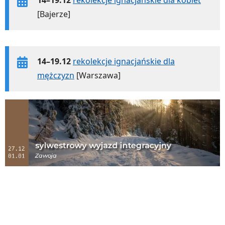
[Bajerze]
14–19.12
rekolekcje ignacjańskie dla
mężczyzn
[Warszawa]