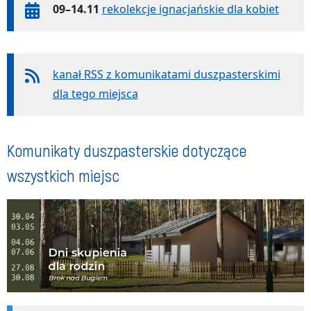
09–14.11
rekolekcje ignacjańskie dla kobiet
kanał RSS z komunikatami duszpasterskimi
dla tego miejsca
Komunikaty duszpasterskie dotyczące
wszystkich miejsc