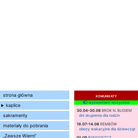
strona główna
KOMUNIKATY
wyświetlam wszystkie
kaplice
30.04–30.08
BROK N. BUGIEM
sakramenty
dni skupienia dla rodzin
16.07–14.08
REMBÓW
materiały do pobrania
obozy wakacyjne dla dziewcząt
„Zawsze Wierni”
01.08
BYDGOSZCZ