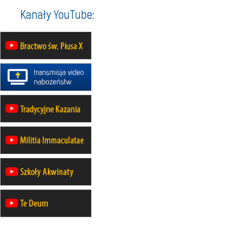
Kanały YouTube:
20–22.08
GNIEZNO →
GIETRZWAŁD
Męska pielgrzymka rowerowa
22.08
OPOLE
Msza św.
22.08
OPOLE
II Pielgrzymka Tradycji Katolickiej
na Górę św. Anny
23–29.08
BESKIDY
obóz wędrowny dla chłopców
24–29.08
KRAKÓW
rekolekcje ignacjańskie dla kobiet
24–29.08
BAJERZE
rekolekcje ignacjańskie dla
mężczyzn
30.08
RAFAŁY
Msza św.
30.08
GNIEZNO
integracyjne spotkanie wiernych
30.08
SŁUPSK
zmiana porządku nabożeństw (na