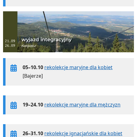
05–10.10
rekolekcje maryjne dla kobiet
[Bajerze]
19–24.10
rekolekcje maryjne dla mężczyzn
26–31.10
rekolekcje ignacjańskie dla kobiet