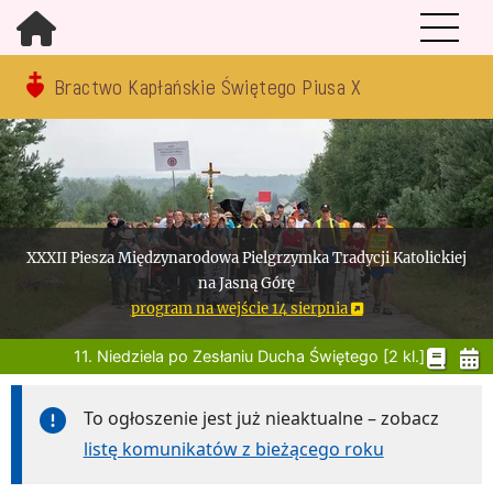
Bractwo Kapłańskie Świętego Piusa X
XXXII Piesza Międzynarodowa Pielgrzymka Tradycji Katolickiej
na Jasną Górę
program na wejście 14 sierpnia
11. Niedziela po Zesłaniu Ducha Świętego [2 kl.]
To ogłoszenie jest już nieaktualne – zobacz
listę komunikatów z bieżącego roku